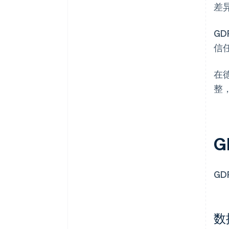
差
G
信
在
整
G
GD
数