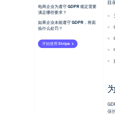
数据处理的合法性
目
电商企业为遵守 GDPR 规定需要
数据主体的权利
满足哪些要求？
控制方的责任
隐私政策
如果企业未能遵守 GDPR，将面
临什么处罚？
Cookie 政策
技术和组织措施
开始使用 Stripe
广告和信息服务的同意
数据处理协议
数据保护官的任命
为
GD
保