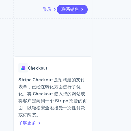
登录
联系销售
资源
生态系统
联系
场
更多
应用集成
合作伙伴
联系销售
Product roadmap
代码示例
Stripe App Marketplace
成为合作伙伴
了解未来规划
开发者博客
API 状态
Radar
欺诈防范
Checkout
Atlas
初创企业注册
Stripe Checkout 是预构建的支付
表单，已经在转化方面进行了优
Climate
碳移除
化。将 Checkout 嵌入您的网站或
将客户定向到一个 Stripe 托管的页
面，以轻松安全地接受一次性付款
或订阅费。
了解更多