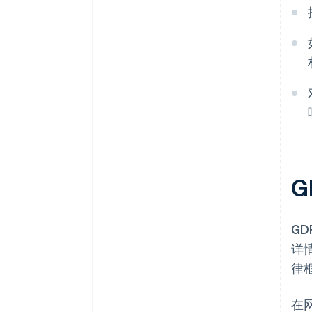
G
详
律
在