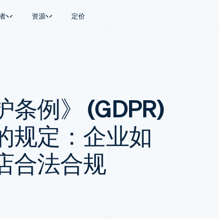
者
资源
定价
景
指南
按行业
公司
资金管理
平台和交易市
商务
持
接受线上付款
AI 企业
产品路线图
Global Payouts
Connect
币
持方案
实施预置结账流程
创作者经济
Sessions 年度大会
向第三方打款
平台支付
务
务
构建平台或交易市场
游戏
招聘
Crypto
例》 (GDPR)
金融
管理订阅
酒店、旅游与休闲
资讯中心
钱包、稳定币发行和发卡基础设
动化
提供按用量计费
保险
Stripe Press
施
企业
发行稳定币支持的支付卡
媒体与娱乐
支付
通过智能体配置和管理服务
非营利组织
的规定：企业如
场
专业服务
理
公共部门
零售
店合法合规
化
on