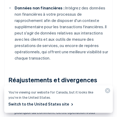
Données non financières :
Intégrez des données
non financières à votre processus de
rapprochement afin de disposer d'un contexte
supplémentaire pour les transactions financières. Il
peut s'agir de données relatives aux interactions
avec les clients et aux outils de mesure des
prestations de services, ou encore de repères
opérationnels, qui offrent une meilleure visibilité sur
chaque transaction.
Réajustements et divergences
You’re viewing our website for Canada, but it looks like
Analyse de la cause principale :
Lorsque votre
you’re in the United States.
système décèle des anomalies, procédez à une
Switch to the United States site
analyse de la cause principale afin d'établir le
pourquoi du comment. Cette opération vous