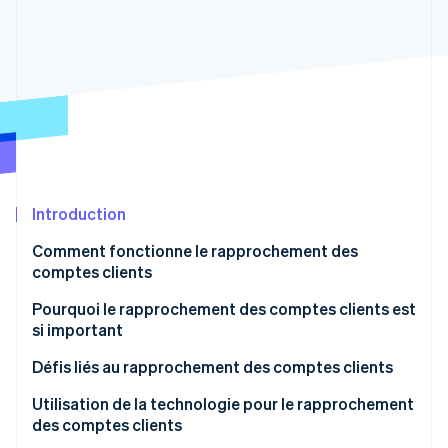
Commerce de détail
État des API
Atlas
Constitution d'une entreprise
Climate
Élimination du carbone
Écosystème
Identity
Partenaires
Vérification de l'identité
Stripe App Marketplace
Introduction
Comment fonctionne le rapprochement des
Stripe Sessions 2026
Découvrez comment Stripe construit l’infrastructure écon
comptes clients
l’IA.
Regarder
Pourquoi le rapprochement des comptes clients est
si important
Défis liés au rapprochement des comptes clients
Erreurs de saisie de données
Utilisation de la technologie pour le rapprochement
des comptes clients
Non-comptabilisation de la trésorerie