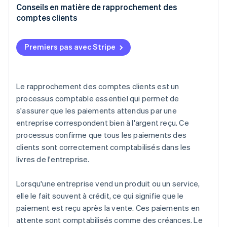
Conseils en matière de rapprochement des
Incohérence de période
comptes clients
Erreurs dans les registres des clients
Préparation
Premiers pas avec Stripe
Créances irrécouvrables
Fréquence et calendrier
Transactions complexes
Technologie associée
Le rapprochement des comptes clients est un
Absence de processus de rapprochement
Processus de rapprochement
processus comptable essentiel qui permet de
s'assurer que les paiements attendus par une
Réajustements et divergences
entreprise correspondent bien à l'argent reçu. Ce
processus confirme que tous les paiements des
clients sont correctement comptabilisés dans les
livres de l'entreprise.
Lorsqu'une entreprise vend un produit ou un service,
elle le fait souvent à crédit, ce qui signifie que le
paiement est reçu après la vente. Ces paiements en
attente sont comptabilisés comme des créances. Le