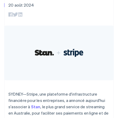
d'IU flexibles
Recognition
l’application
ou une place de marché
20 août 2024
Allemagne
Moyens de
Automatisations
Places de marché
paiement
Deutsch
English
Entreprise
comptables
Gestion financière
Gérer les abonnements
Accès à plus
Australie
Stripe Sigma
Plateformes
de 125 modes
Rapports
English
Feuille de route du
Logiciels-services
Proposer une
de paiement
Terminal
personnalisés
Autriche
produit
facturation à
Paiements en
Data Pipeline
Conférence annuelle de
Deutsch
English
l’utilisation
personne
Synchronisation
Sessions
Belgique
Émettre des cartes qui
Authorization
des données
Carrières
reposent sur les
Nederlands
Français
Deutsch
English
Par secteur d'activité
Boost
Salle de presse
cryptomonnaies
Brésil
Optimisation
Stripe Press
stables
Português
English
des
Entreprises d'IA
Fournir et gérer des
Bulgarie
acceptations
Link
Économie de la
services à l’aide
English
Paiements
création
d’agents
Canada
Jeux
accélérés
Contact
Hôtellerie, voyages et
English
Français
loisirs
Chine continentale
Nous contacter
Assurances
简体中文
English
Devenir partenaire
Ressources
Médias et
Chypre
Plus
divertissements
SYDNEY—Stripe, une plateforme d'infrastructure
English
Product roadmap
Organismes à but non
Intégrations
Croatie
financière pour les entreprises, a annoncé aujourd'hui
Découvrez ce qui vous attend
lucratif
d'applications
English
Italiano
s'associer à
Stan
, le plus grand service de streaming
Services aux
Exemples de code
Radar
Danemark
entreprises
Blog des développeurs
en Australie, pour faciliter ses paiements en ligne et de
Prévention de la fraude
English
Secteur public