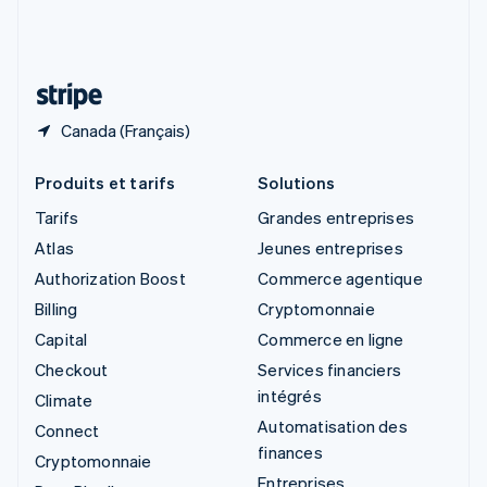
Suisse
Deutsch
Français
Italiano
English
Thaïlande
ไทย
English
Canada (Français)
Produits et tarifs
Solutions
Tarifs
Grandes entreprises
Atlas
Jeunes entreprises
Authorization Boost
Commerce agentique
Billing
Cryptomonnaie
Capital
Commerce en ligne
Checkout
Services financiers
intégrés
Climate
Automatisation des
Connect
finances
Cryptomonnaie
Entreprises