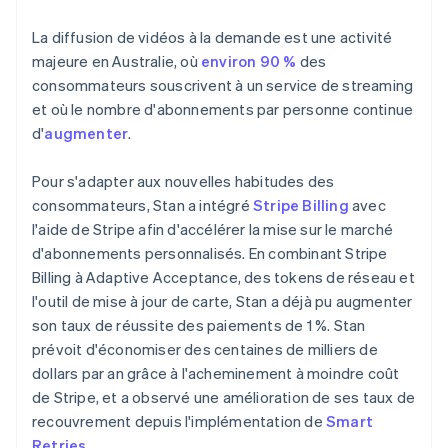
Italie
Italiano
English
La diffusion de vidéos à la demande est une activité
Japon
majeure en Australie, où
environ 90 %
des
日本語
English
consommateurs souscrivent à un service de streaming
Lettonie
et où le nombre d'abonnements par personne continue
English
d'
augmenter
.
Liechtenstein
Deutsch
English
Lituanie
Pour s'adapter aux nouvelles habitudes des
English
consommateurs, Stan a intégré
Stripe Billing
avec
Luxembourg
l'aide de Stripe afin d'accélérer la mise sur le marché
Français
Deutsch
English
d'abonnements personnalisés. En combinant Stripe
Malaisie
Billing à Adaptive Acceptance, des tokens de réseau et
English
简体中文
Malte
l'outil de mise à jour de carte, Stan a déjà pu augmenter
English
son taux de réussite des paiements de 1 %. Stan
Mexique
prévoit d'économiser des centaines de milliers de
Español
English
dollars par an grâce à l'acheminement à moindre coût
Norvège
de Stripe, et a observé une amélioration de ses taux de
English
Nouvelle-Zélande
recouvrement depuis l'implémentation de
Smart
English
Retries
.