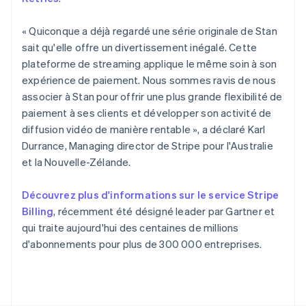
Pays-Bas
Nederlands
English
« Quiconque a déjà regardé une série originale de Stan
Pologne
sait qu'elle offre un divertissement inégalé. Cette
English
Portugal
plateforme de streaming applique le même soin à son
Português
English
expérience de paiement. Nous sommes ravis de nous
RAS de Hong Kong, Chine
associer à Stan pour offrir une plus grande flexibilité de
English
简体中文
paiement à ses clients et développer son activité de
République tchèque
diffusion vidéo de manière rentable », a déclaré Karl
English
Durrance, Managing director de Stripe pour l'Australie
Roumanie
et la Nouvelle-Zélande.
English
Royaume-Uni
English
Découvrez plus d'informations sur le service Stripe
Singapour
Billing
, récemment été désigné leader par Gartner et
English
简体中文
qui traite aujourd'hui des centaines de millions
Slovaquie
d'abonnements pour plus de 300 000 entreprises.
English
Slovénie
English
Italiano
Suède
Svenska
English