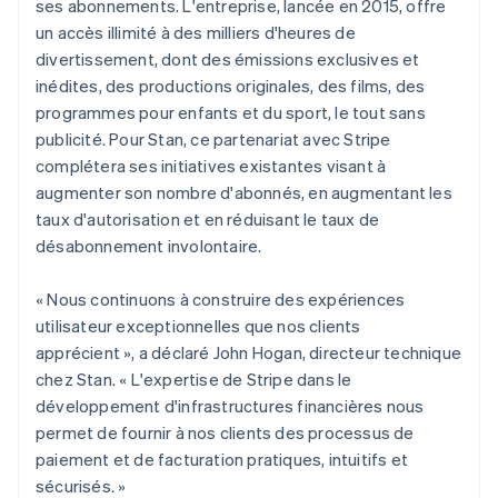
ses abonnements. L'entreprise, lancée en 2015, offre
Émirats arabes unis
Commerce de détail
État des API
Atlas
un accès illimité à des milliers d'heures de
English
Constitution d'une entreprise
divertissement, dont des émissions exclusives et
Espagne
Climate
inédites, des productions originales, des films, des
Español
English
Élimination du carbone
Écosystème
Estonie
programmes pour enfants et du sport, le tout sans
Identity
English
publicité. Pour Stan, ce partenariat avec Stripe
Partenaires
Vérification de l'identité
États-Unis
Stripe App Marketplace
complétera ses initiatives existantes visant à
English
Español
简体中文
augmenter son nombre d'abonnés, en augmentant les
Finlande
taux d'autorisation et en réduisant le taux de
English
Svenska
France
désabonnement involontaire.
Français
English
Stripe Sessions 2026
Gibraltar
« Nous continuons à construire des expériences
Découvrez comment Stripe construit l’infrastructure écon
English
l’IA.
utilisateur exceptionnelles que nos clients
Grèce
Regarder
apprécient », a déclaré John Hogan, directeur technique
English
Hongrie
chez Stan. « L'expertise de Stripe dans le
English
développement d'infrastructures financières nous
Inde
permet de fournir à nos clients des processus de
English
paiement et de facturation pratiques, intuitifs et
Irlande
sécurisés. »
English