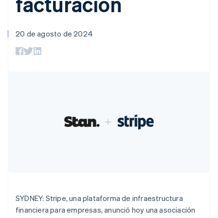
facturación
Métodos de
Recognition
Empresa
criptomonedas
de tarjetas
Gestión del dinero
Gestionar
pago
Automatización
Plataformas
suscripciones
Acceso a más
contable
Compras de
Hoja de ruta del
SaaS
Ofrecer cobro por
de 125
Stripe Sigma
criptomoneda
producto
20 de agosto de 2024
consumo
Alemania
Terminal
Informes
integrables
Conferencia anual
Emitir tarjetas
Deutsch
English
Pagos en
personalizados
Sessions
respaldadas por
Australia
persona
Data Pipeline
Empleos
monedas estables
English
Por sector
Authorization
Sincronización
Sala de prensa
Aprovisiona y gestiona
Austria
Boost
de datos
Stripe Press
servicios con agentes
Optimizaciones
Deutsch
English
Empresas de IA
Bélgica
de aceptación
Economía de los
Link
creadores
Nederlands
Français
Deutsch
English
Proceso de
Juegos
Contacto
Brasil
Recursos
Hostelería, viajes y ocio
compra
Português
English
acelerado
Financial
Contacta con ventas
Bulgaria
Seguros
Integraciones de
Connections
Conviértete en socio
English
Medios de
aplicaciones
Datos de ctas.
Canadá
comunicación y
Ejemplos de código
financieras
English
Français
entretenimiento
Blog de
vinculadas
China continental
Organizaciones sin
desarrolladores
fines de lucro
Estado de la API
简体中文
English
Servicios
Chipre
Más
SYDNEY: Stripe, una plataforma de infraestructura
profesionales
English
Product roadmap
Sector público
Croacia
financiera para empresas, anunció hoy una asociación
Ver lo que viene
Minorista