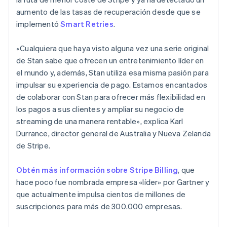
English
México
aumento de las tasas de recuperación desde que se
Español
English
implementó
Smart Retries
.
Noruega
English
«Cualquiera que haya visto alguna vez una serie original
Nueva Zelandia
de Stan sabe que ofrecen un entretenimiento líder en
English
Países Bajos
el mundo y, además, Stan utiliza esa misma pasión para
Nederlands
English
impulsar su experiencia de pago. Estamos encantados
Polonia
de colaborar con Stan para ofrecer más flexibilidad en
English
los pagos a sus clientes y ampliar su negocio de
Portugal
streaming de una manera rentable», explica Karl
Português
English
Durrance, director general de Australia y Nueva Zelanda
RAE de Hong Kong, China
de Stripe.
English
简体中文
Reino Unido
English
Obtén más información sobre Stripe Billing
, que
República Checa
hace poco fue nombrada empresa «líder» por Gartner y
English
que actualmente impulsa cientos de millones de
Rumania
suscripciones para más de 300.000 empresas.
English
Singapur