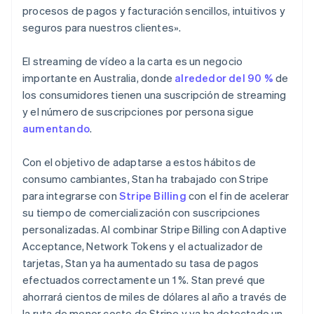
English
procesos de pagos y facturación sencillos, intuitivos y
Hungría
seguros para nuestros clientes».
English
India
English
El streaming de vídeo a la carta es un negocio
Irlanda
importante en Australia, donde
alrededor del 90 %
de
English
los consumidores tienen una suscripción de streaming
Italia
y el número de suscripciones por persona sigue
Italiano
English
aumentando
.
Japón
日本語
English
Letonia
Con el objetivo de adaptarse a estos hábitos de
English
consumo cambiantes, Stan ha trabajado con Stripe
Liechtenstein
para integrarse con
Stripe Billing
con el fin de acelerar
Deutsch
English
su tiempo de comercialización con suscripciones
Lituania
personalizadas. Al combinar Stripe Billing con Adaptive
English
Luxemburgo
Acceptance, Network Tokens y el actualizador de
Français
Deutsch
English
tarjetas, Stan ya ha aumentado su tasa de pagos
Malasia
efectuados correctamente un 1 %. Stan prevé que
English
简体中文
ahorrará cientos de miles de dólares al año a través de
Malta
la ruta de menor coste de Stripe y ya ha detectado un