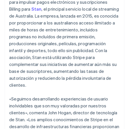
English
Italiano
para impulsar pagos electrónicos y suscripciones
Dinamarca
Radar
Billing para
Stan
, el principal servicio local de streaming
Prevención de fraude
English
de Australia. La empresa, lanzada en 2015, es conocida
Emiratos Árabes Unidos
Ecosistema
Atlas
por proporcionar a los australianos acceso ilimitado a
English
Constitución de una startup
miles de horas de entretenimiento, incluidos
Socios
Eslovaquia
Climate
programas no incluídos de primera emisión,
Stripe App Marketplace
English
Eliminación de dióxido de carbono
Eslovenia
producciones originales, películas, programación
English
Italiano
Identity
infantil y deportes, todo ello sin publicidad. Con la
España
Verificación de identidad en línea
asociación, Stan está utilizando Stripe para
Español
English
complementar sus iniciativas de aumentar aún más su
Estados Unidos
base de suscriptores, aumentando las tasas de
English
Español
简体中文
Estonia
autorización y reduciendo la pérdida involuntaria de
English
clientes.
Sesiones de Stripe 2026
Finlandia
Descubre cómo Stripe construye la infraestructura económi
English
Svenska
«Seguimos desarrollando experiencias de usuario
Mirar ahora
Francia
inolvidables que son muy valoradas por nuestros
Français
English
Gibraltar
clientes», comenta John Hogan, director de tecnología
English
de Stan. «Los amplios conocimientos de Stripe en el
Grecia
desarrollo de infraestructuras financieras proporcionan