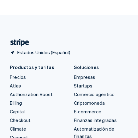
English
简体中文
Suecia
Svenska
English
Suiza
Deutsch
Français
Italiano
English
Tailandia
ไทย
English
Estados Unidos (Español)
Productos y tarifas
Soluciones
Precios
Empresas
Atlas
Startups
Authorization Boost
Comercio agéntico
Billing
Criptomoneda
Capital
E-commerce
Checkout
Finanzas integradas
Climate
Automatización de
finanzas
Connect