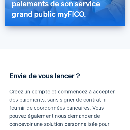
paiements de son service
English
Inde
grand public myFICO.
English
Irlande
English
Italie
Italiano
English
Japon
日本語
English
Lettonie
English
Liechtenstein
Envie de vous lancer ?
Deutsch
English
Lituanie
English
Créez un compte et commencez à accepter
Luxembourg
des paiements, sans signer de contrat ni
Français
Deutsch
English
Malaisie
fournir de coordonnées bancaires. Vous
English
简体中文
pouvez également nous demander de
Malte
concevoir une solution personnalisée pour
English
Mexique