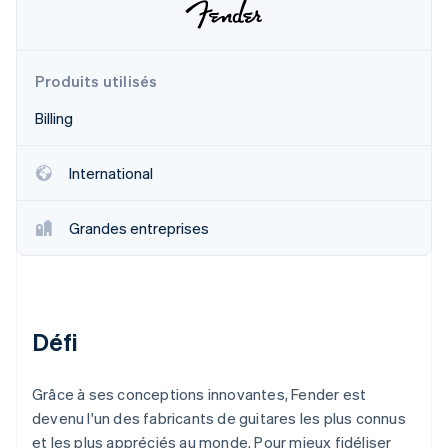
Découvrez les prochaines évolutions
Commerce en ligne
Radar
Prévention de la fraude
Produits utilisés
Écosystème
Atlas
Constitution de start-up
Billing
Partenaires
Climate
Stripe App Marketplace
Élimination du carbone
International
Identity
Vérification de l'identité
Grandes entreprises
Stripe Sessions 2026
Défi
Découvrez comment Stripe construit l’infrastructure écono
Regarder la vidéo
Grâce à ses conceptions innovantes, Fender est
devenu l'un des fabricants de guitares les plus connus
et les plus appréciés au monde. Pour mieux fidéliser