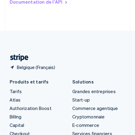
Documentation de l'API
English
Slovénie
English
Italiano
Suède
Svenska
English
Suisse
Deutsch
Français
Italiano
English
Thaïlande
ไทย
English
Belgique (Français)
Produits et tarifs
Solutions
Tarifs
Grandes entreprises
Atlas
Start-up
Authorization Boost
Commerce agentique
Billing
Cryptomonnaie
Capital
E-commerce
Checkout
Services financiers