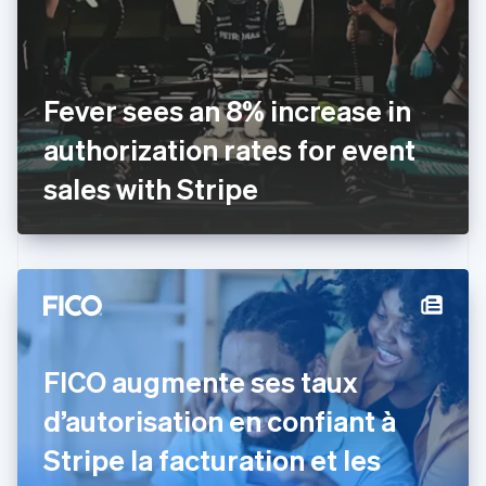
English
Croatie
English
Italiano
Danemark
Fever sees an 8% increase in
English
Émirats arabes unis
authorization rates for event
English
Espagne
sales with Stripe
Español
English
Estonie
English
États-Unis
English
Español
简体中文
Finlande
English
Svenska
France
FICO augmente ses taux
Français
English
Gibraltar
d’autorisation en confiant à
English
Grèce
Stripe la facturation et les
English
Hongrie