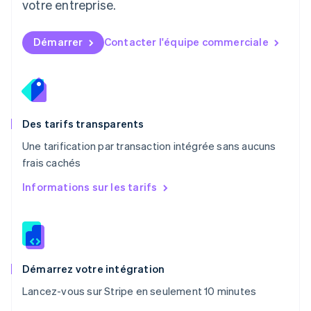
votre entreprise.
Español
English
Norvège
English
Démarrer
Contacter l'équipe commerciale
Nouvelle-Zélande
English
Pays-Bas
Nederlands
English
Pologne
English
Des tarifs transparents
Portugal
Une tarification par transaction intégrée sans aucuns
Português
English
frais cachés
R.A.S. de Hong Kong, Chine
English
简体中文
Informations sur les tarifs
République tchèque
English
Roumanie
English
Royaume-Uni
English
Démarrez votre intégration
Singapour
Lancez-vous sur Stripe en seulement 10 minutes
English
简体中文
Slovaquie