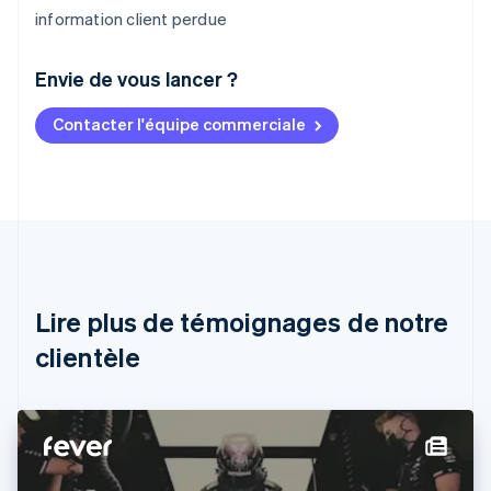
information client perdue
Envie de vous lancer ?
Contacter l'équipe commerciale
Allemagne
Deutsch
English
Australie
English
Autriche
Deutsch
English
Belgique
Nederlands
Français
Deutsch
English
Brésil
Lire plus de témoignages de notre
Português
English
clientèle
Bulgarie
English
Canada
English
Français
Chine continentale
简体中文
English
Chypre