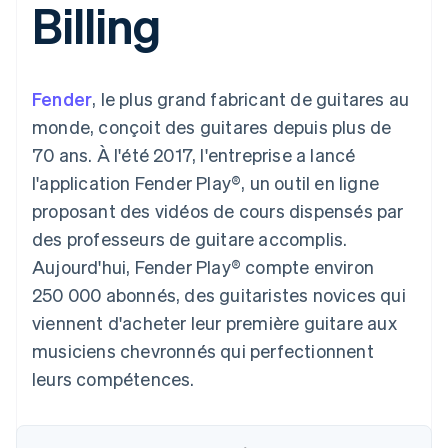
Billing
UI flexibles
Recognition
l’application
Gérer des
Moyens de
Comptabilité
Entreprise
Marketplaces
abonnements
paiement
automatisée
Gestion financière
Proposer une
Accès à plus
Stripe Sigma
Feuille de route
Plateformes
facturation à l'usage
de 125
Rapports
produits
SaaS
Émettre des cartes
Fender
, le plus grand fabricant de guitares au
Terminal
personnalisés
Sessions : conférence
bancaires adossées à
Paiements en
Data Pipeline
annuelle
des stablecoins
monde, conçoit des guitares depuis plus de
personne
Synchronisation
Carrières
Fournir et gérer des
70 ans. À l'été 2017, l'entreprise a lancé
Authorization
des données
Communiqués de
services avec des
Par secteur
Boost
presse
agents
l'application Fender Play®, un outil en ligne
Acceptation
Stripe Press
proposant des vidéos de cours dispensés par
optimisée
Entreprises d'IA
Link
Économie des
des professeurs de guitare accomplis.
Paiements
créateurs
Ressources
Jeux
Aujourd'hui, Fender Play® compte environ
accélérés
Contact
Hôtellerie, voyages et
Financial
250 000 abonnés, des guitaristes novices qui
loisirs
Intégrations
Connections
Contacter notre équipe
Assurance
d'applications
Comptes
viennent d'acheter leur première guitare aux
Médias et
Exemples de code
financiers
Devenir partenaire
musiciens chevronnés qui perfectionnent
divertissements
Blog des développeurs
associés
Organisations à but
leurs compétences.
non lucratif
État de l'API
Services aux
Plus
entreprises
Product roadmap
Secteur public