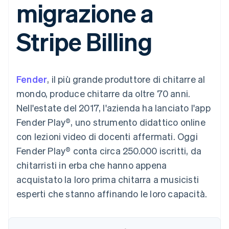
migrazione a
utente
Automazione
Gestione del denaro
Gestire gli
flessibile
Metodi di
della contabilità
Roadmap del prodotto
Piattaforme
abbonamenti
pagamento
Stripe Sigma
Conferenza annuale
SaaS
Offrire addebiti in base
Stripe Billing
Accesso a
Report
Sessions
all'utilizzo
oltre 125
personalizzati
Lavora con noi
Emettere carte
Terminal
Data Pipeline
Sala stampa
garantite da stablecoin
Pagamenti di
Sincronizzazione
Stripe Press
Per settore
persona
dei dati
Esegui il provisioning e
Fender
, il più grande produttore di chitarre al
Authorization
gestisci i servizi con gli
Boost
Aziende di IA
agenti
mondo, produce chitarre da oltre 70 anni.
Accettazione
Creator economy
Recapiti
Nell'estate del 2017, l'azienda ha lanciato l'app
ottimizzata
Gaming
Link
Ospitalità, viaggi e
Contattaci
Fender Play®, uno strumento didattico online
Pagamento
tempo libero
Diventa nostro partner
Risorse
Assicurazione
con lezioni video di docenti affermati. Oggi
accelerato
Media e
Financial
Fender Play® conta circa 250.000 iscritti, da
intrattenimento
Integrazioni app
Connections
Organizzazioni non
Esempi di codice
Conti finanziari
chitarristi in erba che hanno appena
profit
Blog per sviluppatori
collegati
acquistato la loro prima chitarra a musicisti
Servizi professionali
Stato dell'API
Pubblica
esperti che stanno affinando le loro capacità.
amministrazione
Commercio al dettaglio
Altro
Product roadmap