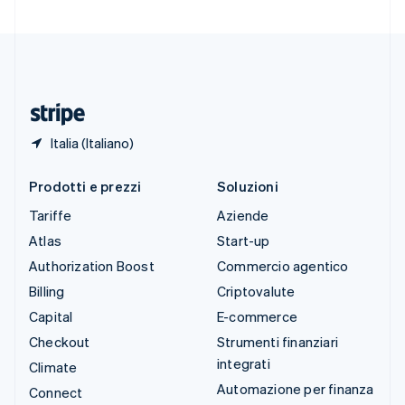
Svizzera
Deutsch
Français
Italiano
English
Thailandia
ไทย
English
Ungheria
English
Italia (Italiano)
Prodotti e prezzi
Soluzioni
Tariffe
Aziende
Atlas
Start-up
Authorization Boost
Commercio agentico
Billing
Criptovalute
Capital
E-commerce
Checkout
Strumenti finanziari
integrati
Climate
Automazione per finanza
Connect