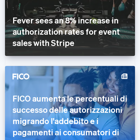
Emirati Arabi Uniti
English
Estonia
Fever sees an 8% increase in
English
authorization rates for event
Finlandia
English
Svenska
sales with Stripe
Francia
Français
English
Germania
Deutsch
English
Giappone
日本語
English
Gibilterra
English
Grecia
FICO aumenta le percentuali di
English
India
successo delle autorizzazioni
English
Irlanda
migrando l'addebito e i
English
pagamenti ai consumatori di
Italia
Italiano
English