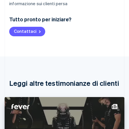
informazione sui clienti persa
Australia
Tutto pronto per iniziare?
English
Austria
Contattaci
Deutsch
English
Belgio
Nederlands
Français
Deutsch
English
Brasile
Português
English
Bulgaria
English
Canada
English
Français
Leggi altre testimonianze di clienti
Cina continentale
简体中文
English
Cipro
English
Croazia
English
Italiano
Danimarca
English