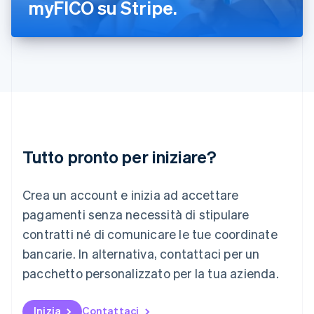
myFICO su Stripe.
Lettonia
English
Liechtenstein
Deutsch
English
Lituania
English
Lussemburgo
Français
Deutsch
English
Malaysia
English
简体中文
Tutto pronto per iniziare?
Malta
English
Messico
Crea un account e inizia ad accettare
Español
English
Norvegia
pagamenti senza necessità di stipulare
English
contratti né di comunicare le tue coordinate
Nuova Zelanda
bancarie. In alternativa, contattaci per un
English
Paesi Bassi
pacchetto personalizzato per la tua azienda.
Nederlands
English
Polonia
English
Inizia
Contattaci