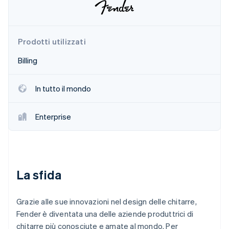
Scopri cosa ti aspetta
Radar
Ecosistema
Prevenzione delle frodi
Prodotti utilizzati
Partner
Atlas
Stripe App Marketplace
Costituzione di start-up
Billing
Climate
Rimozione del carbonio
In tutto il mondo
Identity
Verifica online dell'identità
Enterprise
Stripe Sessions 2026
La sfida
Scopri come Stripe sta costruendo l'infrastruttura economi
Guarda ora
Grazie alle sue innovazioni nel design delle chitarre,
Fender è diventata una delle aziende produttrici di
chitarre più conosciute e amate al mondo. Per