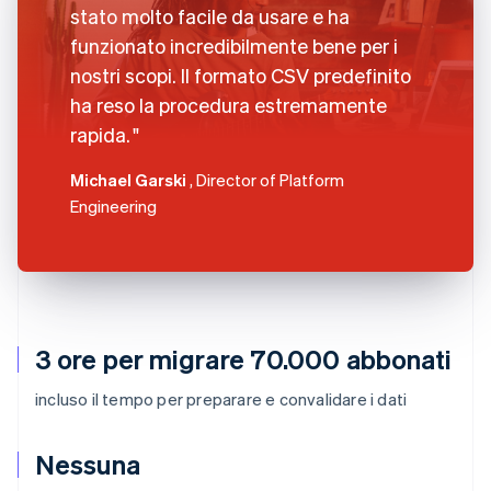
stato molto facile da usare e ha
funzionato incredibilmente bene per i
nostri scopi. Il formato CSV predefinito
ha reso la procedura estremamente
rapida.
Michael Garski
, Director of Platform
Engineering
3 ore per migrare 70.000 abbonati
incluso il tempo per preparare e convalidare i dati
Nessuna