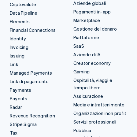
Aziende globali
Criptovalute
Pagamenti in-app
Data Pipeline
Marketplace
Elements
Gestione del denaro
Financial Connections
Piattaforme
Identity
SaaS
Invoicing
Aziende di IA
Issuing
Creator economy
Link
Gaming
Managed Payments
Ospitalità, viaggi e
Link di pagamento
tempo libero
Payments
Assicurazione
Payouts
Media e intrattenimento
Radar
Organizzazioni non profit
Revenue Recognition
Servizi professionali
Stripe Sigma
Pubblica
Tax