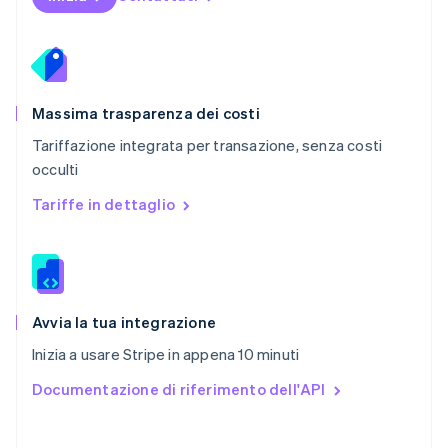
Portogallo
Português
English
RAS di Hong Kong, Cina
English
简体中文
Regno Unito
English
Massima trasparenza dei costi
Repubblica Ceca
Tariffazione integrata per transazione, senza costi
English
occulti
Romania
English
Tariffe in dettaglio
Singapore
English
简体中文
Slovacchia
English
Slovenia
English
Italiano
Avvia la tua integrazione
Spagna
Inizia a usare Stripe in appena 10 minuti
Español
English
Stati Uniti
Documentazione di riferimento dell'API
English
Español
简体中文
Svezia
Svenska
English