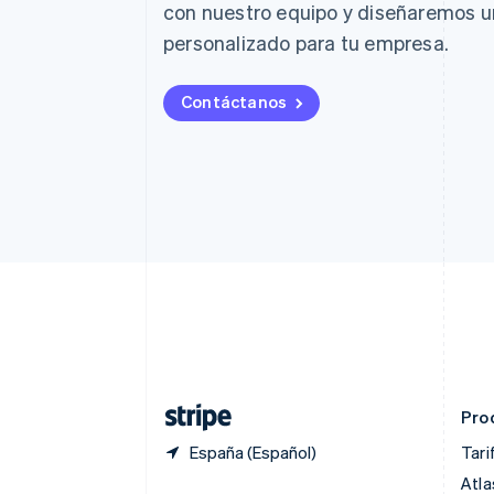
Deutsch
English
con nuestro equipo y diseñaremos 
Bélgica
personalizado para tu empresa.
Nederlands
Français
Deutsch
English
Brasil
Português
English
Contáctanos
Bulgaria
English
Canadá
English
Français
China continental
简体中文
English
Chipre
English
Croacia
English
Italiano
Dinamarca
English
Emiratos Árabes Unidos
English
Pro
España (Español)
Tari
Atla