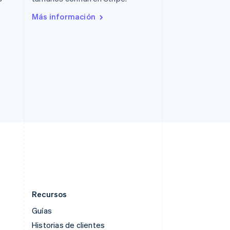
English
简体中文
Reino Unido
Más información
English
República Checa
English
Rumanía
English
Singapur
English
简体中文
Suecia
Svenska
English
Suiza
Deutsch
Français
Italiano
English
Tailandia
ไทย
English
Recursos
Guías
Historias de clientes