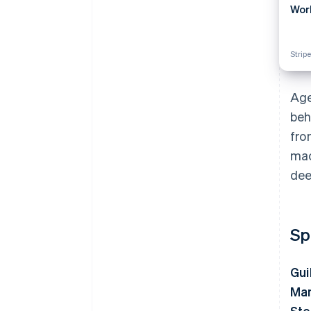
Wor
Strip
Age
beh
fro
mac
dee
Sp
Gui
Man
Ste