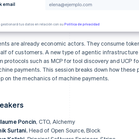
k email
e gestionará tus datos en relación con su
Política de privacidad
nts are already economic actors. They consume tokens,
alf of customers. A new type of agentic infrastructure
m protocols such as MCP for tool discovery and UCP f
hine payments. This session breaks down how these pr
p on the mechanics of machine payments.
eakers
llaume Poncin
, CTO, Alchemy
ik Surtani
, Head of Open Source, Block
ve Kaliski
, Principal Software Engineer, Stripe