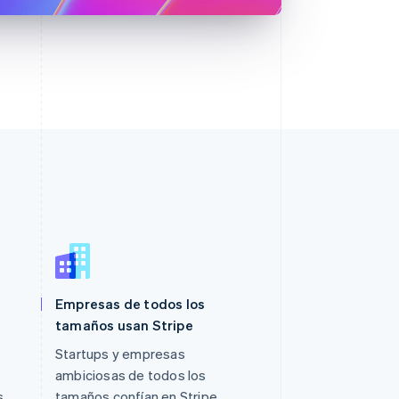
Empresas de todos los
Polonia
tamaños usan Stripe
English
Portugal
Startups y empresas
Português
English
ambiciosas de todos los
RAE de Hong Kong, China
s
tamaños confían en Stripe.