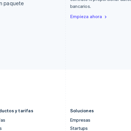
Español
English
English
un paquete
bancarios.
Estados Unidos
Liechtenstein
English
Español
简体中文
Deutsch
English
Empieza ahora
Estonia
Lituania
English
English
Finlandia
Luxemburgo
English
Svenska
Français
Deutsch
English
Francia
Malasia
Français
English
English
简体中文
Gibraltar
Malta
English
English
Grecia
México
English
Español
English
Hungría
Noruega
English
English
India
Nueva Zelanda
English
English
Irlanda
Países Bajos
English
Nederlands
English
ductos y tarifas
Soluciones
fas
Empresas
s
Startups