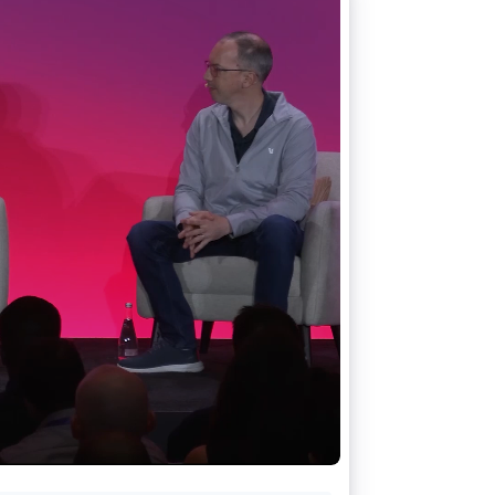
Stripe Sessions 2026
Descubre cómo Stripe
está construyendo la
infraestructura
económica para la IA.
Ver ahora