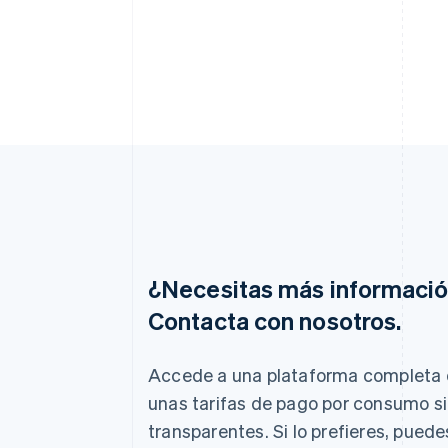
¿Necesitas más informaci
Contacta con nosotros.
Alemania
Deutsch
English
Accede a una plataforma completa 
Australia
unas tarifas de pago por consumo s
English
transparentes. Si lo prefieres, pued
Austria