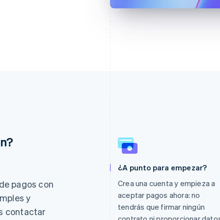
ón?
¿A punto para empezar?
Eslovaquia
Italia
English
Italiano
English
de pagos con
Crea una cuenta y empieza a
Eslovenia
Japón
aceptar pagos ahora: no
imples y
English
Italiano
日本語
English
tendrás que firmar ningún
es contactar
España
Letonia
contrato ni proporcionar dato