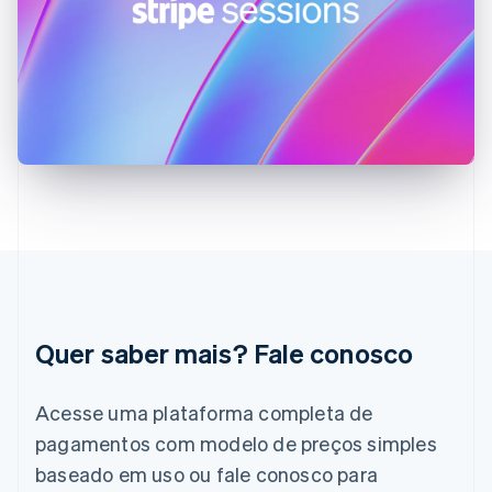
França
Français
English
Gibraltar
English
Grécia
English
Hungria
English
Índia
English
Irlanda
English
Itália
Italiano
English
Japão
Quer saber mais? Fale conosco
日本語
English
Letônia
English
Acesse uma plataforma completa de
Liechtenstein
pagamentos com modelo de preços simples
Deutsch
English
Lituânia
baseado em uso ou fale conosco para
English