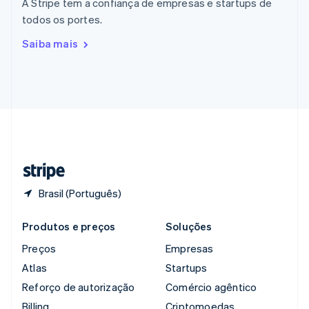
A Stripe tem a confiança de empresas e startups de
República Tcheca
todos os portes.
English
Romênia
Saiba mais
English
Singapura
English
简体中文
Suécia
Svenska
English
Suíça
Deutsch
Français
Italiano
English
Tailândia
ไทย
English
Brasil (Português)
Produtos e preços
Soluções
Preços
Empresas
Atlas
Startups
Reforço de autorização
Comércio agêntico
Billing
Criptomoedas