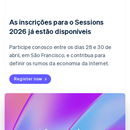
China continental
简体中文
English
Chipre
As inscrições para o Sessions
English
Croácia
2026 já estão disponíveis
English
Italiano
Dinamarca
English
Participe conosco entre os dias 28 e 30 de
Emirados Árabes Unidos
abril, em São Francisco, e contribua para
English
definir os rumos da economia da Internet.
Eslováquia
English
Eslovênia
Register now
English
Italiano
Espanha
Español
English
Estados Unidos
English
Español
简体中文
Estônia
English
Finlândia
English
Svenska