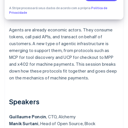
A Stripe processará seus dados de acordo com a própria
Política de
Privacidade
Ecossistema
Stripe Sessions 2026
Parceiros
Agents are already economic actors. They consume
Stripe App Marketplace
Veja como a Stripe está construindo a infraestrutura econô
tokens, call paid APIs, and transact on behalf of
Assista agora
customers. A new type of agentic infrastructure is
emerging to support them, from protocols such as
MCP for tool discovery and UCP for checkout to MPP
and x402 for machine payments. This session breaks
down how these protocols fit together and goes deep
on the mechanics of machine payments.
Speakers
Guillaume Poncin
, CTO, Alchemy
Manik Surtani
, Head of Open Source, Block