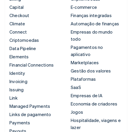
Capital
E-commerce
Checkout
Finanças integradas
Climate
Automação de finanças
Connect
Empresas do mundo
todo
Criptomoedas
Pagamentos no
Data Pipeline
aplicativo
Elements
Marketplaces
Financial Connections
Gestão dos valores
Identity
Plataformas
Invoicing
SaaS
Issuing
Empresas de IA
Link
Economia de criadores
Managed Payments
Jogos
Links de pagamento
Hospitalidade, viagens e
Payments
lazer
Payouts