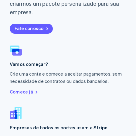
criarmos um pacote personalizado para sua
Luxemburgo
Français
Deutsch
English
empresa.
Malásia
English
简体中文
Malta
Fale conosco
English
México
Español
English
Noruega
English
Vamos começar?
Nova Zelândia
English
Crie uma conta e comece a aceitar pagamentos, sem
Países Baixos
necessidade de contratos ou dados bancários.
Nederlands
English
Polônia
Comece já
English
Portugal
Português
English
RAE de Hong Kong, China
English
简体中文
Empresas de todos os portes usam a Stripe
Reino Unido
English