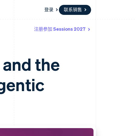
登录
联系销售
注册参加 Sessions 2027
资源
生态系统
联系
场
更多
应用程序集成
合作伙伴
联系销售
Product roadmap
代码示例
Stripe App Marketplace
成为合作伙伴
了解未来规划
开发者博客
 and the
API 状态
Radar
欺诈防范
Atlas
gentic
初创企业注册
Climate
碳移除