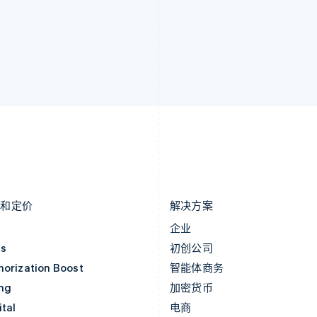
拉脱维亚
瑞典
English
Svenska
English
立陶宛
瑞士
English
Deutsch
Français
Italiano
Englis
列支敦士登
塞浦路斯
Deutsch
English
English
卢森堡
斯洛伐克
Français
Deutsch
English
English
罗马尼亚
斯洛文尼亚
English
English
Italiano
马尔他
泰国
English
ไทย
English
马来西亚
希腊
English
简体中文
English
品和定价
解决方案
价
企业
as
初创公司
horization Boost
智能体商务
ing
加密货币
tal
电商