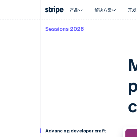
产品
解决方案
开发
Sessions 2026
按企业阶段
文档
学习
按应用场
支持
支付
营收
大型企业
Stripe 文档
博客
智能体
获取支
Payments
Billing
初创企业
API 参考文档
客户案例
加密货
管理支
在线支付
经常性收入
库与 SDK
指南
电子商
专业服
M
Payment links
Metronome
Stripe Apps
嵌入式
无代码支付
按用量计费
财务自
Checkout
Subscriptions
全球化
预构建支付界面
订阅管理
p
应用内
Elements
Invoicing
交易市
灵活的 UI 组件
一次性或定期账单
资金管
支付方式
Tax
平台
Access to 125+
销售税和增值税自动
SaaS
Authorization Boost
Revenue Recogniti
支付成功率优化
会计自动化
Link
Stripe Sigma
加速结账
自定义报告
Data Pipeline
Advancing developer craft
数据同步