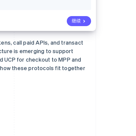
继续
s, call paid APIs, and transact
cture is emerging to support
nd UCP for checkout to MPP and
how these protocols fit together