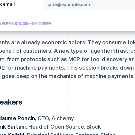
k email
pe 将依据其
隐私政策
来处理您的数据
nts are already economic actors. They consume token
behalf of customers. A new type of agentic infrastru
m, from protocols such as MCP for tool discovery a
2 for machine payments. This session breaks down 
 goes deep on the mechanics of machine payments.
eakers
llaume Poncin
, CTO, Alchemy
ik Surtani
, Head of Open Source, Block
ve Kaliski
, Principal Software Engineer, Stripe