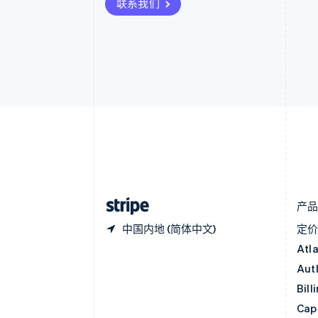
联系我们
巴西
Português
English
保加利亚
English
比利时
Nederlands
Français
Deutsch
English
波兰
English
丹麦
English
德国
Deutsch
English
法国
Français
English
产
中国内地 (简体中文)
定
Atl
Aut
Bill
Capi