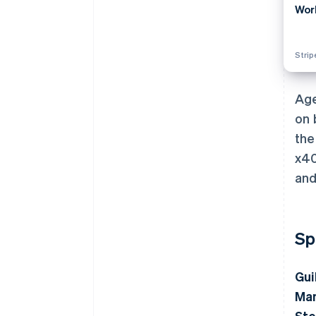
Wor
Stri
Age
on 
the
x40
and
Sp
Gui
Man
Ste