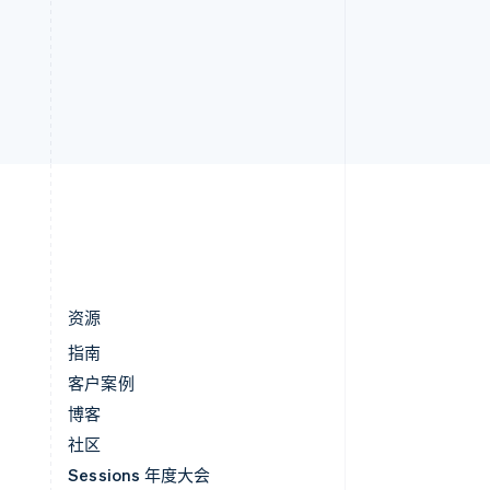
印度
English
英国
h
English
直布罗陀
English
中国内地
简体中文
English
中国香港特别行政区
English
简体中文
资源
指南
客户案例
博客
社区
Sessions 年度大会