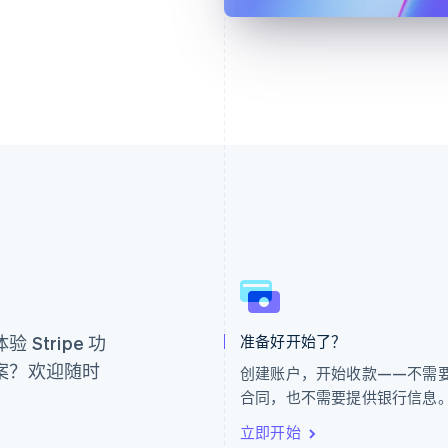
芬兰
美国
。
English
Svenska
English
Español
简体中文
荷兰
墨西哥
Nederlands
English
Español
English
Stripe 功
准备好开始了？
加拿大
挪威
English
Français
English
案？欢迎随时
创建账户，开始收款——不需
捷克
葡萄牙
合同，也不需要提供银行信息
English
Português
English
克罗地亚
日本
立即开始
English
Italiano
日本語
English