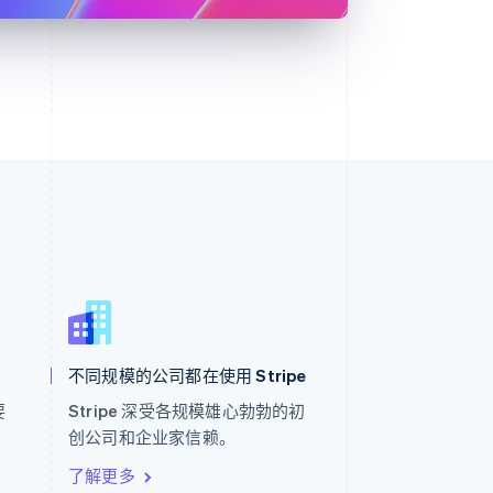
西班牙
Español
English
新加坡
English
简体中文
不同规模的公司都在使用 Stripe
新西兰
English
要
Stripe 深受各规模雄心勃勃的初
匈牙利
。
创公司和企业家信赖。
English
意大利
了解更多
Italiano
English