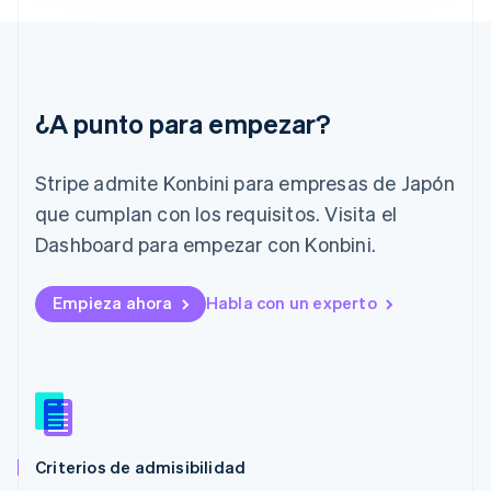
Irlanda
English
Italia
Italiano
English
Japón
¿A punto para empezar?
日本語
English
Letonia
English
Stripe admite Konbini para empresas de Japón
Liechtenstein
que cumplan con los requisitos. Visita el
Deutsch
English
Lituania
Dashboard para empezar con Konbini.
English
Luxemburgo
Empieza ahora
Habla con un experto
Français
Deutsch
English
Malasia
English
简体中文
Malta
English
México
Español
English
Noruega
Criterios de admisibilidad
English