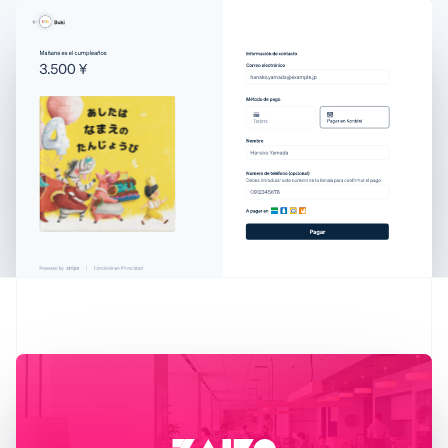
Australia
English
Austria
Deutsch
English
Bélgica
Nederlands
Français
Deutsch
English
Brasil
Português
English
Bulgaria
English
Canadá
English
Français
China continental
简体中文
English
Chipre
English
Croacia
English
Italiano
Dinamarca
English
Emiratos Árabes Unidos
English