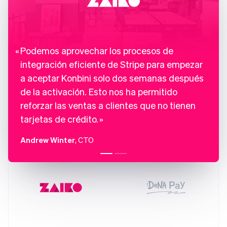
Eslovaquia
English
Eslovenia
English
Italiano
Podemos aprovechar los procesos de
España
Español
English
integración eficiente de Stripe para empezar
Estados Unidos
a aceptar Konbini solo dos semanas después
English
Español
简体中文
de la activación. Esto nos ha permitido
Estonia
English
reforzar las ventas a clientes que no tienen
Finlandia
tarjetas de crédito.
English
Svenska
Francia
Andrew Winter
, CTO
Français
English
Gibraltar
English
Grecia
English
Hungría
English
India
English