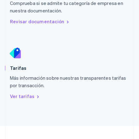
Comprueba si se admite tu categoría de empresa en
Nueva Zelanda
English
nuestra documentación.
Países Bajos
Revisar documentación
Nederlands
English
Polonia
English
Portugal
Português
English
RAE de Hong Kong, China
English
简体中文
Tarifas
Reino Unido
English
Más información sobre nuestras transparentes tarifas
República Checa
por transacción.
English
Rumanía
Ver tarifas
English
Singapur
English
简体中文
Suecia
Svenska
English
Suiza
Deutsch
Français
Italiano
English