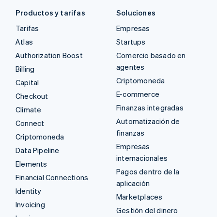
Productos y tarifas
Soluciones
Tarifas
Empresas
Atlas
Startups
Authorization Boost
Comercio basado en
agentes
Billing
Criptomoneda
Capital
E-commerce
Checkout
Finanzas integradas
Climate
Automatización de
Connect
finanzas
Criptomoneda
Empresas
Data Pipeline
internacionales
Elements
Pagos dentro de la
Financial Connections
aplicación
Identity
Marketplaces
Invoicing
Gestión del dinero