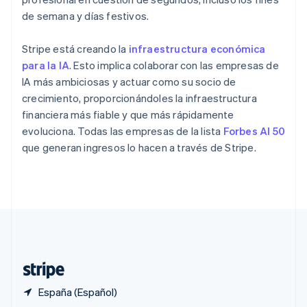
English
de semana y días festivos.
Portugal
Português
English
Stripe está creando la
infraestructura económica
RAE de Hong Kong, China
para la IA
. Esto implica colaborar con las empresas de
English
简体中文
Reino Unido
IA más ambiciosas y actuar como su socio de
English
crecimiento, proporcionándoles la infraestructura
República Checa
financiera más fiable y que más rápidamente
English
evoluciona. Todas las empresas de la lista
Forbes AI 50
Rumanía
que generan ingresos lo hacen a través de Stripe.
English
Singapur
English
简体中文
Suecia
Svenska
English
Suiza
Deutsch
Français
Italiano
English
Tailandia
ไทย
English
España (Español)