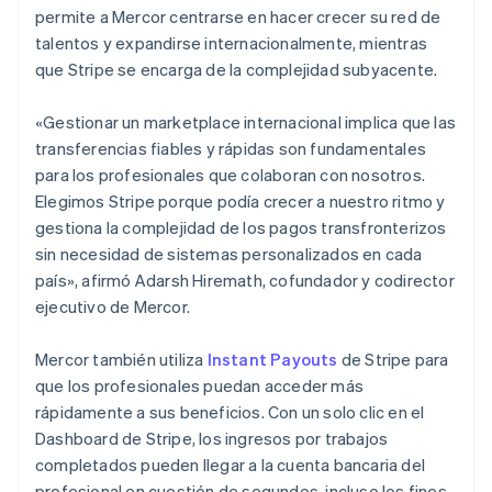
permite a Mercor centrarse en hacer crecer su red de
日本語
English
Letonia
talentos y expandirse internacionalmente, mientras
English
que Stripe se encarga de la complejidad subyacente.
Liechtenstein
Deutsch
English
«Gestionar un marketplace internacional implica que las
Lituania
transferencias fiables y rápidas son fundamentales
English
Luxemburgo
para los profesionales que colaboran con nosotros.
Français
Deutsch
English
Elegimos Stripe porque podía crecer a nuestro ritmo y
Malasia
gestiona la complejidad de los pagos transfronterizos
English
简体中文
sin necesidad de sistemas personalizados en cada
Malta
país», afirmó Adarsh Hiremath, cofundador y codirector
English
México
ejecutivo de Mercor.
Español
English
Noruega
Mercor también utiliza
Instant Payouts
de Stripe para
English
que los profesionales puedan acceder más
Nueva Zelanda
rápidamente a sus beneficios. Con un solo clic en el
English
Países Bajos
Dashboard de Stripe, los ingresos por trabajos
Nederlands
English
completados pueden llegar a la cuenta bancaria del
Polonia
profesional en cuestión de segundos, incluso los fines