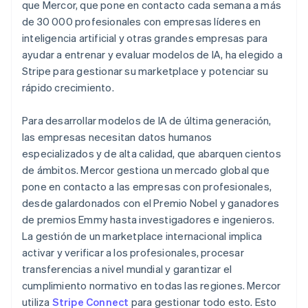
que Mercor, que pone en contacto cada semana a más
Sector público
Español
English
Radar
de 30 000 profesionales con empresas líderes en
Comercio minorista
Estados Unidos
Prevención de fraude
inteligencia artificial y otras grandes empresas para
English
Español
简体中文
Atlas
Estonia
ayudar a entrenar y evaluar modelos de IA, ha elegido a
Constitución de una startup
English
Stripe para gestionar su marketplace y potenciar su
Ecosystem
Finlandia
Climate
rápido crecimiento.
English
Svenska
Eliminación de dióxido de carbono
Socios
Francia
Stripe App Marketplace
Identity
Para desarrollar modelos de IA de última generación,
Français
English
Verificación de identidad en línea
Gibraltar
las empresas necesitan datos humanos
English
especializados y de alta calidad, que abarquen cientos
Grecia
de ámbitos. Mercor gestiona un mercado global que
English
pone en contacto a las empresas con profesionales,
Hungría
desde galardonados con el Premio Nobel y ganadores
English
Stripe Sessions 2026
India
de premios Emmy hasta investigadores e ingenieros.
Descubre cómo Stripe está construyendo la infraestructu
English
La gestión de un marketplace internacional implica
para la IA.
Irlanda
Ver ahora
activar y verificar a los profesionales, procesar
English
transferencias a nivel mundial y garantizar el
Italia
cumplimiento normativo en todas las regiones. Mercor
Italiano
English
utiliza
Stripe Connect
para gestionar todo esto. Esto
Japón