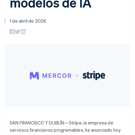
modelos de IA
Métodos de
Recognition
Empresa
aplicación
suscripciones
Nederlands
Français
Deutsch
English
pago
Automatización
Marketplaces
Ofrecer facturación
Brasil
Acceso a más
contable
Hoja de ruta del
Gestión del dinero
basada en el consumo
Português
English
de 125
Stripe Sigma
producto
1 de abril de 2026
Plataformas
Emitir tarjetas virtuales
Bulgaria
Terminal
Informes
Stripe Sessions:
SaaS
con stablecoins
Pagos en
personalizados
English
nuestro evento anual
Aprovisiona y gestiona
persona
Data Pipeline
Canadá
Empleo
servicios con agentes
Authorization
Sincronización
Sala de prensa
English
Français
Boost
de datos
Stripe Press
China continental
Por sector
Optimizaciones
简体中文
English
de aceptación
Chipre
Recursos
Link
Empresas de IA
English
Proceso de
Economía de los
Contacto
Croacia
creadores
Integraciones de
compra
English
Italiano
Videojuegos
aplicaciones
acelerado
Financial
Contacta con ventas
Dinamarca
Hostelería, viajes y ocio
Muestras de código
Connections
Conviértete en socio
Blog de
English
Datos de ctas.
Seguros
desarrolladores
Emiratos Árabes Unidos
financieras
Medios de
Estado de la API
vinculadas
English
comunicación y
Eslovaquia
entretenimiento
English
Entidades sin ánimo de
Más
Eslovenia
SAN FRANCISCO Y DUBLÍN—Stripe, la empresa de
lucro
Product roadmap
Servicios para
English
Italiano
servicios financieros programables, ha anunciado hoy
Descubre lo que viene
profesionales
España