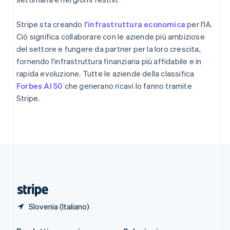
Singapore
English
简体中文
Stripe sta creando
l'infrastruttura economica
per l'IA.
Slovacchia
Ciò significa collaborare con le aziende più ambiziose
English
Slovenia
del settore e fungere da partner per la loro crescita,
English
Italiano
fornendo l'infrastruttura finanziaria più affidabile e in
Spagna
rapida evoluzione. Tutte le aziende della classifica
Español
English
Forbes AI 50
che generano ricavi lo fanno tramite
Stati Uniti
Stripe.
English
Español
简体中文
Svezia
Svenska
English
Svizzera
Deutsch
Français
Italiano
English
Thailandia
ไทย
English
Ungheria
English
Slovenia (Italiano)