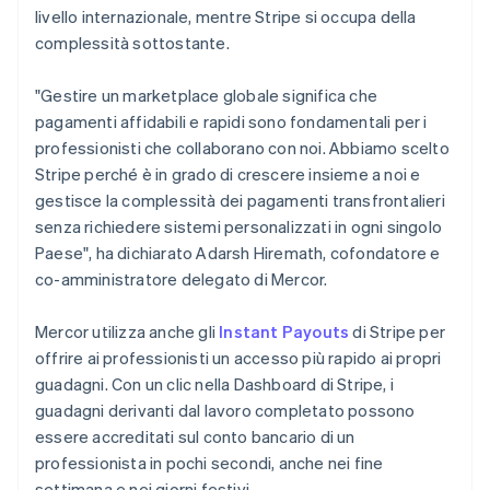
Malta
livello internazionale, mentre Stripe si occupa della
English
complessità sottostante.
Messico
Español
English
"Gestire un marketplace globale significa che
Norvegia
pagamenti affidabili e rapidi sono fondamentali per i
English
Nuova Zelanda
professionisti che collaborano con noi. Abbiamo scelto
English
Stripe perché è in grado di crescere insieme a noi e
Paesi Bassi
gestisce la complessità dei pagamenti transfrontalieri
Nederlands
English
senza richiedere sistemi personalizzati in ogni singolo
Polonia
Paese", ha dichiarato Adarsh Hiremath, cofondatore e
English
Portogallo
co-amministratore delegato di Mercor.
Português
English
RAS di Hong Kong, Cina
Mercor utilizza anche gli
Instant Payouts
di Stripe per
English
简体中文
offrire ai professionisti un accesso più rapido ai propri
Regno Unito
guadagni. Con un clic nella Dashboard di Stripe, i
English
Repubblica Ceca
guadagni derivanti dal lavoro completato possono
English
essere accreditati sul conto bancario di un
Romania
professionista in pochi secondi, anche nei fine
English
settimana e nei giorni festivi.