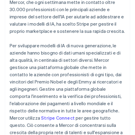
Mercor, che ogni settimana mette in contatto oltre
Scopri cosa ti aspetta
Giappone
30.000 professionisti con le principali aziende e
日本語
English
Radar
Ecosistema
Gibilterra
imprese del settore dell'IA per aiutarle ad addestrare e
Prevenzione delle frodi
English
valutare i modelli di IA, ha scelto Stripe per gestire il
Partner
Atlas
Grecia
proprio marketplace e sostenere la sua rapida crescita.
Stripe App Marketplace
Costituzione di start-up
English
India
Climate
Per sviluppare modelli di IA di nuova generazione, le
English
Rimozione del carbonio
Irlanda
aziende hanno bisogno di dati umani specializzati e di
Identity
English
alta qualità, in centinaia di settori diversi. Mercor
Verifica online dell'identità
Italia
gestisce una piattaforma globale che mette in
Italiano
English
contatto le aziende con professionisti di ogni tipo, dai
Lettonia
vincitori del Premio Nobel e degli Emmy ai ricercatori e
English
Liechtenstein
agli ingegneri. Gestire una piattaforma globale
Deutsch
English
comporta l'inserimento e la verifica dei professionisti,
Stripe Sessions 2026
Lituania
l'elaborazione dei pagamenti a livello mondiale e il
Scopri come Stripe sta costruendo l'infrastruttura economi
English
Guarda ora
rispetto delle normative in tutte le aree geografiche.
Lussemburgo
Mercor utilizza
Stripe Connect
per gestire tutto
Français
Deutsch
English
questo. Ciò consente a Mercor di concentrarsi sulla
Malaysia
crescita della propria rete di talenti e sull'espansione a
English
简体中文