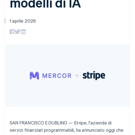
modelli di IA
utente
Automazione
Bulgaria
Gestione del denaro
Gestire gli
flessibile
Metodi di
della contabilità
Roadmap del prodotto
Piattaforme
abbonamenti
English
pagamento
Stripe Sigma
Conferenza annuale
SaaS
Offrire addebiti in base
Canada
Accesso a
Report
Sessions
1 aprile 2026
all'utilizzo
English
Français
oltre 125
personalizzati
Lavora con noi
Emettere carte
Cina continentale
Terminal
Data Pipeline
Sala stampa
garantite da stablecoin
Pagamenti di
简体中文
English
Sincronizzazione
Stripe Press
Per settore
Cipro
persona
dei dati
Esegui il provisioning e
Authorization
English
gestisci i servizi con gli
Boost
Aziende di IA
Croazia
agenti
Accettazione
Creator economy
Recapiti
English
Italiano
ottimizzata
Gaming
Danimarca
Link
Ospitalità, viaggi e
Contattaci
English
Pagamento
tempo libero
Diventa nostro partner
Emirati Arabi Uniti
Risorse
Assicurazione
accelerato
English
Media e
Financial
Estonia
intrattenimento
Integrazioni app
Connections
English
Organizzazioni non
Esempi di codice
Conti finanziari
profit
Blog per sviluppatori
collegati
Finlandia
Servizi professionali
Stato dell'API
English
Svenska
Pubblica
Francia
amministrazione
Français
English
SAN FRANCISCO E DUBLINO — Stripe, l'azienda di
Commercio al dettaglio
Germania
Altro
servizi finanziari programmabili, ha annunciato oggi che
Product roadmap
Deutsch
English