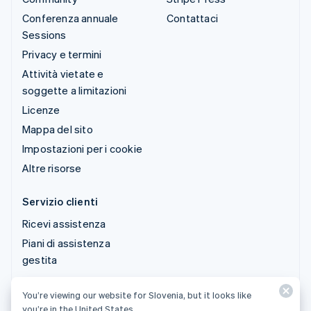
Conferenza annuale
Contattaci
Sessions
Privacy e termini
Attività vietate e
soggette a limitazioni
Licenze
Mappa del sito
Impostazioni per i cookie
Altre risorse
Servizio clienti
Ricevi assistenza
Piani di assistenza
gestita
You’re viewing our website for Slovenia, but it looks like
© 2026 Stripe, LLC
you’re in the United States.