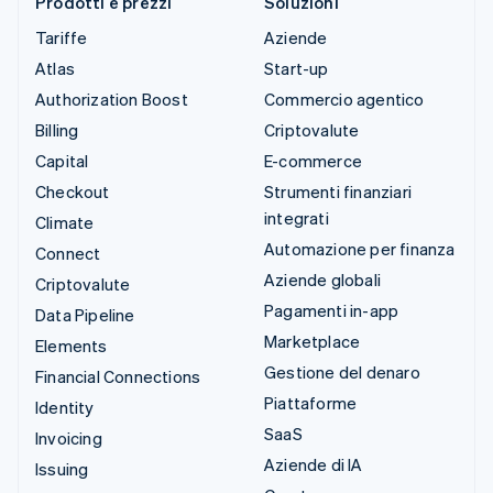
Prodotti e prezzi
Soluzioni
Tariffe
Aziende
Atlas
Start-up
Authorization Boost
Commercio agentico
Billing
Criptovalute
Capital
E-commerce
Checkout
Strumenti finanziari
integrati
Climate
Automazione per finanza
Connect
Aziende globali
Criptovalute
Pagamenti in-app
Data Pipeline
Marketplace
Elements
Gestione del denaro
Financial Connections
Piattaforme
Identity
SaaS
Invoicing
Aziende di IA
Issuing