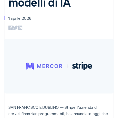
modelli di IA
utente
Automazione
Bulgaria
Gestione del denaro
Gestire gli
flessibile
Metodi di
della contabilità
Roadmap del prodotto
Piattaforme
abbonamenti
English
pagamento
Stripe Sigma
Conferenza annuale
SaaS
Offrire addebiti in base
Canada
Accesso a
Report
Sessions
1 aprile 2026
all'utilizzo
English
Français
oltre 125
personalizzati
Lavora con noi
Emettere carte
Cina continentale
Terminal
Data Pipeline
Sala stampa
garantite da stablecoin
Pagamenti di
简体中文
English
Sincronizzazione
Stripe Press
Per settore
Cipro
persona
dei dati
Esegui il provisioning e
Authorization
English
gestisci i servizi con gli
Boost
Aziende di IA
Croazia
agenti
Accettazione
Creator economy
Recapiti
English
Italiano
ottimizzata
Gaming
Danimarca
Link
Ospitalità, viaggi e
Contattaci
English
Pagamento
tempo libero
Diventa nostro partner
Emirati Arabi Uniti
Risorse
Assicurazione
accelerato
English
Media e
Financial
Estonia
intrattenimento
Integrazioni app
Connections
English
Organizzazioni non
Esempi di codice
Conti finanziari
profit
Blog per sviluppatori
collegati
Finlandia
Servizi professionali
Stato dell'API
English
Svenska
Pubblica
Francia
amministrazione
Français
English
SAN FRANCISCO E DUBLINO — Stripe, l'azienda di
Commercio al dettaglio
Germania
Altro
servizi finanziari programmabili, ha annunciato oggi che
Product roadmap
Deutsch
English