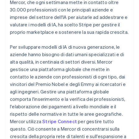
Mercor, che ogni settimana mette in contatto oltre
Scopri cosa ti aspetta
Giappone
30.000 professionisti con le principali aziende e
日本語
English
Radar
Ecosistema
Gibilterra
imprese del settore dell'IA per aiutarle ad addestrare e
Prevenzione delle frodi
English
valutare i modelli di IA, ha scelto Stripe per gestire il
Partner
Atlas
Grecia
proprio marketplace e sostenere la sua rapida crescita.
Stripe App Marketplace
Costituzione di start-up
English
India
Climate
Per sviluppare modelli di IA di nuova generazione, le
English
Rimozione del carbonio
Irlanda
aziende hanno bisogno di dati umani specializzati e di
Identity
English
alta qualità, in centinaia di settori diversi. Mercor
Verifica online dell'identità
Italia
gestisce una piattaforma globale che mette in
Italiano
English
contatto le aziende con professionisti di ogni tipo, dai
Lettonia
vincitori del Premio Nobel e degli Emmy ai ricercatori e
English
Liechtenstein
agli ingegneri. Gestire una piattaforma globale
Deutsch
English
comporta l'inserimento e la verifica dei professionisti,
Stripe Sessions 2026
Lituania
l'elaborazione dei pagamenti a livello mondiale e il
Scopri come Stripe sta costruendo l'infrastruttura economi
English
Guarda ora
rispetto delle normative in tutte le aree geografiche.
Lussemburgo
Mercor utilizza
Stripe Connect
per gestire tutto
Français
Deutsch
English
questo. Ciò consente a Mercor di concentrarsi sulla
Malaysia
crescita della propria rete di talenti e sull'espansione a
English
简体中文