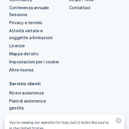
Conferenza annuale
Contattaci
Sessions
Privacy e termini
Attività vietate e
soggette a limitazioni
Licenze
Mappa del sito
Impostazioni per i cookie
Altre risorse
Servizio clienti
Ricevi assistenza
Piani di assistenza
gestita
You’re viewing our website for Italy, but it looks like you’re
© 2026 Stripe, LLC
in the United States.