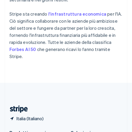
Singapore
English
简体中文
Stripe sta creando
l'infrastruttura economica
per l'IA.
Slovacchia
Ciò significa collaborare con le aziende più ambiziose
English
Slovenia
del settore e fungere da partner per la loro crescita,
English
Italiano
fornendo l'infrastruttura finanziaria più affidabile e in
Spagna
rapida evoluzione. Tutte le aziende della classifica
Español
English
Forbes AI 50
che generano ricavi lo fanno tramite
Stati Uniti
Stripe.
English
Español
简体中文
Svezia
Svenska
English
Svizzera
Deutsch
Français
Italiano
English
Thailandia
ไทย
English
Ungheria
English
Italia (Italiano)