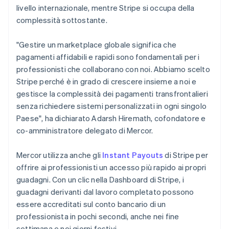
Malta
livello internazionale, mentre Stripe si occupa della
English
complessità sottostante.
Messico
Español
English
"Gestire un marketplace globale significa che
Norvegia
pagamenti affidabili e rapidi sono fondamentali per i
English
Nuova Zelanda
professionisti che collaborano con noi. Abbiamo scelto
English
Stripe perché è in grado di crescere insieme a noi e
Paesi Bassi
gestisce la complessità dei pagamenti transfrontalieri
Nederlands
English
senza richiedere sistemi personalizzati in ogni singolo
Polonia
Paese", ha dichiarato Adarsh Hiremath, cofondatore e
English
Portogallo
co-amministratore delegato di Mercor.
Português
English
RAS di Hong Kong, Cina
Mercor utilizza anche gli
Instant Payouts
di Stripe per
English
简体中文
offrire ai professionisti un accesso più rapido ai propri
Regno Unito
guadagni. Con un clic nella Dashboard di Stripe, i
English
Repubblica Ceca
guadagni derivanti dal lavoro completato possono
English
essere accreditati sul conto bancario di un
Romania
professionista in pochi secondi, anche nei fine
English
settimana e nei giorni festivi.