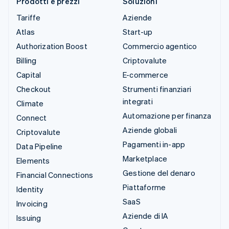
Prodotti e prezzi
Soluzioni
Tariffe
Aziende
Atlas
Start-up
Authorization Boost
Commercio agentico
Billing
Criptovalute
Capital
E-commerce
Checkout
Strumenti finanziari
integrati
Climate
Automazione per finanza
Connect
Aziende globali
Criptovalute
Pagamenti in-app
Data Pipeline
Marketplace
Elements
Gestione del denaro
Financial Connections
Piattaforme
Identity
SaaS
Invoicing
Aziende di IA
Issuing