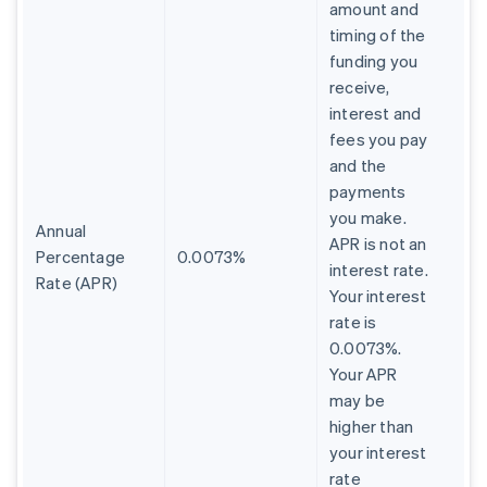
amount and
timing of the
funding you
receive,
interest and
fees you pay
and the
payments
you make.
Annual
APR is not an
Percentage
0.0073%
interest rate.
Rate (APR)
Your interest
rate is
0.0073%.
Your APR
may be
higher than
your interest
rate