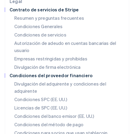
Legal
Irlanda
Contrato de servicios de Stripe
English
Resumen y preguntas frecuentes
Italia
Condiciones Generales
Italiano
English
Japón
Condiciones de servicios
日本語
English
Autorización de adeudo en cuentas bancarias del
Letonia
usuario
English
Liechtenstein
Empresas restringidas y prohibidas
Deutsch
English
Divulgación de firma electrónica
Lituania
English
Condiciones del proveedor financiero
Luxemburgo
Divulgación del adquirente y condiciones del
Français
Deutsch
English
adquirente
Malasia
English
简体中文
Condiciones SPC (EE. UU.)
Malta
Licencias de SPC (EE. UU.)
English
México
Condiciones del banco emisor (EE. UU.)
Español
English
Condiciones del método de pago
Noruega
Condiciones para socios que usan stablecoin
English