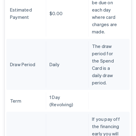
be due on
Deutsch
English
Australia
Estimated
each day
$0.00
English
Payment
where card
Austria
charges are
Deutsch
English
made.
Bélgica
Nederlands
Français
Deutsch
English
Brasil
The draw
Português
English
period for
Bulgaria
the Spend
English
Draw Period
Daily
Card is a
Canadá
daily draw
English
Français
China continental
period.
简体中文
English
Chipre
1 Day
English
Term
(Revolving)
Croacia
English
Italiano
Dinamarca
If you pay off
English
the financing
Emiratos Árabes Unidos
early you will
English