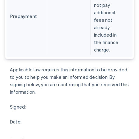
not pay
Eslovaquia
additional
English
Prepayment
fees not
Eslovenia
already
English
Italiano
España
included in
Español
English
the finance
Estados Unidos
charge.
English
Español
简体中文
Estonia
English
Applicable law requires this information to be provided
Finlandia
to you to help you make an informed decision. By
English
Svenska
Francia
signing below, you are confirming that you received this
Français
English
information.
Gibraltar
English
Signed:
Grecia
English
Hungría
Date:
English
India
English