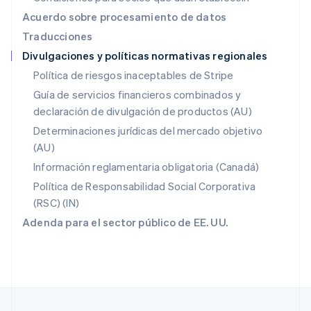
Nueva Zelanda
Acuerdo sobre procesamiento de datos
English
Traducciones
Países Bajos
Divulgaciones y políticas normativas regionales
Nederlands
English
Polonia
Política de riesgos inaceptables de Stripe
English
Guía de servicios financieros combinados y
Portugal
declaración de divulgación de productos (AU)
Português
English
RAE de Hong Kong, China
Determinaciones jurídicas del mercado objetivo
English
简体中文
(AU)
Reino Unido
Información reglamentaria obligatoria (Canadá)
English
República Checa
Política de Responsabilidad Social Corporativa
English
(RSC) (IN)
Rumanía
Adenda para el sector público de EE. UU.
English
Singapur
English
简体中文
Suecia
Svenska
English
Suiza
Deutsch
Français
Italiano
English