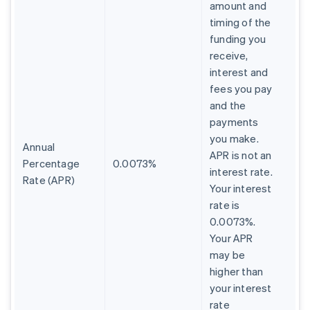
amount and
timing of the
funding you
receive,
interest and
fees you pay
and the
payments
you make.
Annual
APR is not an
Percentage
0.0073%
interest rate.
Rate (APR)
Your interest
rate is
0.0073%.
Your APR
may be
higher than
your interest
rate