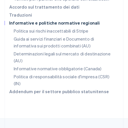
Regno Unito
Accordo sul trattamento dei dati
English
Traduzioni
Repubblica Ceca
Informative e politiche normative regionali
English
Romania
Politica sui rischi inaccettabili di Stripe
English
Guida ai servizi finanziari e Documento di
Singapore
informativa sui prodotti combinati (AU)
English
简体中文
Slovacchia
Determinazioni legali sul mercato di destinazione
English
(AU)
Slovenia
Informative normative obbligatorie (Canada)
English
Italiano
Spagna
Politica di responsabilità sociale d'impresa (CSR)
Español
English
(IN)
Stati Uniti
Addendum per il settore pubblico statunitense
English
Español
简体中文
Svezia
Svenska
English
Svizzera
Deutsch
Français
Italiano
English
Thailandia
ไทย
English