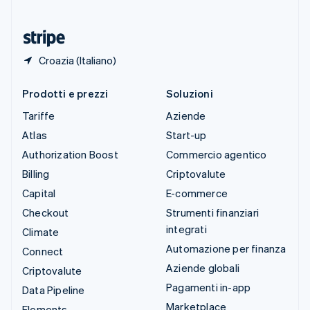
Ungheria
English
Croazia (Italiano)
Prodotti e prezzi
Soluzioni
Tariffe
Aziende
Atlas
Start-up
Authorization Boost
Commercio agentico
Billing
Criptovalute
Capital
E-commerce
Checkout
Strumenti finanziari
integrati
Climate
Automazione per finanza
Connect
Aziende globali
Criptovalute
Pagamenti in-app
Data Pipeline
Marketplace
Elements