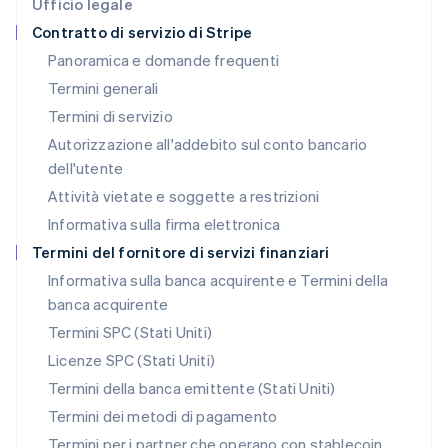
Ufficio legale
Lituania
Contratto di servizio di Stripe
English
Panoramica e domande frequenti
Lussemburgo
Termini generali
Français
Deutsch
English
Malaysia
Termini di servizio
English
简体中文
Autorizzazione all'addebito sul conto bancario
Malta
dell'utente
English
Messico
Attività vietate e soggette a restrizioni
Español
English
Informativa sulla firma elettronica
Norvegia
English
Termini del fornitore di servizi finanziari
Nuova Zelanda
Informativa sulla banca acquirente e Termini della
English
banca acquirente
Paesi Bassi
Nederlands
English
Termini SPC (Stati Uniti)
Polonia
Licenze SPC (Stati Uniti)
English
Portogallo
Termini della banca emittente (Stati Uniti)
Português
English
Termini dei metodi di pagamento
RAS di Hong Kong, Cina
Termini per i partner che operano con stablecoin
English
简体中文