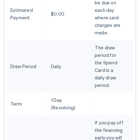
be due on
English
Austria
Estimated
each day
$0.00
Deutsch
English
Payment
where card
Belgio
charges are
Nederlands
Français
Deutsch
English
made.
Brasile
Português
English
Bulgaria
The draw
English
period for
Canada
the Spend
English
Français
Draw Period
Daily
Card is a
Cina continentale
daily draw
简体中文
English
Cipro
period.
English
Croazia
1 Day
English
Italiano
Term
(Revolving)
Danimarca
English
Emirati Arabi Uniti
If you pay off
English
the financing
Estonia
early you will
English