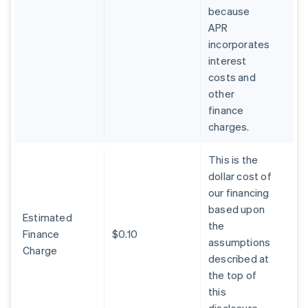
because
APR
incorporates
interest
costs and
other
finance
charges.
This is the
dollar cost of
our financing
based upon
Estimated
the
Finance
$0.10
assumptions
Charge
described at
the top of
this