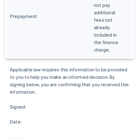
not pay
Finlandia
additional
English
Svenska
Prepayment
fees not
Francia
already
Français
English
Germania
included in
Deutsch
English
the finance
Giappone
charge.
日本語
English
Gibilterra
English
Applicable law requires this information to be provided
Grecia
to you to help you make an informed decision. By
English
India
signing below, you are confirming that you received this
English
information.
Irlanda
English
Signed:
Italia
Italiano
English
Lettonia
Date:
English
Liechtenstein
Deutsch
English