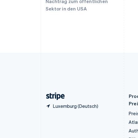
Nachtrag zum öffentlichen
English
Sektor in den USA
Deutschland
Deutsch
English
Estland
English
Festlandchina
简体中文
English
Finnland
English
Svenska
Frankreich
Français
English
Gibraltar
English
Griechenland
English
Pro
Pre
Luxemburg (Deutsch)
Prei
Atla
Auth