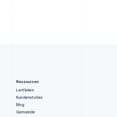
Tschechische Republik
English
Ungarn
English
Vereinigte Arabische Emirate
English
Vereinigte Staaten
English
Español
简体中文
Vereinigtes Königreich
English
Zypern
English
Ressourcen
Leitfäden
Kundenstories
Blog
Gemeinde