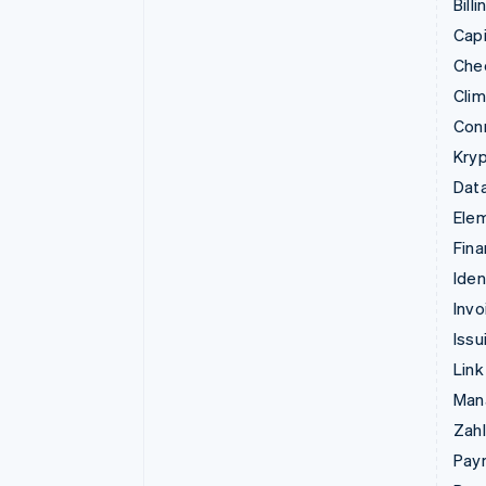
Billi
Capi
Che
Cli
Con
Kry
Data
Ele
Fina
Iden
Invo
Issu
Link
Man
Zahl
Pay