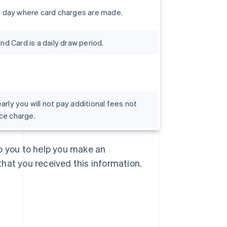
h day where card charges are made.
d Card is a daily draw period.
early you will not pay additional fees not
nce charge.
Slowenien
to you to help you make an
English
Italiano
that you received this information.
Sonderverwaltungsregion
Hongkong, China
English
简体中文
Spanien
Español
English
Thailand
ไทย
English