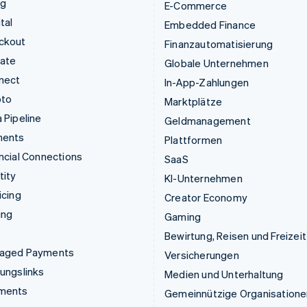
ng
E-Commerce
tal
Embedded Finance
ckout
Finanzautomatisierung
mate
Globale Unternehmen
nect
In-App-Zahlungen
pto
Marktplätze
 Pipeline
Geldmanagement
ments
Plattformen
ncial Connections
SaaS
tity
KI-Unternehmen
icing
Creator Economy
ing
Gaming
Bewirtung, Reisen und Freizeit
aged Payments
Versicherungen
ungslinks
Medien und Unterhaltung
ments
Gemeinnützige Organisatione