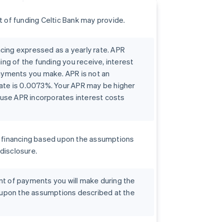
 of funding Celtic Bank may provide.
ncing expressed as a yearly rate. APR
ng of the funding you receive, interest
ayments you make. APR is not an
 rate is 0.0073%. Your APR may be higher
ause APR incorporates interest costs
our financing based upon the assumptions
 disclosure.
unt of payments you will make during the
 upon the assumptions described at the