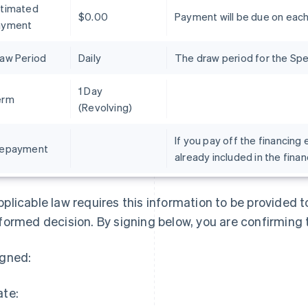
timated
$0.00
Payment will be due on eac
ayment
aw Period
Daily
The draw period for the Spen
1 Day
erm
(Revolving)
If you pay off the financing 
repayment
already included in the fina
Indien
Mexiko
plicable law requires this information to be provided 
English
Español
English
formed decision. By signing below, you are confirming 
Irland
Neuseeland
English
English
Italien
Niederlande
igned:
Italiano
English
Nederlands
English
Japan
Norwegen
ate:
日本語
English
English
Kanada
Österreich