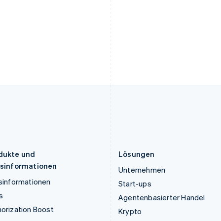
English
Français
Deutsch
English
Kroatien
Polen
English
Italiano
English
Lettland
Portugal
English
Português
English
Liechtenstein
Rumänien
Deutsch
English
English
Litauen
Schweden
English
Svenska
English
Luxemburg
Schweiz
Français
Deutsch
English
Deutsch
Français
Italiano
English
Malaysia
Singapur
English
简体中文
English
简体中文
Malta
Slowakei
English
English
dukte und
Lösungen
isinformationen
Unternehmen
sinformationen
Start-ups
s
Agentenbasierter Handel
orization Boost
Krypto