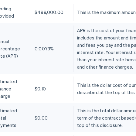
nding
$499,000.00
This is the maximum amount
ovided
APR is the cost of your fina
includes the amount and timi
nual
and fees you pay and the p
ercentage
0.0073%
interest rate. Your interest
te (APR)
than your interest rate bec
and other finance charges.
timated
This is the dollar cost of 
nance
$0.10
described at the top of this
harge
timated
This is the total dollar amo
tal
$0.00
term of the contract based
ayments
top of this disclosure.