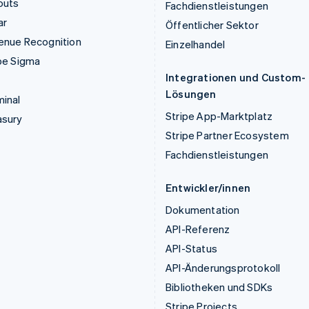
outs
Fachdienstleistungen
ar
Öffentlicher Sektor
enue Recognition
Einzelhandel
pe Sigma
Integrationen und Custom-
Lösungen
inal
Stripe App-Marktplatz
asury
Stripe Partner Ecosystem
Fachdienstleistungen
Entwickler/innen
Dokumentation
API-Referenz
API-Status
API-Änderungsprotokoll
Bibliotheken und SDKs
Stripe Projects