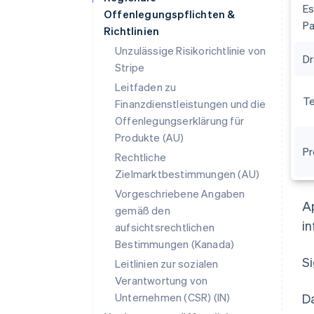
Es
Offenlegungspflichten &
P
Richtlinien
Unzulässige Risikorichtlinie von
Dr
Stripe
Leitfaden zu
T
Finanzdienstleistungen und die
Offenlegungserklärung für
Produkte (AU)
P
Rechtliche
Zielmarktbestimmungen (AU)
Vorgeschriebene Angaben
Australien
Ap
gemäß den
English
in
aufsichtsrechtlichen
Belgien
Nederlands
Français
Deutsch
English
Bestimmungen (Kanada)
Brasilien
S
Leitlinien zur sozialen
Português
English
Verantwortung von
Bulgarien
Unternehmen (CSR) (IN)
D
English
Dänemark