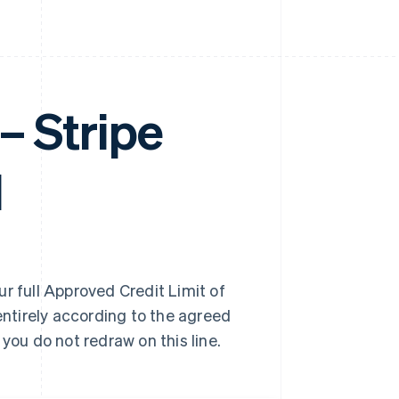
 Stripe
d
ur full Approved Credit Limit of
ntirely according to the agreed
ou do not redraw on this line.