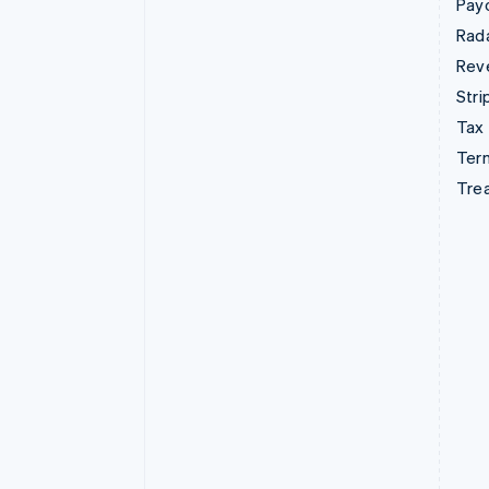
Pay
Rad
Rev
Stri
Tax
Term
Tre