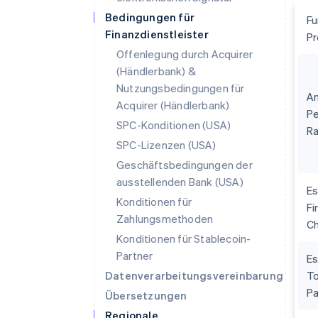
Bedingungen für
Fu
Finanzdienstleister
Pr
Offenlegung durch Acquirer
(Händlerbank) &
Nutzungsbedingungen für
An
Acquirer (Händlerbank)
P
SPC-Konditionen (USA)
Ra
SPC-Lizenzen (USA)
Geschäftsbedingungen der
ausstellenden Bank (USA)
Es
Konditionen für
Fi
Zahlungsmethoden
C
Konditionen für Stablecoin-
Partner
Es
Datenverarbeitungsvereinbarung
To
P
Übersetzungen
Regionale