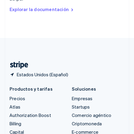
English
Rumania
Explorar la documentación
English
Singapur
English
简体中文
Suecia
Svenska
English
Suiza
Deutsch
Français
Italiano
English
Tailandia
ไทย
English
Estados Unidos (Español)
Productos y tarifas
Soluciones
Precios
Empresas
Atlas
Startups
Authorization Boost
Comercio agéntico
Billing
Criptomoneda
Capital
E-commerce