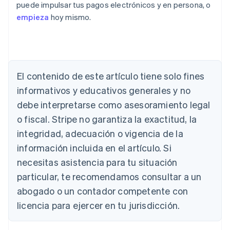
puede impulsar tus pagos electrónicos y en persona, o
empieza
hoy mismo.
El contenido de este artículo tiene solo fines
Alemania
Deutsch
English
informativos y educativos generales y no
Australia
debe interpretarse como asesoramiento legal
English
Austria
o fiscal. Stripe no garantiza la exactitud, la
Deutsch
English
integridad, adecuación o vigencia de la
Bélgica
información incluida en el artículo. Si
Nederlands
Français
Deutsch
English
Brasil
necesitas asistencia para tu situación
Português
English
particular, te recomendamos consultar a un
Bulgaria
abogado o un contador competente con
English
Canadá
licencia para ejercer en tu jurisdicción.
English
Français
China continental