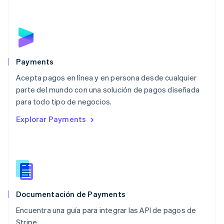
Français
Deutsch
English
Malasia
English
简体中文
Malta
English
México
Español
English
Payments
Noruega
Acepta pagos en línea y en persona desde cualquier
English
parte del mundo con una solución de pagos diseñada
Nueva Zelandia
English
para todo tipo de negocios.
Países Bajos
Explorar Payments
Nederlands
English
Polonia
English
Portugal
Português
English
RAE de Hong Kong, China
English
简体中文
Documentación de Payments
Reino Unido
English
Encuentra una guía para integrar las API de pagos de
República Checa
Stripe.