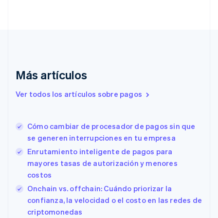
简体中文
English
Chipre
English
Croacia
English
Italiano
Dinamarca
English
Emiratos Árabes Unidos
Más artículos
English
Eslovaquia
Ver todos los artículos sobre pagos
English
Eslovenia
English
Italiano
Cómo cambiar de procesador de pagos sin que
España
se generen interrupciones en tu empresa
Español
English
Estados Unidos
Enrutamiento inteligente de pagos para
English
Español
简体中文
mayores tasas de autorización y menores
Estonia
costos
English
Onchain vs. offchain: Cuándo priorizar la
Finlandia
English
Svenska
confianza, la velocidad o el costo en las redes de
Francia
criptomonedas