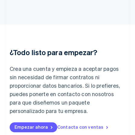
Français
English
Gibraltar
English
Grecia
English
Hungría
English
India
English
¿Todo listo para empezar?
Irlanda
English
Crea una cuenta y empieza a aceptar pagos
Italia
Italiano
English
sin necesidad de firmar contratos ni
Japón
proporcionar datos bancarios. Si lo prefieres,
日本語
English
Letonia
puedes ponerte en contacto con nosotros
English
para que diseñemos un paquete
Liechtenstein
personalizado para tu empresa.
Deutsch
English
Lituania
English
Empezar ahora
Contacta con ventas
Luxemburgo