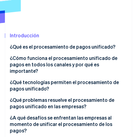
Radar
Prevención de fraude
Ecosistema
Atlas
Constitución de una startup
Socios
Introducción
Climate
Stripe App Marketplace
Eliminación de dióxido de carbono
¿Qué es el procesamiento de pagos unificado?
Identity
¿Cómo funciona el procesamiento unificado de
Verificación de identidad en línea
pagos en todos los canales y por qué es
importante?
Pagos electrónicos
¿Qué tecnologías permiten el procesamiento de
pagos unificado?
Pagos en persona
Sesiones de Stripe 2026
Descubre cómo Stripe construye la infraestructura económi
¿Qué problemas resuelve el procesamiento de
Sistemas back-end
Mirar ahora
pagos unificado en las empresas?
¿A qué desafíos se enfrentan las empresas al
momento de unificar el procesamiento de los
pagos?