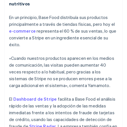
nutritivos
En un principio, Base Food distribuía sus productos
principalmente a través de tiendas físicas, pero hoy el
e-commerce
representa el 60 % de sus ventas, lo que
convierte a Stripe en un ingrediente esencial de su
éxito.
«Cuando nuestros productos aparecen en los medios
de comunicación, las visitas pueden aumentar 40
veces respecto a lo habitual, pero gracias a los
sistemas de Stripe no se producen errores pese a la
carga adicional en el sistema», comenta Yamamoto.
El
Dashboard de Stripe
facilita a Base Food el análisis
Alemania
rápido de las ventas y la adopción de las medidas
Deutsch
English
inmediatas frente a los intentos de fraude de tarjetas
Australia
de crédito, usando las capacidades de detección de
English
Austria
fraude de
Stripe Radar
. La empresa también confía en