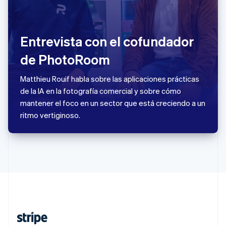
Nederlands
English
Polonia
English
Entrevista con el cofundador
Portugal
Português
English
de PhotoRoom
RAE de Hong Kong, China
English
简体中文
Reino Unido
Matthieu Rouif habla sobre las aplicaciones prácticas
English
de la IA en la fotografía comercial y sobre cómo
República Checa
mantener el foco en un sector que está creciendo a un
English
ritmo vertiginoso.
Rumania
English
Singapur
English
简体中文
Suecia
Svenska
English
Suiza
Deutsch
Français
Italiano
English
Tailandia
ไทย
English