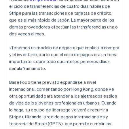
Deutsch
English
el ciclo de transferencias de cuatro días hábiles de
Bélgica
Stripe para las transacciones de tarjetas de crédito,
Nederlands
Français
Deutsch
English
que es el más rápido de Japón. La mayor parte de los
Brasil
demás proveedores efectúan las transferencias una o
Português
English
Bulgaria
dos veces al mes.
English
Canadá
«Tenemos un modelo de negocio que implica la compra
English
Français
y el inventario, por lo que el ciclo de pagos era un tema
China continental
importante, sobre todo durante los primeros días»,
简体中文
English
Chipre
señala Yamamoto.
English
Croacia
Base Food tiene previsto expandirse a nivel
English
Italiano
internacional, comenzando por Hong Kong, donde ve
Dinamarca
otra oportunidad para atender a los ajetreados estilos
English
Emiratos Árabes Unidos
de vida de los jóvenes profesionales urbanos. Cuando
English
lo haga, su equipo de liderazgo volverá a recurrir a
Eslovaquia
Stripe utilizando la red de pagos internacionales y
English
tesorería de Stripe (GPTN), que permite cumplir las
Eslovenia