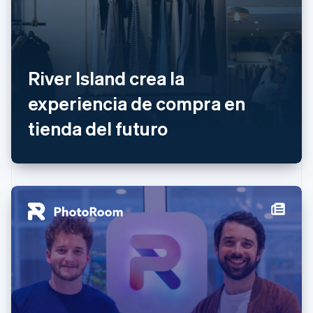
Italiano
English
Japón
日本語
English
Letonia
English
River Island crea la
Liechtenstein
Deutsch
English
experiencia de compra en
Lituania
tienda del futuro
English
Luxemburgo
Français
Deutsch
English
Malasia
English
简体中文
Malta
English
México
Español
English
Noruega
English
Nueva Zelandia
English
Países Bajos