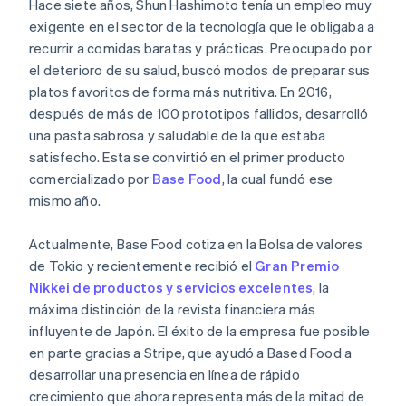
Hace siete años, Shun Hashimoto tenía un empleo muy
Radar
exigente en el sector de la tecnología que le obligaba a
Prevención de fraude
recurrir a comidas baratas y prácticas. Preocupado por
Ecosistema
Atlas
el deterioro de su salud, buscó modos de preparar sus
Constitución de una startup
platos favoritos de forma más nutritiva. En 2016,
Socios
Climate
después de más de 100 prototipos fallidos, desarrolló
Stripe App Marketplace
Eliminación de dióxido de carbono
una pasta sabrosa y saludable de la que estaba
satisfecho. Esta se convirtió en el primer producto
Identity
Verificación de identidad en línea
comercializado por
Base Food
, la cual fundó ese
mismo año.
Actualmente, Base Food cotiza en la Bolsa de valores
de Tokio y recientemente recibió el
Gran Premio
Sesiones de Stripe 2026
Nikkei de productos y servicios excelentes
, la
Descubre cómo Stripe construye la infraestructura económi
máxima distinción de la revista financiera más
Mirar ahora
influyente de Japón. El éxito de la empresa fue posible
en parte gracias a Stripe, que ayudó a Based Food a
desarrollar una presencia en línea de rápido
crecimiento que ahora representa más de la mitad de