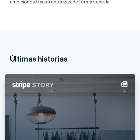
ambiciones transfronterizas de forma sencilla.
English
Italiano
España
Español
English
Estados Unidos
English
Español
简体中文
Estonia
English
Finlandia
English
Svenska
Últimas historias
Francia
Français
English
Gibraltar
English
Grecia
English
Hungría
English
India
English
Irlanda
English
Italia