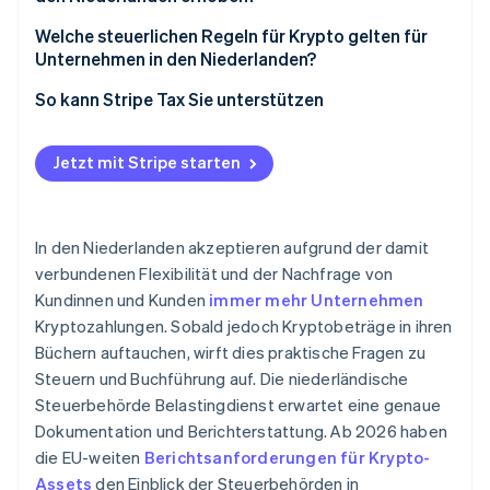
Rechnungen in Euro ausstellen
Ausnahmen für den reinen Kryptohandel
Welche steuerlichen Regeln für Krypto gelten für
Krypto in Ihrer Bilanz nachhalten
Unternehmen in den Niederlanden?
Gewinne oder Verluste beim Verkauf realisieren
DAC8
So kann Stripe Tax Sie unterstützen
Gründliche Dokumentation führen
MiCA
Jetzt mit Stripe starten
Buchhaltungsregeln
In den Niederlanden akzeptieren aufgrund der damit
verbundenen Flexibilität und der Nachfrage von
Kundinnen und Kunden
immer mehr Unternehmen
Kryptozahlungen. Sobald jedoch Kryptobeträge in ihren
Büchern auftauchen, wirft dies praktische Fragen zu
Steuern und Buchführung auf. Die niederländische
Steuerbehörde Belastingdienst erwartet eine genaue
Dokumentation und Berichterstattung. Ab 2026 haben
die EU-weiten
Berichtsanforderungen für Krypto-
Assets
den Einblick der Steuerbehörden in