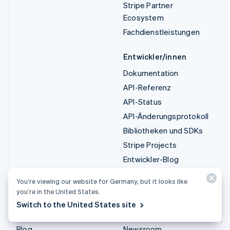
Stripe Partner
Ecosystem
Fachdienstleistungen
Entwickler/innen
Dokumentation
API-Referenz
API-Status
API-Änderungsprotokoll
Bibliotheken und SDKs
Stripe Projects
Entwickler-Blog
You’re viewing our website for Germany, but it looks like
Ressourcen
Unternehmen
you’re in the United States.
Leitfäden
Produkt-Roadmap
Switch to the United States site
Kundenstories
Karriere
Blog
Newsroom