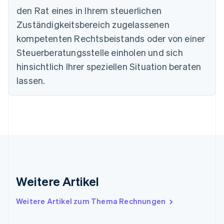
Português
English
den Rat eines in Ihrem steuerlichen
Bulgarien
Zuständigkeitsbereich zugelassenen
English
Dänemark
kompetenten Rechtsbeistands oder von einer
English
Steuerberatungsstelle einholen und sich
Deutschland
Deutsch
English
hinsichtlich Ihrer speziellen Situation beraten
Estland
lassen.
English
Festlandchina
简体中文
English
Finnland
English
Svenska
Frankreich
Français
English
Gibraltar
English
Griechenland
Weitere Artikel
English
Indien
Weitere Artikel zum Thema Rechnungen
English
Irland