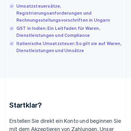
English
Umsatzsteuersätze,
Italien
Registrierungsanforderungen und
Italiano
English
Japan
Rechnungsstellungsvorschriften in Ungarn
日本語
English
GST in Indien: Ein Leitfaden für Waren,
Kanada
Dienstleistungen und Compliance
English
Français
Kroatien
Italienische Umsatzsteuer: So gilt sie auf Waren,
English
Italiano
Dienstleistungen und Umsätze
Lettland
English
Liechtenstein
Deutsch
English
Litauen
English
Luxemburg
Français
Deutsch
English
Malaysia
Startklar?
English
简体中文
Malta
English
Erstellen Sie direkt ein Konto und beginnen Sie
Mexiko
mit dem Akzeptieren von Zahlungen. Unser