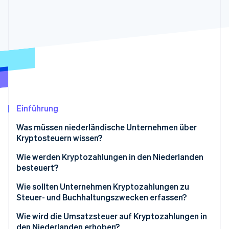
Betrugsprävention
Ecosystem
Atlas
Start-up-Gründung
Partner
Stripe App-Marktplatz
Climate
CO₂-Entnahme
Identity
Online-Identitätsprüfung
Einführung
Was müssen niederländische Unternehmen über
Stripe-Sessions 2026
Kryptosteuern wissen?
Erfahren Sie, wie Stripe Lösungen für die W
Wie werden Kryptozahlungen in den Niederlanden
Jetzt ansehen
besteuert?
BVs und andere Unternehmen
Wie sollten Unternehmen Kryptozahlungen zu
Steuer- und Buchhaltungszwecken erfassen?
Selbstständige Einzelpersonen
Umsatz in Euro aufzeichnen
Wie wird die Umsatzsteuer auf Kryptozahlungen in
den Niederlanden erhoben?