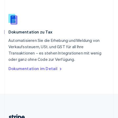
Slowenien
English
Italiano
Sonderverwaltungsregion Hongkong,
China
English
简体中文
Dokumentation zu Tax
Spanien
Español
English
Automatisieren Sie die Erhebung und Meldung von
Thailand
Verkaufssteuern, USt. und GST für all Ihre
ไทย
English
Transaktionen – es stehen Integrationen mit wenig
Tschechische Republik
oder ganz ohne Code zur Verfügung.
English
Ungarn
Dokumentation im Detail
English
Vereinigte Arabische Emirate
English
Vereinigte Staaten
English
Español
简体中文
Vereinigtes Königreich
English
Zypern
English