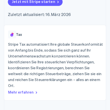
Data Pipeline
Jetzt mit Stripe starten
Geldmanagement
Marktplatz auf
Zugriff auf mehr als
Datensynchronisierung
Produkt-Roadmap
Plattformen
Grundlagen der
125
Stripe Sessions
SaaS
Abonnementverwaltung
Zuletzt aktualisiert: 16. März 2026
Terminal
Karriere
Zahlungen vor Ort
Newsroom
So setzen Sie
Authorization
Stripe Press
nutzungsbasierte
Boost
Abrechnung um
Nach Branche
Optimierung der
Tax
Stablecoin-gestützte
Autorisierungsraten
Karten ausgeben: So
Link
KI-Unternehmen
Kontakt
geht´s
Stripe Tax automatisiert Ihre globale Steuerkonformität
Beschleunigter
Creator Economy
Bereitstellung und
von Anfang bis Ende, sodass Sie sich ganz auf Ihr
Bezahlvorgang
Gaming
Verwaltung von
Sales-Team
Unternehmenswachstum konzentrieren können.
Financial
Bewirtung, Reisen und
Diensten mit Agenten
kontaktieren
Connections
Freizeit
Identifizieren Sie Ihre steuerlichen Verpflichtungen,
Partner werden
Verbundene
Versicherungen
koordinieren Sie Registrierungen, berechnen Sie
Medien und
Finanzdaten
weltweit die richtigen Steuerbeträge, ziehen Sie sie ein
Unterhaltung
Ressourcen
Gemeinnützige
und reichen Sie Steuererklärungen ein – alles an einem
Organisationen
Ort.
Fachdienstleistungen
App-Integrationen
Mehr
Öffentlicher Sektor
Code-Beispiele
Mehr erfahren
Product roadmap
Einzelhandel
Entwickler-Blog
Ausblick
API-Status
Radar