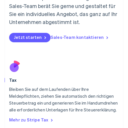
Español
English
Sales-Team berät Sie gerne und gestaltet für
Neuseeland
Sie ein individuelles Angebot, das ganz auf Ihr
English
Niederlande
Unternehmen abgestimmt ist.
Nederlands
English
Norwegen
English
Jetzt starten
Sales-Team kontaktieren
Österreich
Deutsch
English
Polen
English
Portugal
Português
English
Rumänien
Tax
English
Schweden
Bleiben Sie auf dem Laufenden über Ihre
Svenska
English
Meldepflichten, ziehen Sie automatisch den richtigen
Schweiz
Steuerbetrag ein und generieren Sie im Handumdrehen
Deutsch
Français
Italiano
English
alle erforderlichen Unterlagen für Ihre Steuererklärung.
Singapur
English
简体中文
Mehr zu Stripe Tax
Slowakei
English