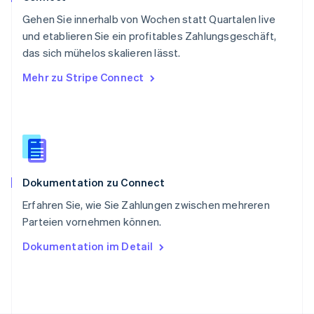
Deutsch
Français
Italiano
English
Gehen Sie innerhalb von Wochen statt Quartalen live
Singapur
English
简体中文
und etablieren Sie ein profitables Zahlungsgeschäft,
Slowakei
das sich mühelos skalieren lässt.
English
Mehr zu Stripe Connect
Slowenien
English
Italiano
Sonderverwaltungsregion Hongkong,
China
English
简体中文
Spanien
Español
English
Dokumentation zu Connect
Thailand
ไทย
English
Erfahren Sie, wie Sie Zahlungen zwischen mehreren
Tschechische Republik
Parteien vornehmen können.
English
Ungarn
Dokumentation im Detail
English
Vereinigte Arabische Emirate
English
Vereinigte Staaten
English
Español
简体中文