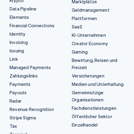
Krypto
Marktplätze
Data Pipeline
Geldmanagement
Elements
Plattformen
Financial Connections
SaaS
Identity
KI-Unternehmen
Invoicing
Creator Economy
Issuing
Gaming
Link
Bewirtung, Reisen und
Managed Payments
Freizeit
Zahlungslinks
Versicherungen
Payments
Medien und Unterhaltung
Payouts
Gemeinnützige
Organisationen
Radar
Fachdienstleistungen
Revenue Recognition
Öffentlicher Sektor
Stripe Sigma
Einzelhandel
Tax