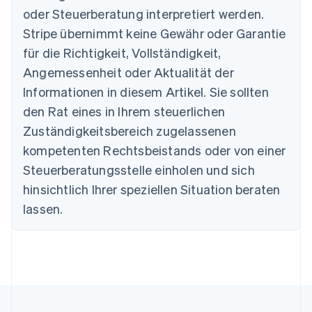
oder Steuerberatung interpretiert werden.
English
Belgien
Stripe übernimmt keine Gewähr oder Garantie
Nederlands
Français
Deutsch
English
für die Richtigkeit, Vollständigkeit,
Brasilien
Português
English
Angemessenheit oder Aktualität der
Bulgarien
Informationen in diesem Artikel. Sie sollten
English
Dänemark
den Rat eines in Ihrem steuerlichen
English
Zuständigkeitsbereich zugelassenen
Deutschland
kompetenten Rechtsbeistands oder von einer
Deutsch
English
Estland
Steuerberatungsstelle einholen und sich
English
hinsichtlich Ihrer speziellen Situation beraten
Festlandchina
lassen.
简体中文
English
Finnland
English
Svenska
Frankreich
Français
English
Gibraltar
English
Griechenland