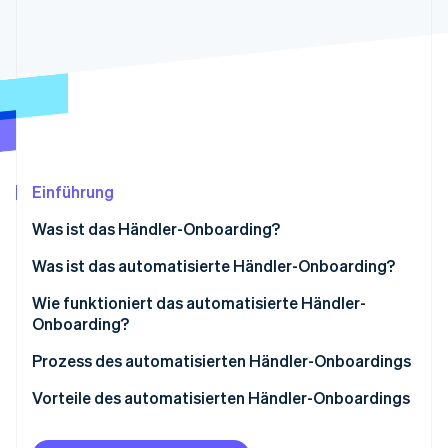
Betrugsprävention
Ecosystem
Atlas
Start-up-Gründung
Partner
Stripe App-Marktplatz
Climate
CO₂-Entnahme
Identity
Online-Identitätsprüfung
Einführung
Was ist das Händler-Onboarding?
Was ist das automatisierte Händler-Onboarding?
Stripe-Sessions 2026
Erfahren Sie, wie Stripe Lösungen für die W
Wie funktioniert das automatisierte Händler-
Jetzt ansehen
Onboarding?
Prozess des automatisierten Händler-Onboardings
Vorteile des automatisierten Händler-Onboardings