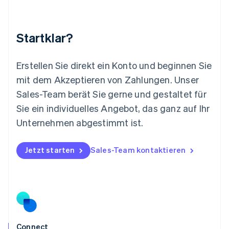
English
简体中文
Malta
English
Startklar?
Mexiko
Español
English
Neuseeland
Erstellen Sie direkt ein Konto und beginnen Sie
English
mit dem Akzeptieren von Zahlungen. Unser
Niederlande
Nederlands
English
Sales-Team berät Sie gerne und gestaltet für
Norwegen
Sie ein individuelles Angebot, das ganz auf Ihr
English
Österreich
Unternehmen abgestimmt ist.
Deutsch
English
Polen
Jetzt starten
Sales-Team kontaktieren
English
Portugal
Português
English
Rumänien
English
Schweden
Svenska
English
Schweiz
Connect