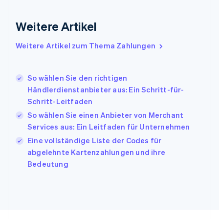
English
Indien
Weitere Artikel
English
Irland
Weitere Artikel zum Thema Zahlungen
English
Italien
Italiano
English
Japan
So wählen Sie den richtigen
日本語
English
Händlerdienstanbieter aus: Ein Schritt-für-
Kanada
Schritt-Leitfaden
English
Français
So wählen Sie einen Anbieter von Merchant
Kroatien
English
Italiano
Services aus: Ein Leitfaden für Unternehmen
Lettland
Eine vollständige Liste der Codes für
English
abgelehnte Kartenzahlungen und ihre
Liechtenstein
Bedeutung
Deutsch
English
Litauen
English
Luxemburg
Français
Deutsch
English
Malaysia