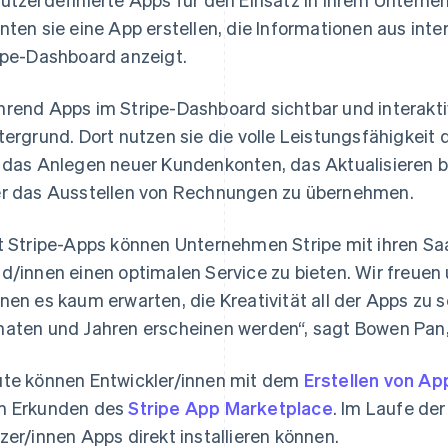
nten sie eine App erstellen, die Informationen aus i
ipe-Dashboard anzeigt.
rend Apps im Stripe-Dashboard sichtbar und interaktiv
tergrund. Dort nutzen sie die volle Leistungsfähigkeit
 das Anlegen neuer Kundenkonten, das Aktualisieren
r das Ausstellen von Rechnungen zu übernehmen.
t Stripe-Apps können Unternehmen Stripe mit ihren Sa
Indien
Mexiko
English
Español
English
d/innen einen optimalen Service zu bieten. Wir freuen 
Irland
Neuseeland
nen es kaum erwarten, die Kreativität all der Apps zu
English
English
Italien
Niederlande
aten und Jahren erscheinen werden“, sagt Bowen Pan, 
Italiano
English
Nederlands
English
Japan
Norwegen
te können Entwickler/innen mit dem
Erstellen von Ap
日本語
English
English
Kanada
Österreich
 Erkunden des
Stripe App Marketplace
. Im Laufe d
English
Français
Deutsch
English
zer/innen Apps direkt installieren können.
Kroatien
Polen