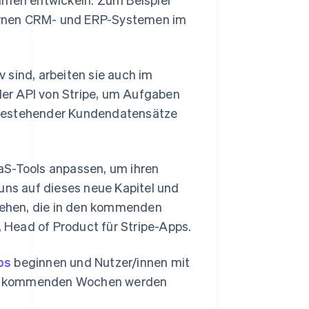
nternen CRM- und ERP-Systemen im
 sind, arbeiten sie auch im
 der API von Stripe, um Aufgaben
 bestehender Kundendatensätze
aS-Tools anpassen, um ihren
Slowenien
English
Italiano
uns auf dieses neue Kapitel und
Sonderverwaltungsregion
 sehen, die in den kommenden
Hongkong, China
Head of Product für Stripe-Apps.
English
简体中文
Spanien
Español
English
ps
beginnen und Nutzer/innen mit
Thailand
er kommenden Wochen werden
ไทย
English
Tschechische Republik
English