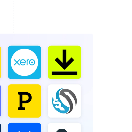
Stripe-Sessions 2026
Erfahren Sie, wie Stripe
Lösungen für die
Wirtschaftsinfrastruktur
für KI aufbaut.
Jetzt ansehen