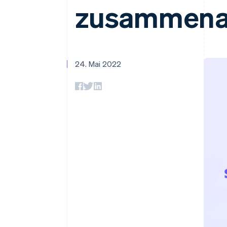
Optimierung der
Datensynchronisier
zusammena
Autorisierungsraten
Link
Beschleunigter Bezahlvorgang
Financial Connections
Verbundene Finanzdaten
24. Mai 2022