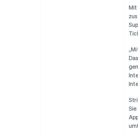
Mit
zus
Sup
Tic
„Mi
Das
gen
Int
Int
Str
Sie
App
umf