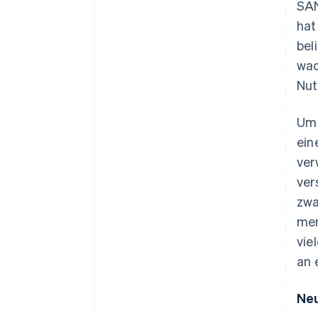
SA
hat
bel
wac
Nut
Um 
ein
ver
ver
zwa
men
vie
an 
Neu