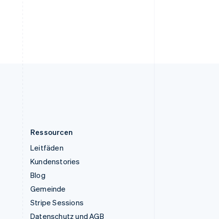
Ungarn
English
Vereinigte Arabische Emirate
English
Vereinigte Staaten
English
Español
简体中文
Vereinigtes Königreich
English
Zypern
English
Ressourcen
Leitfäden
Kundenstories
Blog
Gemeinde
Stripe Sessions
Datenschutz und AGB