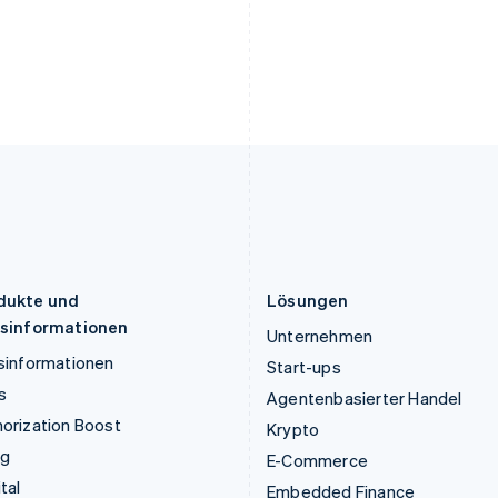
English
Italiano
English
Lettland
Portugal
English
Português
English
Liechtenstein
Rumänien
Deutsch
English
English
Litauen
Schweden
English
Svenska
English
Luxemburg
Schweiz
Français
Deutsch
English
Deutsch
Français
Italiano
English
Malaysia
Singapur
English
简体中文
English
简体中文
Malta
Slowakei
English
English
dukte und
Lösungen
isinformationen
Unternehmen
sinformationen
Start-ups
s
Agentenbasierter Handel
orization Boost
Krypto
ng
E-Commerce
tal
Embedded Finance