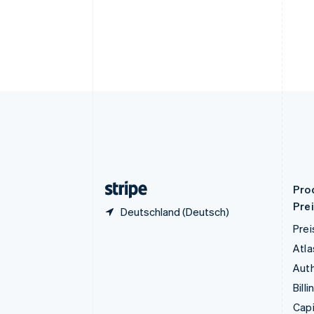
Deutsch
English
Estland
English
Festlandchina
简体中文
English
Finnland
English
Svenska
Frankreich
Français
English
Gibraltar
English
Griechenland
English
Pro
Pre
Deutschland (Deutsch)
Prei
Atla
Auth
Billi
Capi