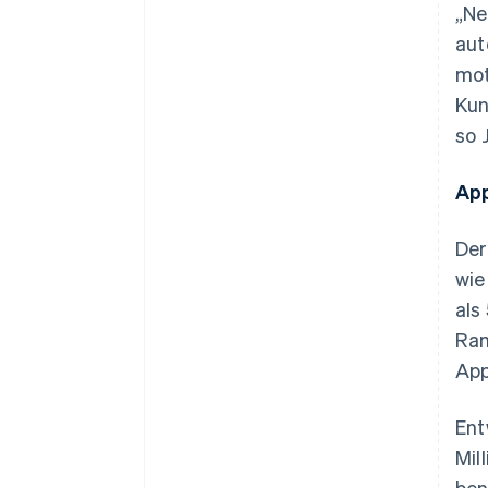
„Ne
aut
mot
Kun
so 
App
Der
wie
als
Ram
App
Ent
Mil
ben