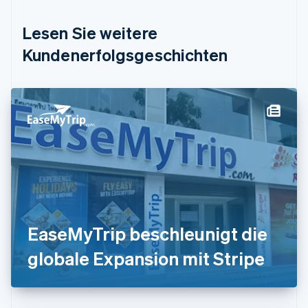
English
Deutschland
Lesen Sie weitere
Deutsch
English
Estland
Kundenerfolgsgeschichten
English
Festlandchina
简体中文
English
Finnland
English
Svenska
Frankreich
Français
English
Gibraltar
English
Griechenland
English
Indien
EaseMyTrip beschleunigt die
English
Irland
globale Expansion mit Stripe
English
Italien
Italiano
English
Japan