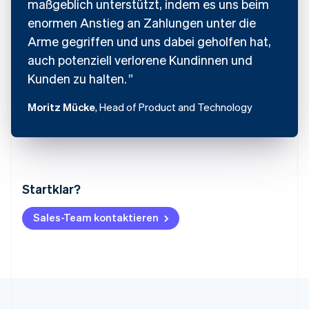
maßgeblich unterstützt, indem es uns beim
enormen Anstieg an Zahlungen unter die
Arme gegriffen und uns dabei geholfen hat,
auch potenziell verlorene Kundinnen und
Kunden zu halten.
Moritz Mücke
, Head of Product and Technology
Startklar?
Australien
English
Belgien
Sales-Team kontaktieren
Nederlands
Français
Deutsch
English
Brasilien
Português
English
Bulgarien
English
Dänemark