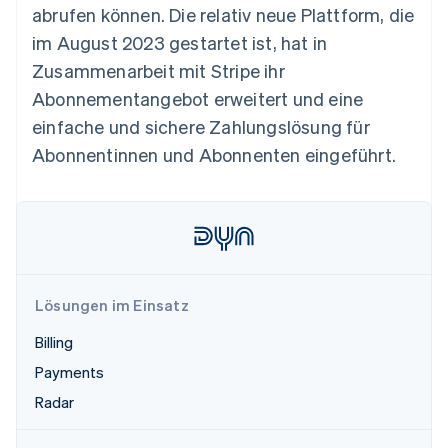
Betrugsprävention
abrufen können. Die relativ neue Plattform, die
Ecosystem
Atlas
im August 2023 gestartet ist, hat in
Start-up-Gründung
Partner
Zusammenarbeit mit Stripe ihr
Stripe App-Marktplatz
Climate
Abonnementangebot erweitert und eine
CO₂-Entnahme
einfache und sichere Zahlungslösung für
Identity
Abonnentinnen und Abonnenten eingeführt.
Online-Identitätsprüfung
Stripe-Sessions 2026
Erfahren Sie, wie Stripe Lösungen für die W
Lösungen im Einsatz
Jetzt ansehen
Billing
Payments
Radar