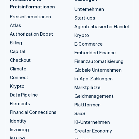
Preisinformationen
Unternehmen
Preisinformationen
Start-ups
Atlas
Agentenbasierter Handel
Authorization Boost
Krypto
Billing
E-Commerce
Capital
Embedded Finance
Checkout
Finanzautomatisierung
Climate
Globale Unternehmen
Connect
In-App-Zahlungen
Krypto
Marktplätze
Data Pipeline
Geldmanagement
Elements
Plattformen
Financial Connections
SaaS
Identity
KI-Unternehmen
Invoicing
Creator Economy
Issuing