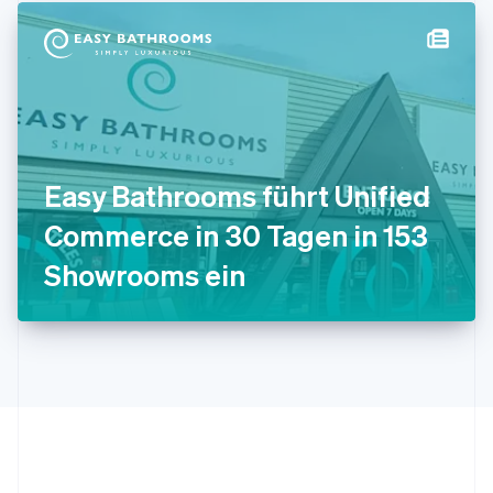
日本語
English
Kanada
English
Français
Kroatien
English
Italiano
Lettland
English
Liechtenstein
Deutsch
English
Easy Bathrooms führt Unified
Litauen
Commerce in 30 Tagen in 153
English
Luxemburg
Showrooms ein
Français
Deutsch
English
Malaysia
English
简体中文
Malta
English
Mexiko
Español
English
Neuseeland
English
Niederlande