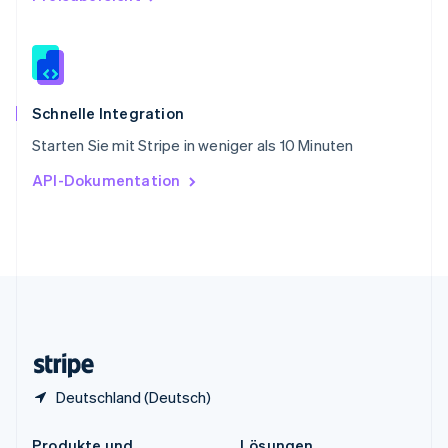
China
English
简体中文
Spanien
Español
English
Thailand
ไทย
English
Schnelle Integration
Tschechische Republik
Starten Sie mit Stripe in weniger als 10 Minuten
English
Ungarn
API-Dokumentation
English
Vereinigte Arabische Emirate
English
Vereinigte Staaten
English
Español
简体中文
Vereinigtes Königreich
English
Zypern
English
Deutschland (Deutsch)
Produkte und
Lösungen