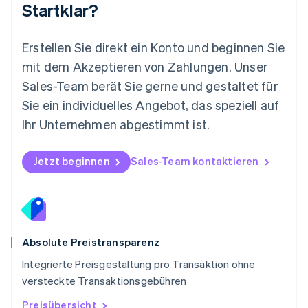
Nederlands
English
Startklar?
Norwegen
English
Österreich
Erstellen Sie direkt ein Konto und beginnen Sie
Deutsch
English
mit dem Akzeptieren von Zahlungen. Unser
Polen
Sales-Team berät Sie gerne und gestaltet für
English
Portugal
Sie ein individuelles Angebot, das speziell auf
Português
English
Ihr Unternehmen abgestimmt ist.
Rumänien
English
Schweden
Jetzt beginnen
Sales-Team kontaktieren
Svenska
English
Schweiz
Deutsch
Français
Italiano
English
Singapur
English
简体中文
Slowakei
Absolute Preistransparenz
English
Integrierte Preisgestaltung pro Transaktion ohne
Slowenien
versteckte Transaktionsgebühren
English
Italiano
Sonderverwaltungsregion Hongkong,
Preisübersicht