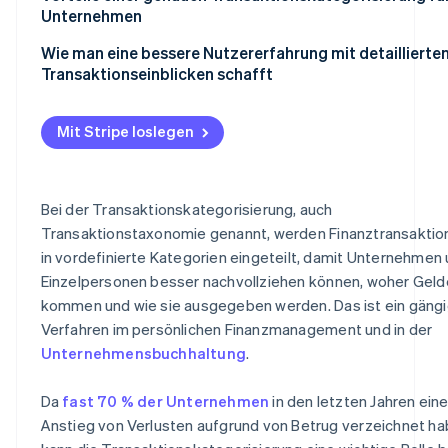
Unternehmen
Kategorisierung implementieren
Finanzielle Transparenz
Wie man eine bessere Nutzererfahrung mit detaillierte
Kategorisierte Daten analysieren
Transaktionseinblicken schafft
Buchhaltung und Berichterstattung
Strategische Entscheidungen
Mit Stripe loslegen
Kundeneinblicke
Betrugserkennung und -prävention
Bei der Transaktionskategorisierung, auch
Transaktionstaxonomie genannt, werden Finanztransaktio
in vordefinierte Kategorien eingeteilt, damit Unternehmen
Einzelpersonen besser nachvollziehen können, woher Geld
kommen und wie sie ausgegeben werden. Das ist ein gäng
Verfahren im persönlichen Finanzmanagement und in der
Unternehmensbuchhaltung
.
Da
fast 70 % der Unternehmen
in den letzten Jahren ein
Anstieg von Verlusten aufgrund von Betrug verzeichnet ha