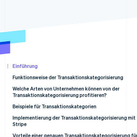
Betrugsprävention
Ecosystem
Atlas
Start-up-Gründung
Partner
Stripe App-Marktplatz
Climate
CO₂-Entnahme
Identity
Online-Identitätsprüfung
Einführung
Funktionsweise der Transaktionskategorisierung
Stripe-Sessions 2026
Erfahren Sie, wie Stripe Lösungen für die Wir
Welche Arten von Unternehmen können von der
Jetzt ansehen
Transaktionskategorisierung profitieren?
Beispiele für Transaktionskategorien
Kategorien für persönliche Finanzen
Implementierung der Transaktionskategorisierung mit
Stripe
Kategorien für Unternehmensfinanzen
Kategorien definieren
Vorteile einer genauen Transaktionskategorisierung fü