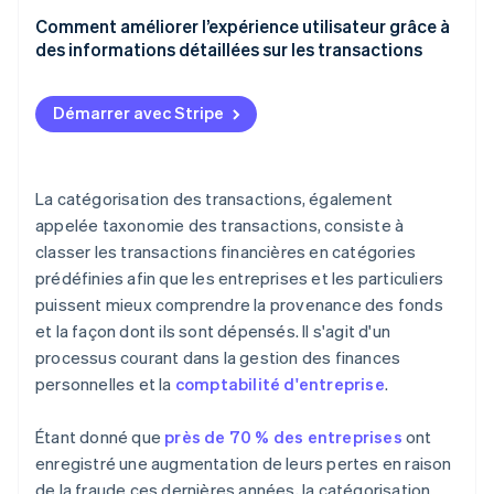
Mise en œuvre de la catégorisation
Visibilité financière
Comment améliorer l’expérience utilisateur grâce à
Analyse des données catégorisées
des informations détaillées sur les transactions
Comptabilité et reporting
Décisions stratégiques
Démarrer avec Stripe
Connaissance des clients
Détection et prévention de la fraude
La catégorisation des transactions, également
appelée taxonomie des transactions, consiste à
classer les transactions financières en catégories
prédéfinies afin que les entreprises et les particuliers
puissent mieux comprendre la provenance des fonds
et la façon dont ils sont dépensés. Il s'agit d'un
processus courant dans la gestion des finances
personnelles et la
comptabilité d'entreprise
.
Étant donné que
près de 70 % des entreprises
ont
enregistré une augmentation de leurs pertes en raison
de la fraude ces dernières années, la catégorisation