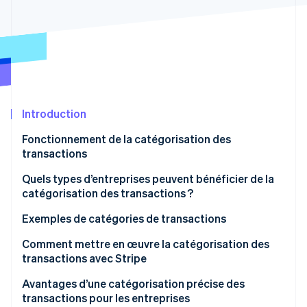
Découvrez les prochaines évolutions
Commerce en ligne
Radar
Prévention de la fraude
Écosystème
Atlas
Constitution de start-up
Partenaires
Climate
Stripe App Marketplace
Élimination du carbone
Introduction
Identity
Fonctionnement de la catégorisation des
Vérification de l'identité
transactions
Quels types d’entreprises peuvent bénéficier de la
catégorisation des transactions ?
Exemples de catégories de transactions
Stripe Sessions 2026
Découvrez comment Stripe construit l’infrastructure écono
Catégories de finances personnelles
Comment mettre en œuvre la catégorisation des
Regarder la vidéo
transactions avec Stripe
Catégories de finances d’entreprise
Définir vos catégories
Avantages d’une catégorisation précise des
transactions pour les entreprises