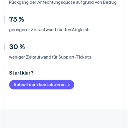
Rückgang der Anfechtungsquote aufgrund von Betrug
75 %
geringerer Zeitaufwand für den Abgleich
30 %
weniger Zeitaufwand für Support-Tickets
Startklar?
Australien
English
Belgien
Sales-Team kontaktieren
Nederlands
Français
Deutsch
English
Brasilien
Português
English
Bulgarien
English
Dänemark
English