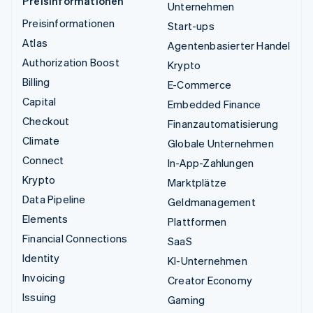
Preisinformationen
Unternehmen
Preisinformationen
Start-ups
Atlas
Agentenbasierter Handel
Authorization Boost
Krypto
Billing
E-Commerce
Capital
Embedded Finance
Checkout
Finanzautomatisierung
Climate
Globale Unternehmen
Connect
In-App-Zahlungen
Krypto
Marktplätze
Data Pipeline
Geldmanagement
Elements
Plattformen
Financial Connections
SaaS
Identity
KI-Unternehmen
Invoicing
Creator Economy
Issuing
Gaming