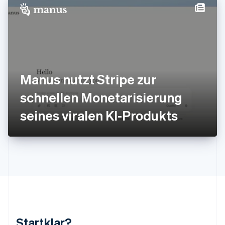
Kanada
English
Français
Kroatien
English
Italiano
Lettland
English
Liechtenstein
Deutsch
English
Manus nutzt Stripe zur
Litauen
schnellen Monetarisierung
English
Luxemburg
seines viralen KI-Produkts
Français
Deutsch
English
Malaysia
English
简体中文
Malta
English
Mexiko
Español
English
Neuseeland
English
Niederlande
Nederlands
English
Startklar?