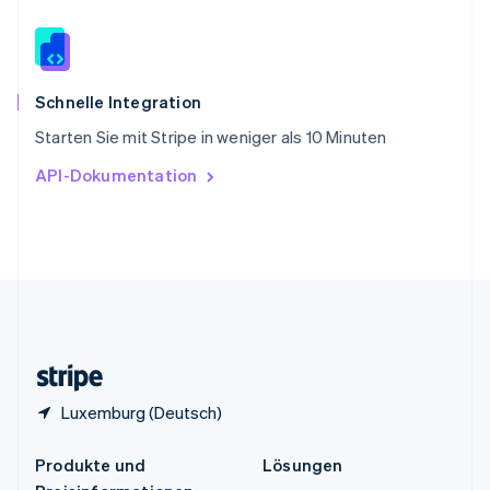
English
简体中文
Spanien
Español
English
Thailand
ไทย
English
Schnelle Integration
Tschechische Republik
Starten Sie mit Stripe in weniger als 10 Minuten
English
Ungarn
API-Dokumentation
English
Vereinigte Arabische Emirate
English
Vereinigte Staaten
English
Español
简体中文
Vereinigtes Königreich
English
Zypern
English
Luxemburg (Deutsch)
Produkte und
Lösungen