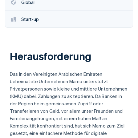
Betrugsprävention
Global
Ecosystem
Atlas
Start-up-Gründung
Partner
Start-up
Stripe App-Marktplatz
Climate
CO₂-Entnahme
Identity
Online-Identitätsprüfung
Herausforderung
Das in den Vereinigten Arabischen Emiraten
beheimatete Unternehmen Mamo unterstützt
Stripe-Sessions 2026
Privatpersonen sowie kleine und mittlere Unternehmen
Erfahren Sie, wie Stripe Lösungen für die Wirts
Jetzt ansehen
(KMU) dabei, Zahlungen zu akzeptieren. Da Banken in
der Region beim gemeinsamen Zugriff oder
Transferieren von Geld, vor allem unter Freunden und
Familienangehörigen, mit einem hohen Maß an
Komplexität konfrontiert sind, hat sich Mamo zum Ziel
gesetzt, eine einfachere Methode für digitale