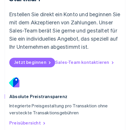
Norwegen
English
Österreich
Erstellen Sie direkt ein Konto und beginnen Sie
Deutsch
English
mit dem Akzeptieren von Zahlungen. Unser
Polen
Sales-Team berät Sie gerne und gestaltet für
English
Portugal
Sie ein individuelles Angebot, das speziell auf
Português
English
Ihr Unternehmen abgestimmt ist.
Rumänien
English
Schweden
Jetzt beginnen
Sales-Team kontaktieren
Svenska
English
Schweiz
Deutsch
Français
Italiano
English
Singapur
English
简体中文
Slowakei
Absolute Preistransparenz
English
Integrierte Preisgestaltung pro Transaktion ohne
Slowenien
versteckte Transaktionsgebühren
English
Italiano
Sonderverwaltungsregion Hongkong,
Preisübersicht
China