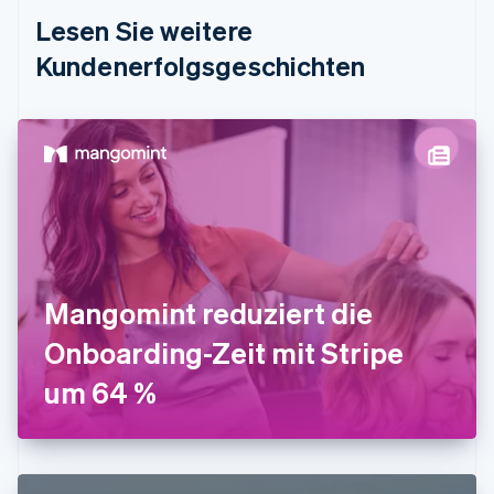
Deutschland
Lesen Sie weitere
Deutsch
English
Estland
Kundenerfolgsgeschichten
English
Festlandchina
简体中文
English
Finnland
English
Svenska
Frankreich
Français
English
Gibraltar
English
Griechenland
English
Mangomint reduziert die
Indien
Onboarding-Zeit mit Stripe
English
Irland
um 64 %
English
Italien
Italiano
English
Japan
日本語
English