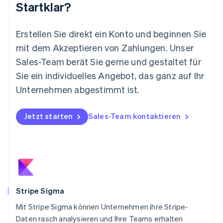
Startklar?
Mexiko
Español
English
Neuseeland
Erstellen Sie direkt ein Konto und beginnen Sie
English
mit dem Akzeptieren von Zahlungen. Unser
Niederlande
Nederlands
English
Sales-Team berät Sie gerne und gestaltet für
Norwegen
Sie ein individuelles Angebot, das ganz auf Ihr
English
Österreich
Unternehmen abgestimmt ist.
Deutsch
English
Polen
Jetzt starten
Sales-Team kontaktieren
English
Portugal
Português
English
Rumänien
English
Schweden
Svenska
English
Schweiz
Stripe Sigma
Deutsch
Français
Italiano
English
Mit Stripe Sigma können Unternehmen ihre Stripe-
Singapur
English
简体中文
Daten rasch analysieren und Ihre Teams erhalten