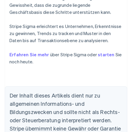
Gewissheit, dass die zugrunde liegende
Geschäftsbasis diese Schritte unterstützen kann.
Stripe Sigma erleichtert es Unternehmen, Erkenntnisse
zu gewinnen, Trends zu tracken und Muster in den
Daten bis auf Transaktionsebene zu analysieren.
Erfahren Sie mehr
über Stripe Sigma oder
starten
Sie
noch heute.
Der Inhalt dieses Artikels dient nur zu
allgemeinen Informations- und
Bildungszwecken und sollte nicht als Rechts-
Australien
oder Steuerberatung interpretiert werden.
English
Belgien
Stripe übernimmt keine Gewähr oder Garantie
Nederlands
Français
Deutsch
English