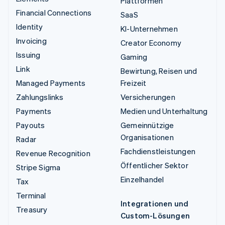
Plattformen
Financial Connections
SaaS
Identity
KI-Unternehmen
Invoicing
Creator Economy
Issuing
Gaming
Link
Bewirtung, Reisen und
Managed Payments
Freizeit
Zahlungslinks
Versicherungen
Payments
Medien und Unterhaltung
Payouts
Gemeinnützige
Organisationen
Radar
Fachdienstleistungen
Revenue Recognition
Öffentlicher Sektor
Stripe Sigma
Einzelhandel
Tax
Terminal
Integrationen und
Treasury
Custom-Lösungen