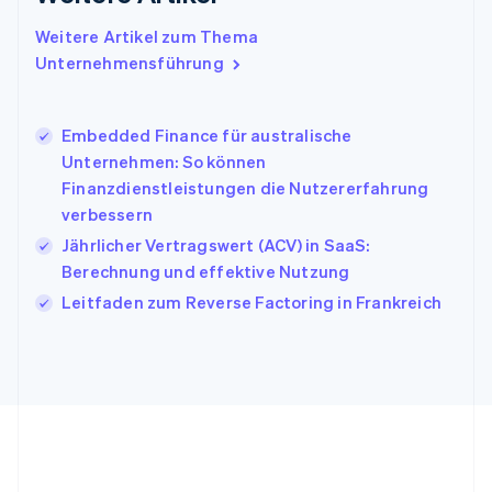
Irland
Weitere Artikel zum Thema
English
Italien
Unternehmensführung
Italiano
English
Japan
日本語
English
Embedded Finance für australische
Kanada
Unternehmen: So können
English
Français
Finanzdienstleistungen die Nutzererfahrung
Kroatien
verbessern
English
Italiano
Lettland
Jährlicher Vertragswert (ACV) in SaaS:
English
Berechnung und effektive Nutzung
Liechtenstein
Leitfaden zum Reverse Factoring in Frankreich
Deutsch
English
Litauen
English
Luxemburg
Français
Deutsch
English
Malaysia
English
简体中文
Malta
English