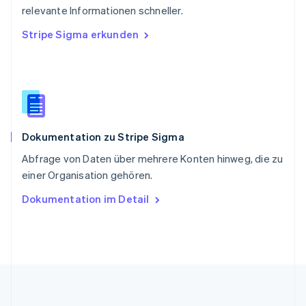
Slowakei
relevante Informationen schneller.
English
Stripe Sigma erkunden
Slowenien
English
Italiano
Sonderverwaltungsregion Hongkong,
China
English
简体中文
Spanien
Español
English
Dokumentation zu Stripe Sigma
Thailand
ไทย
English
Abfrage von Daten über mehrere Konten hinweg, die zu
Tschechische Republik
einer Organisation gehören.
English
Ungarn
Dokumentation im Detail
English
Vereinigte Arabische Emirate
English
Vereinigte Staaten
English
Español
简体中文
Vereinigtes Königreich
English
Zypern