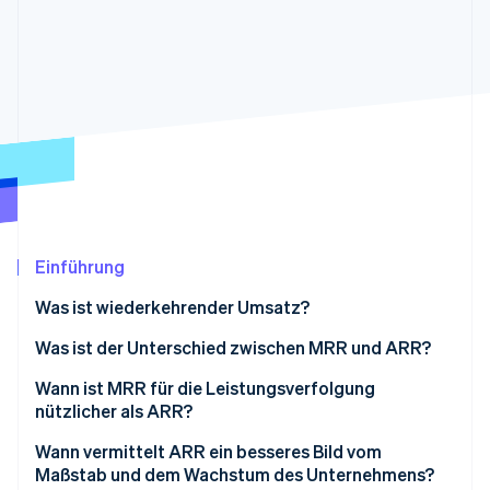
Betrugsprävention
Ecosystem
Atlas
Start-up-Gründung
Partner
Stripe App-Marktplatz
Climate
CO₂-Entnahme
Stripe-Sessions 2026
Erfahren Sie, wie Stripe Lösungen für die Wirtschaft
Einführung
Jetzt ansehen
Was ist wiederkehrender Umsatz?
Was ist der Unterschied zwischen MRR und ARR?
Wann ist MRR für die Leistungsverfolgung
nützlicher als ARR?
Wann vermittelt ARR ein besseres Bild vom
Maßstab und dem Wachstum des Unternehmens?