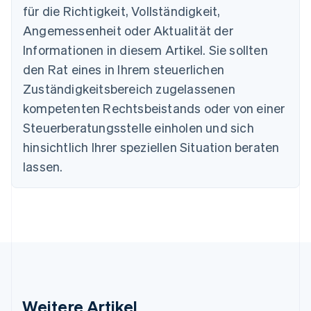
für die Richtigkeit, Vollständigkeit,
Brasilien
Português
English
Angemessenheit oder Aktualität der
Bulgarien
Informationen in diesem Artikel. Sie sollten
English
Dänemark
den Rat eines in Ihrem steuerlichen
English
Zuständigkeitsbereich zugelassenen
Deutschland
kompetenten Rechtsbeistands oder von einer
Deutsch
English
Estland
Steuerberatungsstelle einholen und sich
English
hinsichtlich Ihrer speziellen Situation beraten
Festlandchina
lassen.
简体中文
English
Finnland
English
Svenska
Frankreich
Français
English
Gibraltar
English
Griechenland
English
Indien
Weitere Artikel
English