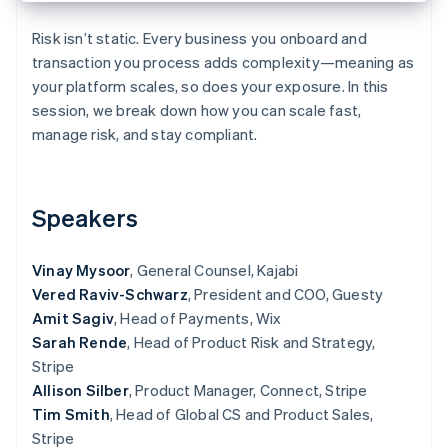
Betrugsprävention
Ecosystem
Atlas
Risk isn’t static. Every business you onboard and
Start-up-Gründung
Partner
transaction you process adds complexity—meaning as
Stripe App-Marktplatz
your platform scales, so does your exposure. In this
Climate
CO₂-Entnahme
session, we break down how you can scale fast,
manage risk, and stay compliant.
Identity
Online-Identitätsprüfung
Speakers
Stripe-Sessions 2026
Vinay Mysoor
, General Counsel, Kajabi
Erfahren Sie, wie Stripe Lösungen für die Wirtschaft
Vered Raviv-Schwarz
, President and COO, Guesty
Jetzt ansehen
Amit Sagiv
, Head of Payments, Wix
Sarah Rende
, Head of Product Risk and Strategy,
Stripe
Allison Silber
, Product Manager, Connect, Stripe
Tim Smith
, Head of Global CS and Product Sales,
Stripe