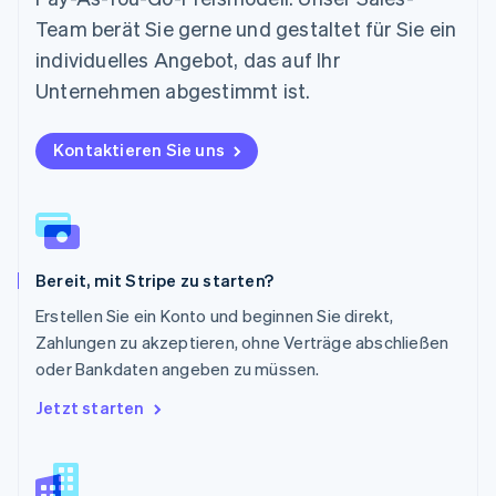
English
Team berät Sie gerne und gestaltet für Sie ein
Österreich
individuelles Angebot, das auf Ihr
Deutsch
English
Polen
Unternehmen abgestimmt ist.
English
Portugal
Kontaktieren Sie uns
Português
English
Rumänien
English
Schweden
Svenska
English
Schweiz
Bereit, mit Stripe zu starten?
Deutsch
Français
Italiano
English
Singapur
Erstellen Sie ein Konto und beginnen Sie direkt,
English
简体中文
Zahlungen zu akzeptieren, ohne Verträge abschließen
Slowakei
oder Bankdaten angeben zu müssen.
English
Slowenien
Jetzt starten
English
Italiano
Sonderverwaltungsregion Hongkong,
China