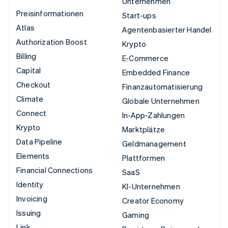
Unternehmen
Preisinformationen
Start-ups
Atlas
Agentenbasierter Handel
Authorization Boost
Krypto
Billing
E-Commerce
Capital
Embedded Finance
Checkout
Finanzautomatisierung
Climate
Globale Unternehmen
Connect
In-App-Zahlungen
Krypto
Marktplätze
Data Pipeline
Geldmanagement
Elements
Plattformen
Financial Connections
SaaS
Identity
KI-Unternehmen
Invoicing
Creator Economy
Issuing
Gaming
Link