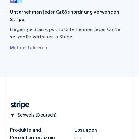
English
简体中文
Spanien
Unternehmen jeder Größenordnung verwenden
Español
English
Stripe
Thailand
ไทย
English
Ehrgeizige Start-ups und Unternehmen jeder Größe
Tschechische Republik
setzen Ihr Vertrauen in Stripe.
English
Ungarn
Mehr erfahren
English
Vereinigte Arabische Emirate
English
Vereinigte Staaten
English
Español
简体中文
Vereinigtes Königreich
English
Zypern
English
Schweiz (Deutsch)
Produkte und
Lösungen
Preisinformationen