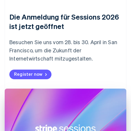
Deutsch
English
Estland
Die Anmeldung für Sessions 2026
English
Festlandchina
ist jetzt geöffnet
简体中文
English
Finnland
English
Svenska
Besuchen Sie uns vom 28. bis 30. April in San
Frankreich
Francisco, um die Zukunft der
Français
English
Gibraltar
Internetwirtschaft mitzugestalten.
English
Griechenland
Register now
English
Indien
English
Irland
English
Italien
Italiano
English
Japan
日本語
English
Kanada