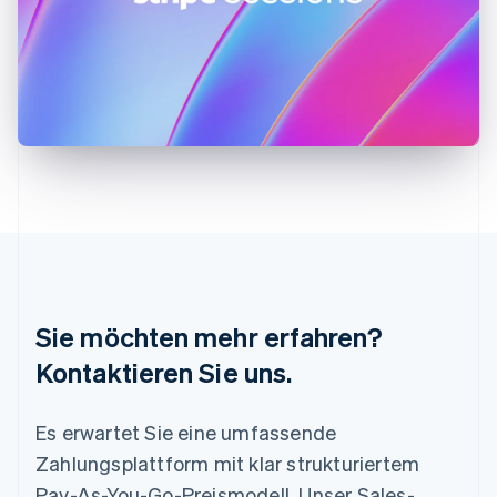
English
Français
Kroatien
English
Italiano
Lettland
English
Liechtenstein
Deutsch
English
Litauen
English
Luxemburg
Français
Deutsch
English
Malaysia
English
简体中文
Malta
Sie möchten mehr erfahren?
English
Mexiko
Kontaktieren Sie uns.
Español
English
Neuseeland
Es erwartet Sie eine umfassende
English
Niederlande
Zahlungsplattform mit klar strukturiertem
Nederlands
English
Pay-As-You-Go-Preismodell. Unser Sales-
Norwegen