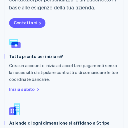
English
Nuova Zelanda
base alle esigenze della tua azienda.
English
Paesi Bassi
Contattaci
Nederlands
English
Polonia
English
Portogallo
Português
English
RAS di Hong Kong, Cina
Tutto pronto per iniziare?
English
简体中文
Regno Unito
Crea un account e inizia ad accettare pagamenti senza
English
la necessità di stipulare contratti o di comunicare le tue
Repubblica Ceca
coordinate bancarie.
English
Romania
Inizia subito
English
Singapore
English
简体中文
Slovacchia
English
Aziende di ogni dimensione si affidano a Stripe
Slovenia