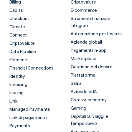
Billing
Criptovalute
Capital
E-commerce
Checkout
Strumenti finanziari
integrati
Climate
Automazione per finanza
Connect
Aziende globali
Criptovalute
Pagamenti in-app
Data Pipeline
Marketplace
Elements
Gestione del denaro
Financial Connections
Piattaforme
Identity
SaaS
Invoicing
Aziende di IA
Issuing
Creator economy
Link
Gaming
Managed Payments
Ospitalità, viaggi e
Link di pagamento
tempo libero
Payments
Assicurazione