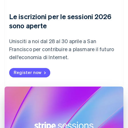
简体中文
English
Cipro
English
Le iscrizioni per le sessioni 2026
Croazia
English
Italiano
sono aperte
Danimarca
English
Emirati Arabi Uniti
Unisciti a noi dal 28 al 30 aprile a San
English
Francisco per contribuire a plasmare il futuro
Estonia
dell'economia di Internet.
English
Finlandia
English
Svenska
Register now
Francia
Français
English
Germania
Deutsch
English
Giappone
日本語
English
Gibilterra
English
Grecia