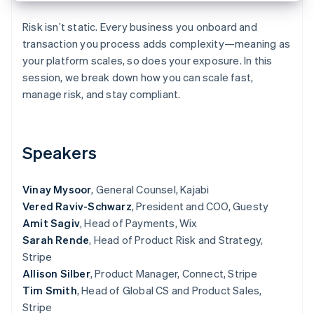
Scopri cosa ti aspetta
Risk isn’t static. Every business you onboard and
Radar
Ecosistema
transaction you process adds complexity—meaning as
Prevenzione delle frodi
your platform scales, so does your exposure. In this
Partner
Atlas
session, we break down how you can scale fast,
Stripe App Marketplace
Costituzione di start-up
manage risk, and stay compliant.
Climate
Rimozione del carbonio
Identity
Verifica online dell'identità
Speakers
Vinay Mysoor
, General Counsel, Kajabi
Vered Raviv-Schwarz
, President and COO, Guesty
Amit Sagiv
, Head of Payments, Wix
Stripe Sessions 2026
Sarah Rende
, Head of Product Risk and Strategy,
Scopri come Stripe sta costruendo l'infrastruttura economi
Guarda ora
Stripe
Allison Silber
, Product Manager, Connect, Stripe
Tim Smith
, Head of Global CS and Product Sales,
Stripe