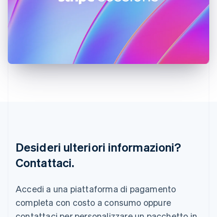
English
India
English
Irlanda
English
Italia
Italiano
English
Lettonia
English
Liechtenstein
Deutsch
English
Lituania
English
Lussemburgo
Français
Deutsch
English
Desideri ulteriori informazioni?
Malaysia
Contattaci.
English
简体中文
Malta
English
Accedi a una piattaforma di pagamento
Messico
Español
English
completa con costo a consumo oppure
Norvegia
contattaci per personalizzare un pacchetto in