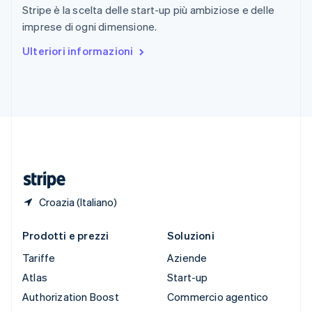
English
Italiano
Stripe è la scelta delle start-up più ambiziose e delle
Spagna
imprese di ogni dimensione.
Español
English
Stati Uniti
Ulteriori informazioni
English
Español
简体中文
Svezia
Svenska
English
Svizzera
Deutsch
Français
Italiano
English
Thailandia
ไทย
English
Ungheria
English
Croazia (Italiano)
Prodotti e prezzi
Soluzioni
Tariffe
Aziende
Atlas
Start-up
Authorization Boost
Commercio agentico