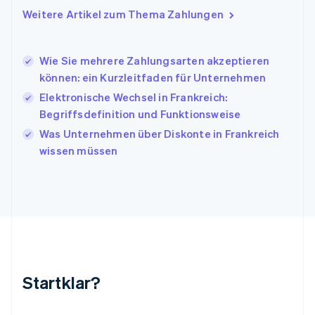
Italiano
English
Weitere Artikel zum Thema Zahlungen
Japan
日本語
English
Kanada
Wie Sie mehrere Zahlungsarten akzeptieren
English
Français
können: ein Kurzleitfaden für Unternehmen
Kroatien
English
Italiano
Elektronische Wechsel in Frankreich:
Lettland
Begriffsdefinition und Funktionsweise
English
Was Unternehmen über Diskonte in Frankreich
Liechtenstein
wissen müssen
Deutsch
English
Litauen
English
Luxemburg
Français
Deutsch
English
Malaysia
English
简体中文
Malta
English
Startklar?
Mexiko
Español
English
Neuseeland