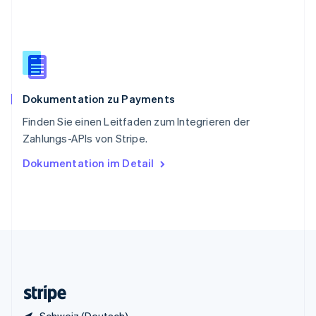
English
Italiano
Sonderverwaltungsregion Hongkong,
China
English
简体中文
Spanien
Español
English
Dokumentation zu Payments
Thailand
ไทย
English
Finden Sie einen Leitfaden zum Integrieren der
Tschechische Republik
Zahlungs-APIs von Stripe.
English
Ungarn
Dokumentation im Detail
English
Vereinigte Arabische Emirate
English
Vereinigte Staaten
English
Español
简体中文
Vereinigtes Königreich
English
Zypern
English
Schweiz (Deutsch)