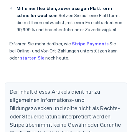
Mit einer flexiblen, zuverlässigen Plattform
schneller wachsen:
Setzen Sie auf eine Plattform,
die mit Ihnen mitwächst, mit einer Erreichbarkeit von
99,999 % und branchenführender Zuverlässigkeit.
Erfahren Sie mehr darüber, wie
Stripe Payments
Sie
bei Online- und Vor-Ort-Zahlungen unterstützen kann
oder
starten Sie
noch heute.
Der Inhalt dieses Artikels dient nur zu
Australien
allgemeinen Informations- und
English
Belgien
Bildungszwecken und sollte nicht als Rechts-
Nederlands
Français
Deutsch
English
oder Steuerberatung interpretiert werden.
Brasilien
Stripe übernimmt keine Gewähr oder Garantie
Português
English
Bulgarien