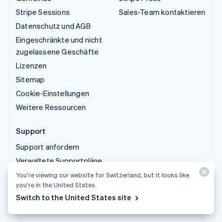
Stripe Sessions
Sales-Team kontaktieren
Datenschutz und AGB
Eingeschränkte und nicht
zugelassene Geschäfte
Lizenzen
Sitemap
Cookie-Einstellungen
Weitere Ressourcen
Support
Support anfordern
Verwaltete Supportpläne
You’re viewing our website for Switzerland, but it looks like
you’re in the United States.
© 2026 Stripe, LLC
Switch to the United States site