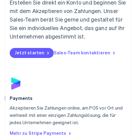
Erstellen Sie direkt ein Konto und beginnen Sie
English
mit dem Akzeptieren von Zahlungen. Unser
Niederlande
Nederlands
English
Sales-Team berät Sie gerne und gestaltet für
Norwegen
Sie ein individuelles Angebot, das ganz auf Ihr
English
Österreich
Unternehmen abgestimmt ist.
Deutsch
English
Polen
Jetzt starten
Sales-Team kontaktieren
English
Portugal
Português
English
Rumänien
English
Schweden
Svenska
English
Schweiz
Payments
Deutsch
Français
Italiano
English
Akzeptieren Sie Zahlungen online, am POS vor Ort und
Singapur
English
简体中文
weltweit mit einer einzigen Zahlungslösung, die für
Slowakei
jedes Unternehmen geeignet ist.
English
Mehr zu Stripe Payments
Slowenien