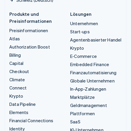
Produkte und
Lösungen
Preisinformationen
Unternehmen
Preisinformationen
Start-ups
Atlas
Agentenbasierter Handel
Authorization Boost
Krypto
Billing
E-Commerce
Capital
Embedded Finance
Checkout
Finanzautomatisierung
Climate
Globale Unternehmen
Connect
In-App-Zahlungen
Krypto
Marktplätze
Data Pipeline
Geldmanagement
Elements
Plattformen
Financial Connections
SaaS
Identity
KI-Unternehmen