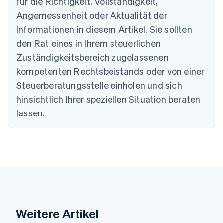
für die Richtigkeit, Vollständigkeit,
English
Angemessenheit oder Aktualität der
Dänemark
Informationen in diesem Artikel. Sie sollten
English
Deutschland
den Rat eines in Ihrem steuerlichen
Deutsch
English
Zuständigkeitsbereich zugelassenen
Estland
English
kompetenten Rechtsbeistands oder von einer
Festlandchina
Steuerberatungsstelle einholen und sich
简体中文
English
Finnland
hinsichtlich Ihrer speziellen Situation beraten
English
Svenska
lassen.
Frankreich
Français
English
Gibraltar
English
Griechenland
English
Indien
English
Irland
Weitere Artikel
English
Italien