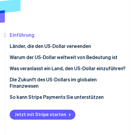
Betrugsprävention
Ecosystem
Atlas
Start-up-Gründung
Partner
Stripe App-Marktplatz
Climate
CO₂-Entnahme
Einführung
Identity
Länder, die den US-Dollar verwenden
Online-Identitätsprüfung
Länder, die offiziell den US-Dollar verwenden
Warum der US-Dollar weltweit von Bedeutung ist
Länder, die den US-Dollar neben einer lokalen
Was veranlasst ein Land, den US-Dollar einzuführen?
Währung verwenden
Die Zukunft des US-Dollars im globalen
Stripe-Sessions 2026
Finanzwesen
Erfahren Sie, wie Stripe Lösungen für die Wirtschaft
Jetzt ansehen
So kann Stripe Payments Sie unterstützen
Jetzt mit Stripe starten