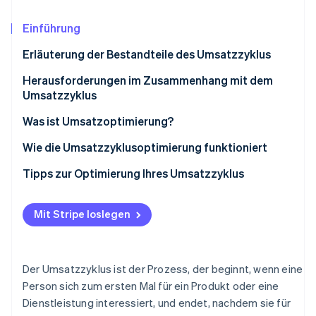
Betrugsprävention
Ecosystem
Atlas
Einführung
Start-up-Gründung
Partner
Stripe App-Marktplatz
Erläuterung der Bestandteile des Umsatzzyklus
Climate
CO₂-Entnahme
Herausforderungen im Zusammenhang mit dem
Umsatzzyklus
Identity
Online-Identitätsprüfung
Leadgenerierung
Was ist Umsatzoptimierung?
Angebot und Verhandlung
Wie die Umsatzzyklusoptimierung funktioniert
Kundenauftragsabwicklung
Kundengewinnung und -bindung
Tipps zur Optimierung Ihres Umsatzzyklus
Stripe-Sessions 2026
Lieferung von Waren oder Dienstleistungen
Preise festlegen und Angebote erstellen
Erfahren Sie, wie Stripe Lösungen für die Wirtschaft
Mit Stripe loslegen
Jetzt ansehen
Rechnungsstellung
Bestellungen verwalten
Zahlungseinzug
Abrechnung und Rechnungsstellung
Der Umsatzzyklus ist der Prozess, der beginnt, wenn eine
Support und Beziehungsmanagement nach dem
Umsatz realisieren
Person sich zum ersten Mal für ein Produkt oder eine
Verkauf
Dienstleistung interessiert, und endet, nachdem sie für
Zahlungen einziehen