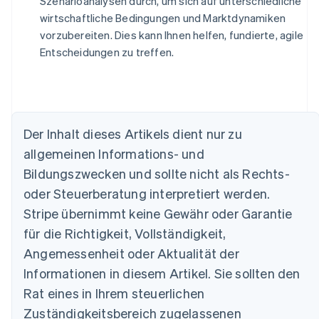
Szenarioanalysen durch, um sich auf unterschiedliche
wirtschaftliche Bedingungen und Marktdynamiken
vorzubereiten. Dies kann Ihnen helfen, fundierte, agile
Entscheidungen zu treffen.
Der Inhalt dieses Artikels dient nur zu
allgemeinen Informations- und
Australien
Bildungszwecken und sollte nicht als Rechts-
English
Belgien
oder Steuerberatung interpretiert werden.
Nederlands
Français
Deutsch
English
Stripe übernimmt keine Gewähr oder Garantie
Brasilien
für die Richtigkeit, Vollständigkeit,
Português
English
Bulgarien
Angemessenheit oder Aktualität der
English
Informationen in diesem Artikel. Sie sollten den
Dänemark
English
Rat eines in Ihrem steuerlichen
Deutschland
Zuständigkeitsbereich zugelassenen
Deutsch
English