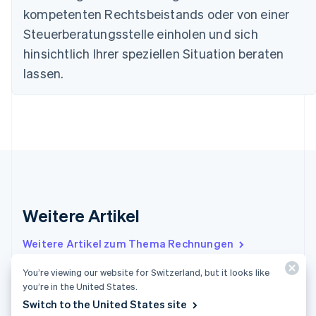
Estland
kompetenten Rechtsbeistands oder von einer
English
Steuerberatungsstelle einholen und sich
Festlandchina
hinsichtlich Ihrer speziellen Situation beraten
简体中文
English
Finnland
lassen.
English
Svenska
Frankreich
Français
English
Gibraltar
English
Griechenland
English
Indien
English
Weitere Artikel
Irland
English
Italien
Weitere Artikel zum Thema Rechnungen
Italiano
English
Japan
You’re viewing our website for Switzerland, but it looks like
日本語
English
you’re in the United States.
Was ist zeitanteiliger Umsatz? Das sollten
Kanada
Switch to the United States site
Unternehmen wissen
English
Français