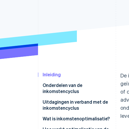
Link
Versneld afrekenen
Financial Connections
Data gekoppelde rekeningen
Inleiding
De 
geï
Onderdelen van de
inkomstencyclus
of 
adv
Uitdagingen in verband met de
ond
inkomstencyclus
lev
Leads genereren
Wat is inkomstenoptimalisatie?