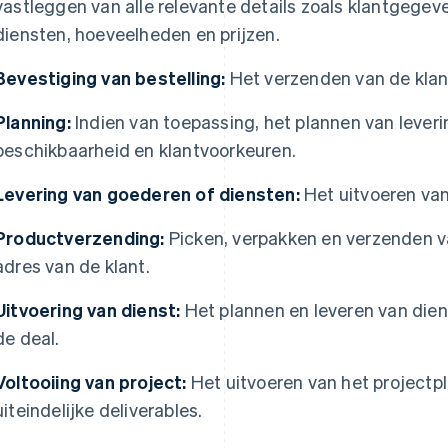
vastleggen van alle relevante details zoals klantgegev
diensten, hoeveelheden en prijzen.
Bevestiging van bestelling:
Het verzenden van de klant
Planning:
Indien van toepassing, het plannen van leveri
beschikbaarheid en klantvoorkeuren.
Levering van goederen of diensten:
Het uitvoeren van 
Productverzending:
Picken, verpakken en verzenden v
adres van de klant.
Uitvoering van dienst:
Het plannen en leveren van die
de deal.
Voltooiing van project:
Het uitvoeren van het projectpl
uiteindelijke deliverables.