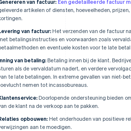
Genereren van factuur:
Een gedetailleerde factuur 
geleverde artikelen of diensten, hoeveelheden, prijzen
kortingen.
Levering van factuur:
Het verzenden van de factuur naa
met betalingsinstructies en voorwaarden zoals verva
betaalmethoden en eventuele kosten voor te late betal
Inning van betaling:
Betaling innen bij de klant. Bedrij
sturen als de vervaldatum nadert, en verdere vervolgac
van te late betalingen. In extreme gevallen van niet-be
toevlucht nemen tot incassobureaus.
Klantenservice:
Doorlopende ondersteuning bieden om
van de klant na de verkoop aan te pakken.
Relaties opbouwen:
Het onderhouden van positieve re
verwijzingen aan te moedigen.