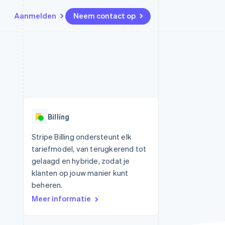
Aanmelden
Neem contact op
Bronnen
Ecosysteem
Contact
marktplaatsen
Meer
App-integraties
Partners
Neem contact op
Product roadmap
Voorbeelden van code
Stripe App Marketplace
Partner worden
Ontdek wat er in het verschiet
or platforms
Developerblog
ligt
r platforms
API-status
financiële
Radar
Billing
Fraudepreventie
tuele kaarten
Atlas
ing
Stripe Billing ondersteunt elk
Oprichting van een start-up
tariefmodel, van terugkerend tot
Climate
gelaagd en hybride, zodat je
CO₂-verwijdering
klanten op jouw manier kunt
Identity
beheren.
Online identiteitsverificatie
Meer informatie