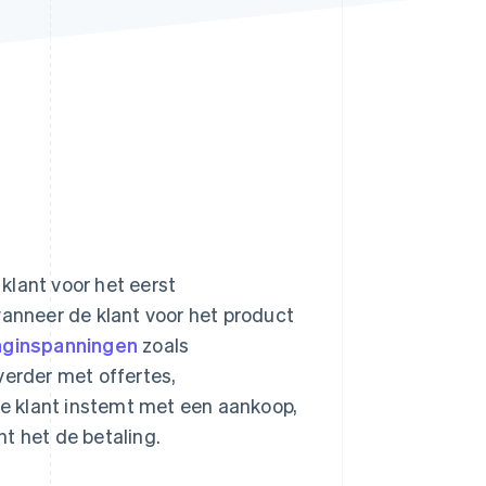
Stripe Sessions 2026
Ontdek hoe Stripe de
economische
infrastructuur voor AI
bouwt.
Nu bekijken
klant voor het eerst
wanneer de klant voor het product
nginspanningen
zoals
verder met offertes,
e klant instemt met een aankoop,
nt het de betaling.