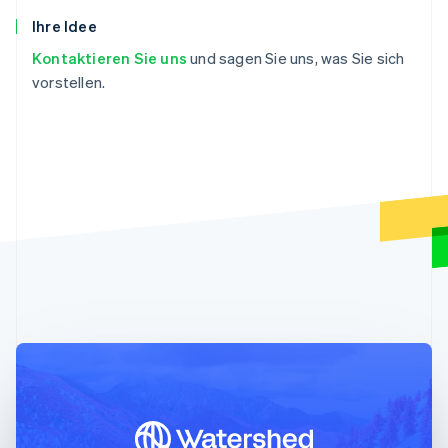
81
created
:
1678989595
,
Brasilien
Ihre Idee
Português
English
82
name
:
"Charm Industrial 2026"
,
Kontaktieren Sie uns
und sagen Sie uns, was Sie sich
Bulgarien
83
delivery_year
:
2026
,
English
vorstellen.
84
livemode
:
true
,
Dänemark
85
metric_tons_available
:
"3750.0"
,
English
86
current_prices_per_metric_ton
:
{
Deutschland
Deutsch
English
87
usd
:
{
Estland
88
amount_fees
:
300
,
English
89
amount_subtotal
:
6000
,
Festlandchina
90
amount_total
:
6300
简体中文
English
91
}
Finnland
English
Svenska
92
}
,
Frankreich
93
suppliers
:
[
Français
English
94
{
Gibraltar
95
id
:
"climsup_charm_industrial"
,
English
96
object
:
"climate.supplier"
,
Griechenland
English
97
info_url
:
"https://frontierclimate.
98
livemode
:
true
,
Indien
English
99
locations
:
[