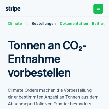
Climate
Übersicht
Bestellungen
Dokumentation
Beitrage
Nach Phase
Dokumentation
Wissenswertes
Payments
Umsatz
Unternehmen
Stripe-Dokumentation
Blog
Payments
Billing
Start-ups
API-Referenz
Kundenstories
Tonnen an CO₂-
Online-Zahlungen
Wiederkehrender Umsatz
Bibliotheken und SDKs
Leitfäden
Managed Payments
Metronome
Stripe Apps
Nutzungsbasierte
Entnahme
Lösung für
Abrechnung
Nach Use Case
eingetragene
Abonnements
Support
Händler/innen
Payment links
Abonnementverwaltung
vorbestellen
Leitfäden
Agentenbasierter
No-Code-
Invoicing
Handel
Support anfordern
Zahlungen
Einmalig oder wiederkehrend
Crypto
Grundlagen: Online-
Verwaltete Support-
Checkout
Tax
E-Commerce
Zahlungen akzeptieren
Pläne
Vorgefertigte
Verkaufs- und USt.-
Embedded Finance
Fachdienstleistungen
Zahlungs-UIs
Optimierung
Climate Orders machen die Vorbestellung
Finanzautomatisierung
So integrieren Sie einen
Elements
Revenue Recognition
vorkonfigurierten
einer bestimmten Anzahl an Tonnen aus dem
Flexible UI-
Buchhaltungsautomatisierung
Globale Unternehmen
Bezahlvorgang
Komponenten
Stripe Sigma
Abnahmeportfolio von Frontier besonders
In-App-Zahlungen
So bauen Sie eine
Benutzerdefinierte Berichte
Zahlungsmethoden
Unternehmen
Marktplätze
Plattform oder einen