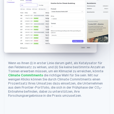
25
{
26
id
:
"climsup_charm_industrial"
,
27
object
:
"climate.supplier"
,
28
info_url
:
"https://frontierclimate.
29
livemode
:
true
,
30
locations
:
[
31
{
32
city
:
"San Francisco"
,
33
country
:
"US"
,
34
latitude
:
37.7749
,
Wenn es Ihnen (i) in erster Linie darum geht, als Katalysator für
35
longitude
:
-
122.4194
,
den Feldeinsatz zu wirken, und (ii) Sie keine bestimmte Anzahl an
Tonnen erwerben müssen, um ein Klimaziel zu erreichen, könnte
36
region
:
"CA"
Climate Commitments
die richtige Wahl für Sie sein. Mit nur
37
}
wenigen Klicks können Sie durch Climate Commitments einen
Prozentsatz Ihres Umsatzes dazu einsetzen, die Unternehmen
38
]
,
aus dem Frontier-Portfolio, die sich in der Frühphase der CO₂-
39
name
:
"Charm Industrial"
,
Entnahme befinden, dabei zu unterstützen, ihre
Forschungsergebnisse in die Praxis umzusetzen.
40
removal_pathway
:
"biomass_carbon_re
41
}
,
42
{
43
"id"
:
"climsup_carbon_capture_inc"
,