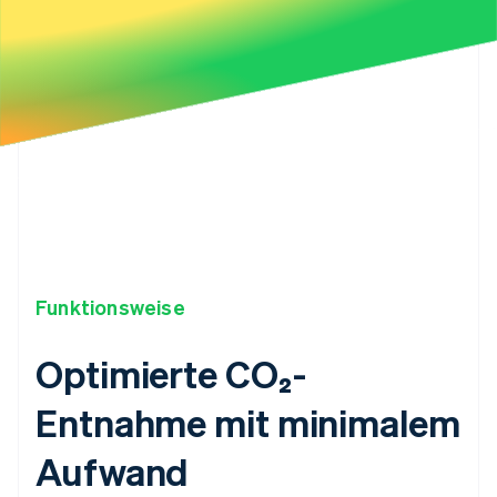
29
"expected_delivery_year"
:
2027
,
30
"livemode"
:
true
,
31
"metadata"
:
{
}
,
32
"metric_tons"
:
"1.25"
,
33
"product"
:
"climsku_frontier_offtake_portfoli
34
"product_substituted_at"
:
null
,
35
"status"
:
"confirmed"
,
36
}
Funktionsweise
Optimierte CO₂-
Entnahme mit minimalem
Aufwand