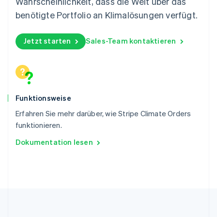
Wahrscheinlichkeit, dass die Welt über das
Slowakei
benötigte Portfolio an Klimalösungen verfügt.
English
Slowenien
English
Italiano
Jetzt starten
Sales-Team kontaktieren
Sonderverwaltungsregion Hongkong,
China
English
简体中文
Spanien
Español
English
Funktionsweise
Thailand
ไทย
English
Erfahren Sie mehr darüber, wie Stripe Climate Orders
Tschechische Republik
funktionieren.
English
Ungarn
Dokumentation lesen
English
Vereinigte Arabische Emirate
English
Vereinigte Staaten
English
Español
简体中文
Vereinigtes Königreich
English
Zypern