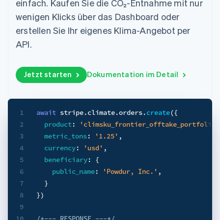
einfach. Kaufen Sie die CO₂-Entnahme mit nur
Data Pipeline
Geldmanagement
Marktplatz auf
Zugriff auf mehr als
Datensynchronisierung
Produkt-Roadmap
wenigen Klicks über das Dashboard oder
Plattformen
Grundlagen der
125
Stripe Sessions
SaaS
Abonnementverwaltung
erstellen Sie Ihr eigenes Klima-Angebot per
Terminal
Karriere
Zahlungen vor Ort
Newsroom
So setzen Sie
API.
Authorization
Stripe Press
nutzungsbasierte
Boost
Abrechnung um
Nach Branche
Optimierung der
Stablecoin-gestützte
Jetzt starten
Dokumentation im Detail
Autorisierungsraten
Karten ausgeben: So
Link
KI-Unternehmen
Kontakt
geht´s
Beschleunigter
Creator Economy
Bereitstellung und
Bezahlvorgang
Gaming
Verwaltung von
Sales-Team
Financial
Bewirtung, Reisen und
1
await
 stripe
.
climate
.
orders
.
create
(
{
Diensten mit Agenten
kontaktieren
Connections
Freizeit
Partner werden
2
product
:
'climsku_frontier_offtake_portfolio_
Verbundene
Versicherungen
3
metric_tons
:
'1.25'
,
Medien und
Finanzdaten
Unterhaltung
4
currency
:
'usd'
,
Ressourcen
Gemeinnützige
5
beneficiary
:
{
Organisationen
6
public_name
:
'Powdur, Inc.'
,
Fachdienstleistungen
App-Integrationen
Mehr
Öffentlicher Sektor
Code-Beispiele
7
}
Product roadmap
Einzelhandel
Entwickler-Blog
8
}
)
Ausblick
API-Status
9
Radar
10
/*--- RESPONSE ---*/