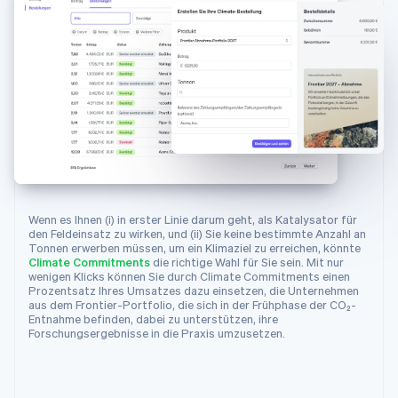
25
{
26
id
:
"climsup_charm_industrial"
,
27
object
:
"climate.supplier"
,
28
info_url
:
"https://frontierclimate.
29
livemode
:
true
,
30
locations
:
[
31
{
32
city
:
"San Francisco"
,
33
country
:
"US"
,
34
latitude
:
37.7749
,
Wenn es Ihnen (i) in erster Linie darum geht, als Katalysator für
35
longitude
:
-
122.4194
,
den Feldeinsatz zu wirken, und (ii) Sie keine bestimmte Anzahl an
Tonnen erwerben müssen, um ein Klimaziel zu erreichen, könnte
36
region
:
"CA"
Climate Commitments
die richtige Wahl für Sie sein. Mit nur
37
}
wenigen Klicks können Sie durch Climate Commitments einen
Prozentsatz Ihres Umsatzes dazu einsetzen, die Unternehmen
38
]
,
aus dem Frontier-Portfolio, die sich in der Frühphase der CO₂-
39
name
:
"Charm Industrial"
,
Entnahme befinden, dabei zu unterstützen, ihre
Forschungsergebnisse in die Praxis umzusetzen.
40
removal_pathway
:
"biomass_carbon_re
41
}
,
42
{
43
"id"
:
"climsup_carbon_capture_inc"
,