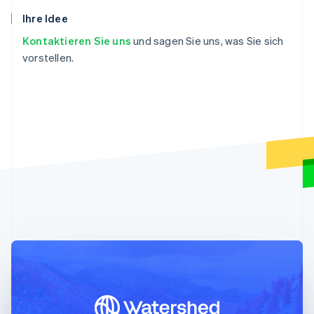
81
created
:
1678989595
,
Brasilien
Ihre Idee
Português
English
82
name
:
"Charm Industrial 2026"
,
Kontaktieren Sie uns
und sagen Sie uns, was Sie sich
Bulgarien
83
delivery_year
:
2026
,
English
vorstellen.
84
livemode
:
true
,
Dänemark
85
metric_tons_available
:
"3750.0"
,
English
86
current_prices_per_metric_ton
:
{
Deutschland
Deutsch
English
87
usd
:
{
Estland
88
amount_fees
:
300
,
English
89
amount_subtotal
:
6000
,
Festlandchina
90
amount_total
:
6300
简体中文
English
91
}
Finnland
English
Svenska
92
}
,
Frankreich
93
suppliers
:
[
Français
English
94
{
Gibraltar
95
id
:
"climsup_charm_industrial"
,
English
96
object
:
"climate.supplier"
,
Griechenland
English
97
info_url
:
"https://frontierclimate.
98
livemode
:
true
,
Indien
English
99
locations
:
[