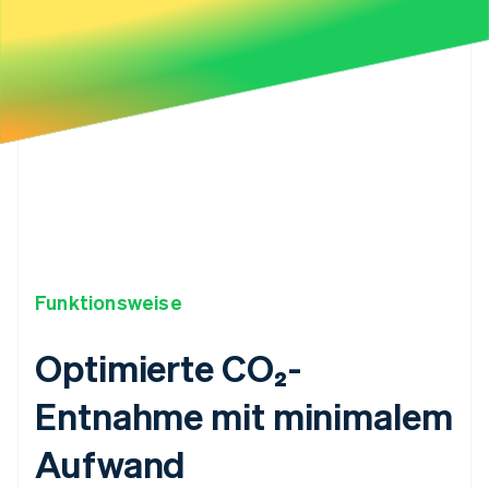
29
"expected_delivery_year"
:
2027
,
30
"livemode"
:
true
,
31
"metadata"
:
{
}
,
32
"metric_tons"
:
"1.25"
,
33
"product"
:
"climsku_frontier_offtake_portfoli
34
"product_substituted_at"
:
null
,
35
"status"
:
"confirmed"
,
36
}
Funktionsweise
Optimierte CO₂-
Entnahme mit minimalem
Aufwand