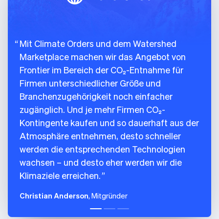
Irland
100
{
English
101
city
:
"San Francisco"
,
Italien
102
country
:
"US"
,
Italiano
English
Mit Climate Orders und dem Watershed
103
latitude
:
37.7749
,
Japan
Marketplace machen wir das Angebot von
日本語
English
104
longitude
:
-
122.4194
,
Kanada
Frontier im Bereich der CO₂-Entnahme für
105
region
:
"CA"
English
Français
Firmen unterschiedlicher Größe und
106
}
Kroatien
107
]
,
Branchenzugehörigkeit noch einfacher
English
Italiano
108
name
:
"Charm Industrial"
,
Lettland
zugänglich. Und je mehr Firmen CO₂-
English
109
removal_pathway
:
"biomass_carbon_re
Kontingente kaufen und so dauerhaft aus der
Liechtenstein
110
}
Atmosphäre entnehmen, desto schneller
Deutsch
English
111
]
Litauen
werden die entsprechenden Technologien
112
}
English
wachsen – und desto eher werden wir die
113
]
Luxemburg
Klimaziele erreichen.
Français
Deutsch
English
114
}
Malaysia
115
Christian Anderson
, Mitgründer
English
简体中文
Malta
English