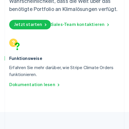
Wahrscheinlichkeit, dass die Welt über das
Slowakei
benötigte Portfolio an Klimalösungen verfügt.
English
Slowenien
English
Italiano
Jetzt starten
Sales-Team kontaktieren
Sonderverwaltungsregion Hongkong,
China
English
简体中文
Spanien
Español
English
Funktionsweise
Thailand
ไทย
English
Erfahren Sie mehr darüber, wie Stripe Climate Orders
Tschechische Republik
funktionieren.
English
Ungarn
Dokumentation lesen
English
Vereinigte Arabische Emirate
English
Vereinigte Staaten
English
Español
简体中文
Vereinigtes Königreich
English
Zypern