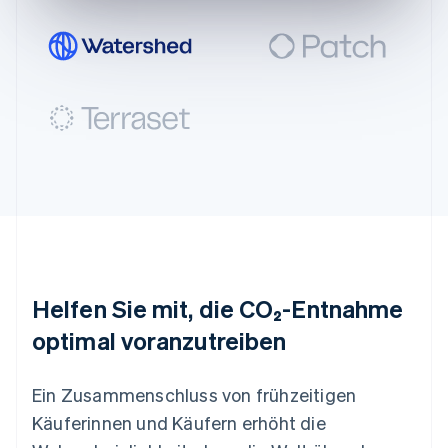
Mexiko
Español
English
Neuseeland
English
Niederlande
Nederlands
English
Norwegen
English
Österreich
Deutsch
English
Polen
English
Portugal
Português
English
Rumänien
Helfen Sie mit, die CO₂-Entnahme
English
optimal voranzutreiben
Schweden
Svenska
English
Schweiz
Ein Zusammenschluss von frühzeitigen
Deutsch
Français
Italiano
English
Singapur
Käuferinnen und Käufern erhöht die
English
简体中文