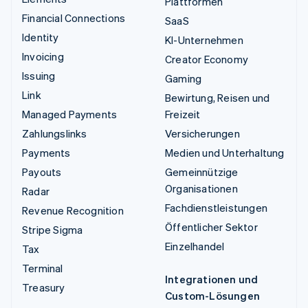
Plattformen
Financial Connections
SaaS
Identity
KI-Unternehmen
Invoicing
Creator Economy
Issuing
Gaming
Link
Bewirtung, Reisen und
Managed Payments
Freizeit
Zahlungslinks
Versicherungen
Payments
Medien und Unterhaltung
Payouts
Gemeinnützige
Organisationen
Radar
Fachdienstleistungen
Revenue Recognition
Öffentlicher Sektor
Stripe Sigma
Einzelhandel
Tax
Terminal
Integrationen und
Treasury
Custom-Lösungen