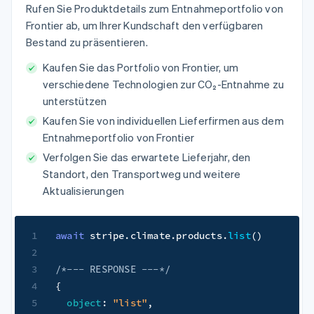
Rufen Sie Produktdetails zum Entnahmeportfolio von
Frontier ab, um Ihrer Kundschaft den verfügbaren
Bestand zu präsentieren.
Kaufen Sie das Portfolio von Frontier, um
verschiedene Technologien zur CO₂-Entnahme zu
unterstützen
Kaufen Sie von individuellen Lieferfirmen aus dem
Entnahmeportfolio von Frontier
Verfolgen Sie das erwartete Lieferjahr, den
Standort, den Transportweg und weitere
Aktualisierungen
1
await
 stripe
.
climate
.
products
.
list
(
)
2
3
/*--- RESPONSE ---*/
4
{
5
object
:
"list"
,