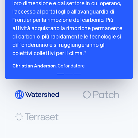
106
}
Gibilterra
loro dimensione e dal settore in cui operano,
107
]
,
English
l'accesso al portafoglio all'avanguardia di
Grecia
108
name
:
"Charm Industrial"
,
Frontier per la rimozione del carbonio. Più
English
109
removal_pathway
:
"biomass_carbon_re
India
attività acquistano la rimozione permanente
110
}
English
di carbonio, più rapidamente le tecnologie si
111
]
Irlanda
diffonderanno e si raggiungeranno gli
112
}
English
Italia
obiettivi collettivi per il clima.
113
]
Italiano
English
114
}
Lettonia
Christian Anderson
, Cofondatore
115
English
Liechtenstein
Deutsch
English
Lituania
English
Lussemburgo
Français
Deutsch
English
Malaysia
English
简体中文
Malta
English