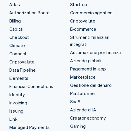
Atlas
Start-up
Authorization Boost
Commercio agentico
Billing
Criptovalute
Capital
E-commerce
Checkout
Strumenti finanziari
integrati
Climate
Automazione per finanza
Connect
Aziende globali
Criptovalute
Pagamenti in-app
Data Pipeline
Marketplace
Elements
Gestione del denaro
Financial Connections
Piattaforme
Identity
SaaS
Invoicing
Aziende di IA
Issuing
Creator economy
Link
Gaming
Managed Payments