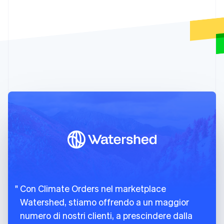
Canada
88
amount_fees
:
300
,
English
Français
89
amount_subtotal
:
6000
,
Cina continentale
90
amount_total
:
6300
简体中文
English
Cipro
91
}
English
92
}
,
Croazia
93
suppliers
:
[
English
Italiano
94
{
Danimarca
95
id
:
"climsup_charm_industrial"
,
English
Emirati Arabi Uniti
96
object
:
"climate.supplier"
,
English
97
info_url
:
"https://frontierclimate.
Estonia
98
livemode
:
true
,
English
99
locations
:
[
Finlandia
100
{
English
Svenska
101
city
:
"San Francisco"
,
Francia
102
country
:
"US"
,
Français
English
Con Climate Orders nel marketplace
Germania
103
latitude
:
37.7749
,
Deutsch
English
Watershed, stiamo offrendo a un maggior
104
longitude
:
-
122.4194
,
Giappone
105
region
:
"CA"
numero di nostri clienti, a prescindere dalla
日本語
English