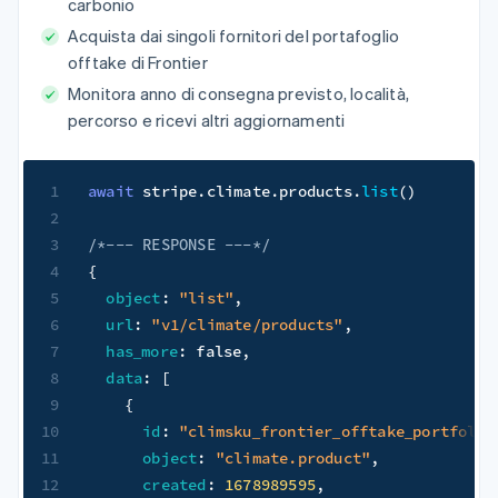
carbonio
Acquista dai singoli fornitori del portafoglio
offtake di Frontier
Monitora anno di consegna previsto, località,
percorso e ricevi altri aggiornamenti
1
await
 stripe
.
climate
.
products
.
list
(
)
2
3
/*--- RESPONSE ---*/
4
{
5
object
:
"list"
,
6
url
:
"v1/climate/products"
,
7
has_more
:
false
,
8
data
:
[
9
{
10
id
:
"climsku_frontier_offtake_portfolio
11
object
:
"climate.product"
,
12
created
:
1678989595
,