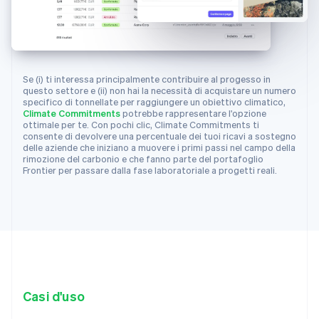
32
city
:
"San Francisco"
,
33
country
:
"US"
,
34
latitude
:
37.7749
,
35
longitude
:
-
122.4194
,
Se (i) ti interessa principalmente contribuire al progesso in
36
region
:
"CA"
questo settore e (ii) non hai la necessità di acquistare un numero
37
}
specifico di tonnellate per raggiungere un obiettivo climatico,
Climate Commitments
potrebbe rappresentare l'opzione
38
]
,
ottimale per te. Con pochi clic, Climate Commitments ti
39
name
:
"Charm Industrial"
,
consente di devolvere una percentuale dei tuoi ricavi a sostegno
delle aziende che iniziano a muovere i primi passi nel campo della
40
removal_pathway
:
"biomass_carbon_re
rimozione del carbonio e che fanno parte del portafoglio
41
}
,
Frontier per passare dalla fase laboratoriale a progetti reali.
42
{
43
"id"
:
"climsup_carbon_capture_inc"
,
44
"object"
:
"climate.supplier"
,
45
"info_url"
:
"https://frontierclimat
46
"livemode"
:
true
,
47
"locations"
:
[
48
{
Casi d'uso
49
"city"
:
"Los Angeles"
,