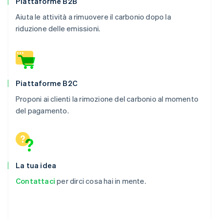
Piattaforme B2B
69
"longitude"
:
-
122.4
,
Aiuta le attività a rimuovere il carbonio dopo la
70
"region"
:
"CA"
riduzione delle emissioni.
71
}
72
]
,
73
"name"
:
"Heirloom"
,
74
"removal_pathway"
:
"direct_air_capt
75
}
Piattaforme B2C
76
]
Proponi ai clienti la rimozione del carbonio al momento
77
}
,
del pagamento.
78
{
79
id
:
"climsku_charm_industrial_2026"
,
Australia
80
object
:
"climate.product"
,
English
Austria
81
created
:
1678989595
,
Deutsch
English
82
name
:
"Charm Industrial 2026"
,
Belgio
La tua idea
83
delivery_year
:
2026
,
Nederlands
Français
Deutsch
English
Contattaci
per dirci cosa hai in mente.
84
livemode
:
true
,
Brasile
85
metric_tons_available
:
"3750.0"
,
Português
English
Bulgaria
86
current_prices_per_metric_ton
:
{
English
87
usd
:
{