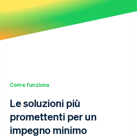
29
"expected_delivery_year"
:
2027
,
30
"livemode"
:
true
,
31
"metadata"
:
{
}
,
32
"metric_tons"
:
"1.25"
,
33
"product"
:
"climsku_frontier_offtake_portfoli
34
"product_substituted_at"
:
null
,
35
"status"
:
"confirmed"
,
36
}
Come funziona
Le soluzioni più
promettenti per un
impegno minimo