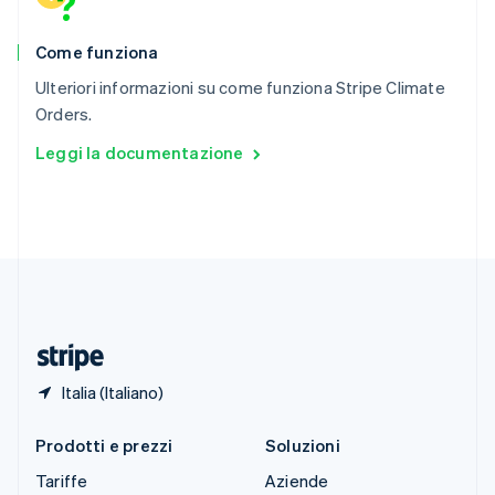
Slovacchia
English
Come funziona
Slovenia
English
Italiano
Ulteriori informazioni su come funziona Stripe Climate
Spagna
Orders.
Español
English
Stati Uniti
Leggi la documentazione
English
Español
简体中文
Svezia
Svenska
English
Svizzera
Deutsch
Français
Italiano
English
Thailandia
ไทย
English
Ungheria
English
Italia (Italiano)
Prodotti e prezzi
Soluzioni
Tariffe
Aziende