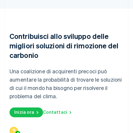
Messico
Español
English
Norvegia
English
Nuova Zelanda
English
Contribuisci allo sviluppo delle
Paesi Bassi
migliori soluzioni di rimozione del
Nederlands
English
Polonia
carbonio
English
Portogallo
Português
English
Una coalizione di acquirenti precoci può
RAS di Hong Kong, Cina
aumentare la probabilità di trovare le soluzioni
English
简体中文
Regno Unito
di cui il mondo ha bisogno per risolvere il
English
problema del clima.
Repubblica Ceca
English
Romania
Inizia ora
Contattaci
English
Singapore
English
简体中文