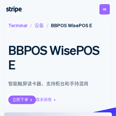
Terminal
设备
BBPOS WisePOS E
按企业阶段
文档
学习
支付
营收
资金管
平台
理
易市
大型企业
Stripe 文档
博客
Payments
Billing
初创企业
API 参考文档
客户案例
BBPOS WisePOS
在线支付
经常性收入
Global
Conn
库与 SDK
指南
Payment links
Metronome
Payouts
Stripe Apps
按用量计费
平台
E
无代码支付
Subscriptions
向第三
按应用场景
Checkout
方打款
支持
预构建支付界
订阅管理
指南
智能体商务
面
Invoicing
加密货币
获取支持
一次性或定期
Elements
电子商务
接受线上付款
托管支持方案
智能触屏读卡器，支持柜台和手持混用
灵活的 UI 组件
账单
嵌入式金融
实施预置结账流程
专业服务
Payment
Tax
财务自动化
构建平台或交易市场
methods
销售税和增值
全球化企业
管理订阅
接入 125+ 种支
税自动化
立即下单
联系销售
应用内支付
提供按用量计费
付方式
Revenue
交易市场
发行稳定币支持的支付卡
Authorization
Recognition
公司
资金管理
通过智能体配置和管理服
Boost
会计自动化
平台
务