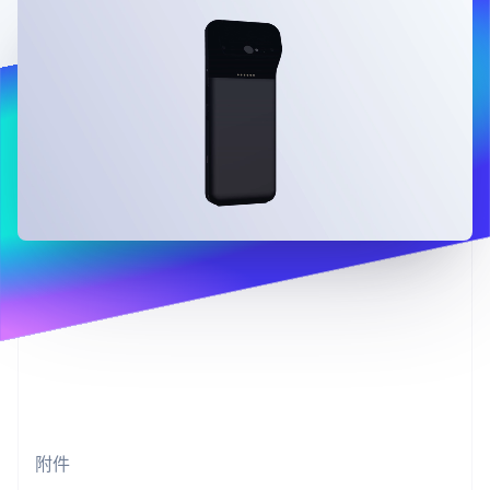
支付成功率优
Stripe Sigma
产品路线图
SaaS
化
自定义报告
Sessions 年度大会
Link
Data Pipeline
招聘
加速结账
数据同步
资讯中心
资源
Stripe Press
按行业
应用集成
AI 企业
代码示例
更多
创作者经济
开发者博客
联系
Product roadmap
游戏
API 状态
了解未来规划
酒店、旅游与休闲
联系销售
保险
Radar
成为合作伙伴
媒体与娱乐
欺诈防范
非营利组织
Atlas
专业服务
初创企业注册
公共部门
零售
Climate
碳移除
生态系统
合作伙伴
附件
Stripe App Marketplace
Stripe Sessions 2026