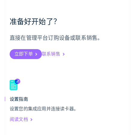
English
葡萄牙
Português
English
准备好开始了？
日本
日本語
English
瑞典
直接在管理平台订购设备或联系销售。
Svenska
English
瑞士
Deutsch
Français
Italiano
English
立即下单
联系销售
塞浦路斯
English
斯洛伐克
English
斯洛文尼亚
English
Italiano
泰国
设置指南
ไทย
English
希腊
设置您的集成应用并连接读卡器。
English
阅读文档
西班牙
Español
English
新加坡