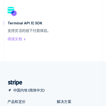
English
简体中文
新西兰
English
匈牙利
English
Terminal API 和 SDK
意大利
支持灵活的线下付款体验。
Italiano
English
印度
阅读文档
English
英国
English
直布罗陀
English
中国内地
简体中文
English
中国香港特别行政区
English
简体中文
中国内地 (简体中文)
产品和定价
解决方案