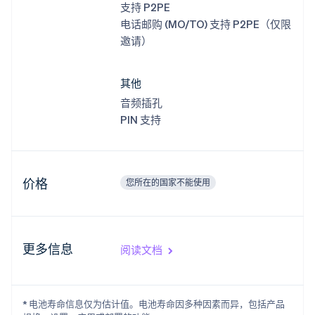
支持 P2PE
English
巴西
电话邮购 (MO/TO) 支持 P2PE（仅限
Português
English
邀请）
保加利亚
English
比利时
其他
Nederlands
Français
Deutsch
English
音频插孔
波兰
PIN 支持
English
丹麦
English
德国
Deutsch
English
价格
您所在的国家不能使用
法国
Français
English
芬兰
English
Svenska
更多信息
阅读文档
荷兰
Nederlands
English
加拿大
English
Français
* 电池寿命信息仅为估计值。电池寿命因多种因素而异，包括产品
捷克