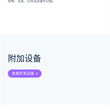
规格、设置、应用或部署的功能。
English
克罗地亚
English
Italiano
拉脱维亚
English
立陶宛
English
列支敦士登
Deutsch
English
卢森堡
Français
Deutsch
English
附加设备
罗马尼亚
English
马尔他
English
查看所有设备
马来西亚
English
简体中文
美国
English
Español
简体中文
墨西哥
Español
English
挪威