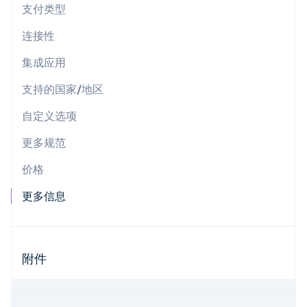
支付类型
初创企业注册
Climate
连接性
碳移除
集成应用
Identity
在线身份验证
支持的国家/地区
自定义选项
更多规范
Stripe Sessions 2026
价格
了解 Stripe 如何为 AI 构建经济基础设施。
立即观看
更多信息
附件