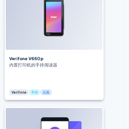
澳大利亚
English
巴西
Português
English
保加利亚
English
比利时
Nederlands
Français
Deutsch
English
波兰
English
Verifone V660p
丹麦
内置打印机的手持阅读器
English
德国
Deutsch
English
法国
Français
English
Verifone
手持
台面
芬兰
English
Svenska
荷兰
Nederlands
English
加拿大
English
Français