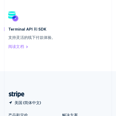
新加坡
English
简体中文
新西兰
English
匈牙利
English
Terminal API 和 SDK
意大利
支持灵活的线下付款体验。
Italiano
English
印度
阅读文档
English
英国
English
直布罗陀
English
中国内地
简体中文
English
中国香港特别行政区
English
简体中文
美国 (简体中文)
产品和定价
解决方案