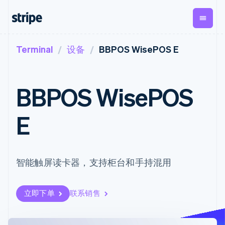
Terminal
设备
BBPOS WisePOS E
按企业阶段
文档
学习
支付
营收
资金管理
平台
易市
大型企业
Stripe 文档
博客
Payments
Billing
Treasury
初创企业
API 参考文档
客户案例
BBPOS WisePOS
在线支付
经常性收入
Con
库与 SDK
指南
企业财务
Managed
Metronome
Stripe Apps
Payments
按用量计费
Global
平台
E
备案商家解决
Payouts
Subscriptions
Capi
按应用场景
方案
平
支持
向第三方
订阅管理
Payment links
客户
指南
智能体商务
打款
Invoicing
Trea
加密货币
获取支持
无代码支付
一次性或定期
Capital
平
电子商务
接受线上付款
托管支持方案
智能触屏读卡器，支持柜台和手持混用
企业融资
Checkout
账单
嵌入
嵌入式金融
实施预置结账流程
专业服务
预构建支付界
Crypto
Tax
融服
财务自动化
构建平台或交易市场
钱包、稳
面
销售税和增值
Iss
全球化企业
管理订阅
定币发行
Elements
税自动化
实体
立即下单
联系销售
应用内支付
提供按用量计费
灵活的 UI 组件
和发卡基
Crypto
Revenue
虚拟
交易市场
发行稳定币支持的支付卡
Onramp
Payment
Recognition
础设施
公司
资金管理
通过智能体配置和管理服
可嵌入的
methods
会计自动化
平台
务