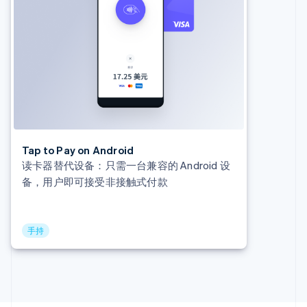
捷克
English
克罗地亚
English
Italiano
拉脱维亚
English
立陶宛
English
列支敦士登
Deutsch
English
卢森堡
Tap to Pay on Android
Français
Deutsch
English
读卡器替代设备：只需一台兼容的 Android 设
罗马尼亚
备，用户即可接受非接触式付款
English
马尔他
English
马来西亚
手持
English
简体中文
美国
English
Español
简体中文
墨西哥
Español
English