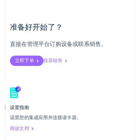
挪威
English
葡萄牙
Português
English
准备好开始了？
日本
日本語
English
瑞典
直接在管理平台订购设备或联系销售。
Svenska
English
瑞士
Deutsch
Français
Italiano
English
立即下单
联系销售
塞浦路斯
English
斯洛伐克
English
斯洛文尼亚
English
Italiano
泰国
设置指南
ไทย
English
希腊
设置您的集成应用并连接读卡器。
English
阅读文档
西班牙
Español
English