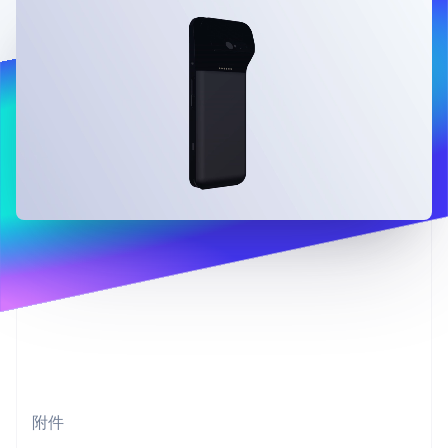
接入 125+ 种支
加密货币
Stripe Sigma
产品路线图
SaaS
付方式
自定义报告
购买
Sessions 年度大会
Terminal
Data Pipeline
招聘
线下支付
数据同步
资讯中心
Authorization
资源
Stripe Press
Boost
按行业
支付成功率优
应用集成
化
AI 企业
代码示例
Link
创作者经济
开发者博客
联系
加速结账
游戏
API 状态
Financial
酒店、旅游与休闲
联系销售
Connections
保险
成为合作伙伴
关联金融账户
媒体与娱乐
数据
非营利组织
专业服务
公共部门
零售
更多
Product roadmap
了解未来规划
生态系统
Radar
合作伙伴
欺诈防范
附件
Stripe App Marketplace
Atlas