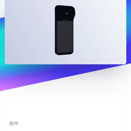
接入 125+ 种支
Stripe Sigma
产品路线图
SaaS
付方式
自定义报告
Sessions 年度大会
Terminal
Data Pipeline
招聘
线下支付
数据同步
资讯中心
Authorization
资源
Stripe Press
Boost
按行业
支付成功率优
应用集成
化
AI 企业
代码示例
Link
创作者经济
开发者博客
联系
加速结账
游戏
API 状态
酒店、旅游与休闲
联系销售
保险
成为合作伙伴
媒体与娱乐
非营利组织
更多
专业服务
Product roadmap
公共部门
了解未来规划
零售
Radar
欺诈防范
Atlas
生态系统
初创企业注册
合作伙伴
附件
Climate
Stripe App Marketplace
碳移除