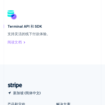
新加坡
English
简体中文
新西兰
English
匈牙利
English
Terminal API 和 SDK
意大利
支持灵活的线下付款体验。
Italiano
English
印度
阅读文档
English
英国
English
直布罗陀
English
中国内地
简体中文
English
中国香港特别行政区
English
简体中文
新加坡 (简体中文)
产品和定价
解决方案