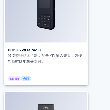
澳大利亚
English
巴西
Português
English
保加利亚
English
比利时
Nederlands
Français
Deutsch
English
波兰
English
BBPOS WisePad 3
丹麦
紧凑型移动读卡器，配备 PIN 输入键盘，方便
English
德国
您随时随地接受支付。
Deutsch
English
法国
Français
English
Stripe
台面
芬兰
English
Svenska
荷兰
Nederlands
English
加拿大
English
Français