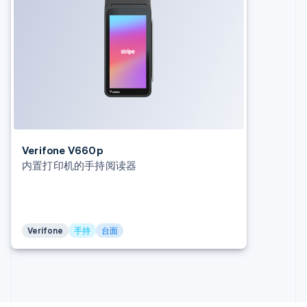
捷克
English
克罗地亚
English
Italiano
拉脱维亚
English
立陶宛
English
列支敦士登
Deutsch
English
卢森堡
Verifone V660p
Français
Deutsch
English
内置打印机的手持阅读器
罗马尼亚
English
马尔他
English
马来西亚
Verifone
手持
台面
English
简体中文
美国
English
Español
简体中文
墨西哥
Español
English