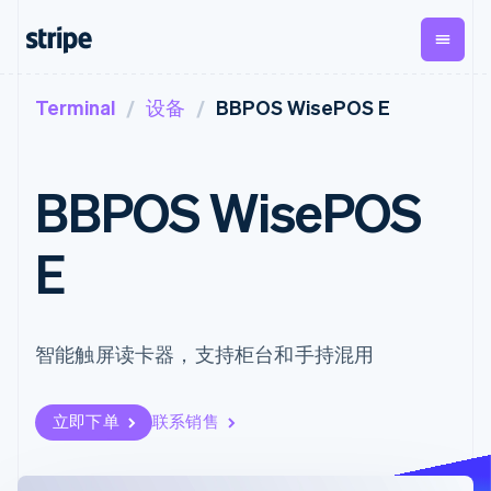
Terminal
设备
BBPOS WisePOS E
按企业阶段
文档
学习
支付
营收
资金管
平台
理
易市
大型企业
Stripe 文档
博客
Payments
Billing
初创企业
API 参考文档
客户案例
BBPOS WisePOS
在线支付
经常性收入
Global
Conn
库与 SDK
指南
Managed
Metronome
Payouts
Stripe Apps
Payments
按用量计费
平台
E
备案商家解决
Subscriptions
向第三
按应用场景
方案
方打款
支持
订阅管理
Payment links
Crypto
指南
智能体商务
Invoicing
钱包、
加密货币
获取支持
无代码支付
一次性或定期
稳定币
电子商务
接受线上付款
托管支持方案
智能触屏读卡器，支持柜台和手持混用
Checkout
账单
发行和
嵌入式金融
实施预置结账流程
专业服务
预构建支付界
Tax
发卡基
财务自动化
构建平台或交易市场
面
销售税和增值
础设施
全球化企业
管理订阅
Elements
税自动化
立即下单
联系销售
应用内支付
提供按用量计费
灵活的 UI 组件
Revenue
交易市场
发行稳定币支持的支付卡
Payment
Recognition
公司
资金管理
通过智能体配置和管理服
methods
会计自动化
平台
务