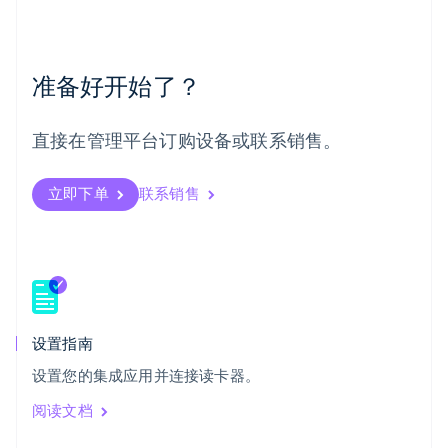
挪威
English
葡萄牙
Português
English
准备好开始了？
日本
日本語
English
瑞典
直接在管理平台订购设备或联系销售。
Svenska
English
瑞士
Deutsch
Français
Italiano
English
立即下单
联系销售
塞浦路斯
English
斯洛伐克
English
斯洛文尼亚
English
Italiano
泰国
设置指南
ไทย
English
希腊
设置您的集成应用并连接读卡器。
English
阅读文档
西班牙
Español
English