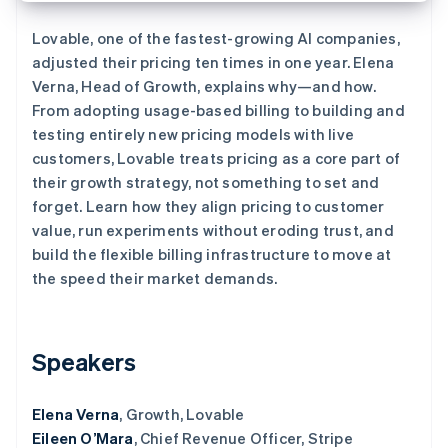
了解 Stripe 如何为 AI 构建经济基础设施。
立即观看
Lovable, one of the fastest-growing AI companies,
adjusted their pricing ten times in one year. Elena
Verna, Head of Growth, explains why—and how.
From adopting usage-based billing to building and
testing entirely new pricing models with live
customers, Lovable treats pricing as a core part of
their growth strategy, not something to set and
forget. Learn how they align pricing to customer
value, run experiments without eroding trust, and
build the flexible billing infrastructure to move at
the speed their market demands.
Speakers
Elena Verna
, Growth, Lovable
Eileen O’Mara
, Chief Revenue Officer, Stripe