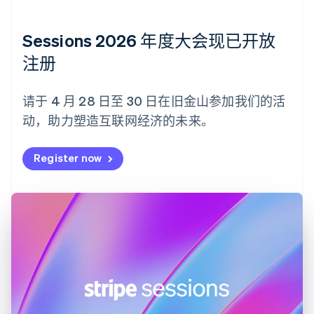
德国
Deutsch
English
法国
Sessions 2026 年度大会现已开放
Français
English
注册
芬兰
English
Svenska
荷兰
请于 4 月 28 日至 30 日在旧金山参加我们的活
Nederlands
English
动，助力塑造互联网经济的未来。
加拿大
English
Français
捷克
Register now
English
克罗地亚
English
Italiano
拉脱维亚
English
立陶宛
English
列支敦士登
Deutsch
English
卢森堡
Français
Deutsch
English