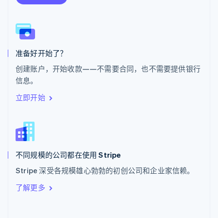
斯洛伐克
English
斯洛文尼亚
English
Italiano
泰国
ไทย
English
准备好开始了？
希腊
创建账户，开始收款——不需要合同，也不需要提供银行
English
信息。
西班牙
Español
English
立即开始
新加坡
English
简体中文
新西兰
English
匈牙利
English
不同规模的公司都在使用 Stripe
意大利
Stripe 深受各规模雄心勃勃的初创公司和企业家信赖。
Italiano
English
印度
了解更多
English
英国
English