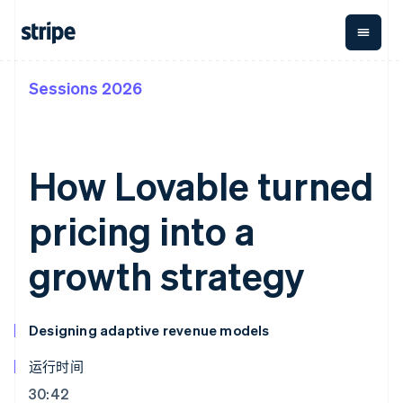
Sessions 2026
按企业阶段
文档
学习
支付
营收
资金管
平台
理
易市
大型企业
Stripe 文档
博客
Payments
Billing
初创企业
API 参考文档
客户案例
在线支付
经常性收入
Global
Conn
库与 SDK
指南
How Lovable turned
Payment links
Metronome
Payouts
Stripe Apps
按用量计费
平台
无代码支付
Subscriptions
向第三
pricing into a
按应用场景
Checkout
方打款
支持
预构建支付界
订阅管理
指南
智能体商务
面
Invoicing
growth strategy
加密货币
获取支持
一次性或定期
Elements
电子商务
接受线上付款
托管支持方案
灵活的 UI 组件
账单
嵌入式金融
实施预置结账流程
专业服务
支付方式
Tax
财务自动化
构建平台或交易市场
支持 125 种以
销售税和增值
Designing adaptive revenue models
全球化企业
管理订阅
上
税自动化
应用内支付
提供按用量计费
Authorization
Revenue
运行时间
交易市场
发行稳定币支持的支付卡
Boost
Recognition
公司
资金管理
通过智能体配置和管理服
支付成功率优
会计自动化
30:42
平台
务