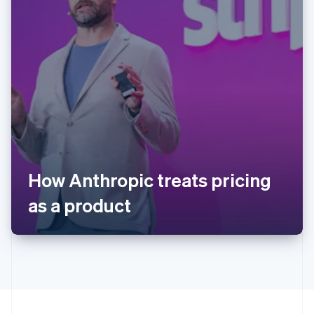
阿联酋
English
爱尔兰
English
爱沙尼亚
English
奥地利
Deutsch
English
澳大利亚
English
How Anthropic treats pricing
巴西
Português
English
as a product
保加利亚
English
比利时
Nederlands
Français
Deutsch
English
波兰
English
丹麦
English