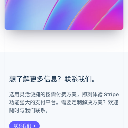
罗马尼亚
English
马尔他
English
马来西亚
English
简体中文
美国
English
Español
简体中文
墨西哥
Español
English
挪威
English
葡萄牙
想了解更多信息？联系我们。
Português
English
日本
日本語
English
选用灵活便捷的按需付费方案，即刻体验 Stripe
瑞典
功能强大的支付平台。需要定制解决方案？欢迎
Svenska
English
瑞士
随时与我们联系。
Deutsch
Français
Italiano
English
塞浦路斯
English
联系我们