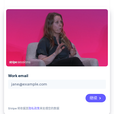
化
Stripe Sigma
产品路线图
SaaS
自定义报告
Link
Sessions 年度大会
加速结账
Data Pipeline
招聘
数据同步
资讯中心
资源
Stripe Press
按行业
应用集成
AI 企业
代码示例
更多
创作者经济
开发者博客
联系
Product roadmap
游戏
API 状态
了解未来规划
酒店、旅游与休闲
联系销售
保险
Radar
成为合作伙伴
媒体与娱乐
欺诈防范
非营利组织
Atlas
专业服务
初创企业注册
公共部门
Work email
零售
Climate
碳移除
生态系统
继续
合作伙伴
Stripe 将依据其
隐私政策
来处理您的数据
Stripe App Marketplace
Stripe Sessions 2026