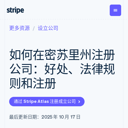
更多资源
设立公司
按企业阶段
文档
学习
支付
营收
资金管
平台
理
易市
大型企业
Stripe 文档
博客
Payments
Billing
初创企业
API 参考文档
客户案例
如何在密苏里州注册
在线支付
经常性收入
Global
Conn
库与 SDK
指南
Payment links
Metronome
Payouts
Stripe Apps
按用量计费
平台
公司：好处、法律规
无代码支付
Subscriptions
向第三
按应用场景
Checkout
方打款
支持
预构建支付界
订阅管理
则和注册
指南
智能体商务
面
Invoicing
加密货币
获取支持
一次性或定期
Elements
电子商务
接受线上付款
管理支持方案
灵活的 UI 组件
账单
嵌入式金融
实施预建结账流程
专业服务
支付方式
Tax
通过 Stripe Atlas 注册成立公司
财务自动化
构建平台或交易市场
Access to
销售税和增值
全球化企业
管理订阅
125+
税自动化
应用内支付
提供按用量计费
Authorization
Revenue
最后更新日期：2025 年 10 月 17 日
交易市场
发行稳定币支持的支付卡
Boost
Recognition
公司
资金管理
使用代理预配和管理服务
支付成功率优
会计自动化
平台