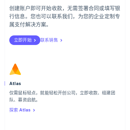
葡萄牙
创建账户即可开始收款，无需签署合同或填写银
Português
English
行信息。您也可以联系我们，为您的企业定制专
日本
日本語
English
属支付解决方案。
瑞典
Svenska
English
瑞士
立即开始
联系销售
Deutsch
Français
Italiano
English
塞浦路斯
English
斯洛伐克
English
斯洛文尼亚
English
Italiano
Atlas
泰国
ไทย
English
仅需鼠标轻点，就能轻松开创公司，立即收款、组建团
希腊
队、募资启航。
English
探索 Atlas
西班牙
Español
English
新加坡
English
简体中文