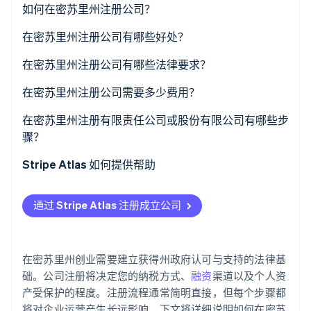
如何在密苏里州注册公司？
了解 Stripe 如何为 AI 构建经济基础设施。
立即观看
在密苏里州注册公司有哪些好处？
在密苏里州注册公司有哪些法律要求？
合规的名称
在密苏里州注册公司需要多少费用？
注册代理人
在密苏里州注册有限责任公司或股份有限公司有哪些步
骤？
公司成立文件
Stripe Atlas 如何提供帮助
年度报告
申请使用 Atlas 注册公司
其他合规文件
通过 Stripe Atlas 注册成立公司
在获取雇主识别号 (EIN) 前开通收款和银行服务
无现金创始人股权认购
在密苏里州创业需要建立获得州政府认可与支持的法律基
自动提交 83(b) 税务申报
础。公司注册将决定您的纳税方式、
融资
渠道以及个人资
产受保护的程度。注册流程通常简明直接，但每个步骤都
全球顶尖水准的公司法律文件
将对企业运营产生长远影响。下文将详细说明如何在密苏