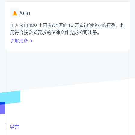
化
Stripe Sigma
产品路线图
SaaS
自定义报告
Link
Sessions 年度大会
加速结账
Data Pipeline
Atlas
招聘
数据同步
资源
新闻编辑室
加入来自 180 个国家/地区的 10 万家初创企业的行列，利
Stripe Press
按行业
应用程序集成
用符合投资者要求的法律文件完成公司注册。
代码示例
了解更多
AI 企业
开发者博客
更多
创作者经济
API 状态
联系
Product roadmap
游戏
了解未来规划
酒店、旅游与休闲
联系销售
保险
Radar
成为合作伙伴
媒体与娱乐
欺诈防范
非营利组织
Atlas
专业服务
初创企业注册
公共部门
零售
Climate
碳移除
生态系统
合作伙伴
导言
Stripe App Marketplace
Stripe Sessions 2026