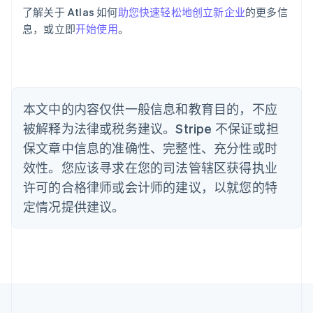
巴西
了解关于 Atlas 如何
助您快速轻松地创立新企业
的更多信
Português
English
息，或立即
开始使用
。
保加利亚
English
比利时
Nederlands
Français
Deutsch
English
波兰
本文中的内容仅供一般信息和教育目的，不应
English
丹麦
被解释为法律或税务建议。Stripe 不保证或担
English
保文章中信息的准确性、完整性、充分性或时
德国
效性。您应该寻求在您的司法管辖区获得执业
Deutsch
English
法国
许可的合格律师或会计师的建议，以就您的特
Français
English
定情况提供建议。
芬兰
English
Svenska
荷兰
Nederlands
English
加拿大
English
Français
捷克
English