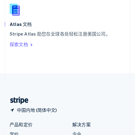
新西兰
English
匈牙利
English
Atlas 文档
意大利
Stripe Atlas 助您在全球各处轻松注册美国公司。
Italiano
English
印度
探索文档
English
英国
English
直布罗陀
English
中国内地
简体中文
English
中国香港特别行政区
English
简体中文
中国内地 (简体中文)
产品和定价
解决方案
定价
企业