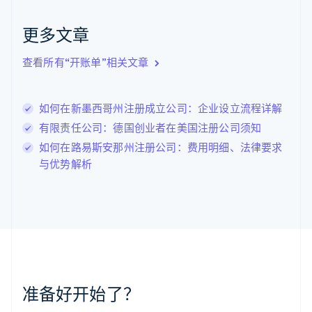
克罗地亚
English
Italiano
更多文章
拉脱维亚
English
查看所有“开账单”相关文章
立陶宛
English
列支敦士登
如何在新墨西哥州注册成立公司：企业设立流程详解
Deutsch
English
卢森堡
有限责任公司：德国创业者在美国注册公司须知
Français
Deutsch
English
如何在路易斯安那州注册公司：费用明细、法律要求
罗马尼亚
与优势解析
English
马尔他
English
马来西亚
English
简体中文
美国
English
Español
简体中文
墨西哥
Español
English
准备好开始了？
挪威
English