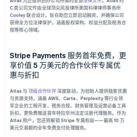
Atlas 为您提供创办公司所需的全部
法律文件
。Atlas 的
C 类公司文件由全球顶尖风投律所美国科律律师事务所
Cooley
联合设计，旨在助您立即启动融资，并确保公司
获得全方位法律保护，涵盖股权架构、权益分配及税务合
规等核心领域。
Stripe Payments 服务首年免费，更
享价值 5 万美元的合作伙伴专属优
惠与折扣
阿联酋
English
Atlas 与
顶级合作伙伴
深度联动，为创始人提供独家优惠
爱尔兰
与资源支持，涵盖 AWS、Carta、Perplexity 等行业领
English
爱沙尼亚
军企业的工程开发、税务合规、财务管理及运营必备工具
English
折扣，更免费赠送首年特拉华州法定注册代理服务。作为
奥地利
Atlas 用户，您还将解锁 Stripe 专属权益——最高 10 万
Deutsch
English
美元交易额的全年免费支付处理服务。
澳大利亚
English