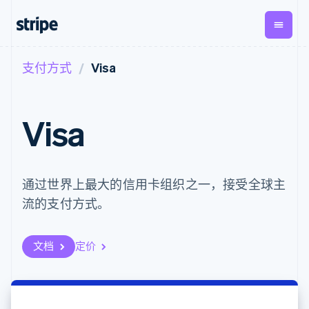
支付方式
Visa
按企业阶段
文档
学习
支付
营收
资金管
平台
理
易市
大型企业
Stripe 文档
博客
Payments
Billing
初创企业
API 参考文档
客户案例
Visa
在线支付
经常性收入
Global
Conn
库与 SDK
指南
Payment links
Metronome
Payouts
Stripe Apps
按用量计费
平台
无代码支付
Subscriptions
向第三
按应用场景
Checkout
方打款
支持
通过世界上最大的信用卡组织之一，接受全球主
预构建支付界
订阅管理
指南
智能体商务
面
Invoicing
流的支付方式。
加密货币
获取支持
一次性或定期
Elements
电子商务
接受线上付款
托管支持方案
灵活的 UI 组件
账单
嵌入式金融
实施预置结账流程
专业服务
支付方式
Tax
财务自动化
构建平台或交易市场
文档
定价
支持 125 种以
销售税和增值
全球化企业
管理订阅
上
税自动化
应用内支付
提供按用量计费
Authorization
Revenue
交易市场
发行稳定币支持的支付卡
Boost
Recognition
公司
资金管理
通过智能体配置和管理服
支付成功率优
会计自动化
平台
务