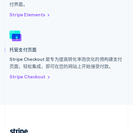
付界面。
English
西班牙
Stripe Elements
Español
English
新加坡
English
简体中文
新西兰
English
托管支付页面
匈牙利
English
Stripe Checkout 是专为提高转化率而优化的预构建支付
意大利
页面，轻松集成，即可在您的网站上开始接受付款。
Italiano
English
印度
Stripe Checkout
English
英国
English
直布罗陀
English
中国内地
简体中文
English
中国香港特别行政区
English
简体中文