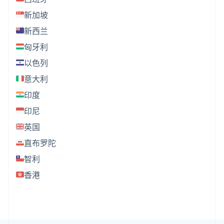
新加坡
新西兰
匈牙利
以色列
意大利
印度
印尼
英国
直布罗陀
智利
香港