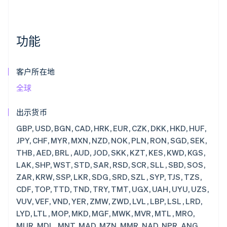
功能
客户所在地
全球
出示货币
GBP, USD, BGN, CAD, HRK, EUR, CZK, DKK, HKD, HUF, JPY, CHF, MYR, MXN, NZD, NOK, PLN, RON, SGD, SEK, THB, AED, BRL, AUD, JOD, SKK, KZT, KES, KWD, KGS, LAK, SHP, WST, STD, SAR, RSD, SCR, SLL, SBD, SOS, ZAR, KRW, SSP, LKR, SDG, SRD, SZL, SYP, TJS, TZS, CDF, TOP, TTD, TND, TRY, TMT, UGX, UAH, UYU, UZS, VUV, VEF, VND, YER, ZMW, ZWD, LVL, LBP, LSL, LRD, LYD, LTL, MOP, MKD, MGF, MWK, MVR, MTL, MRO, MUR, MDL, MNT, MAD, MZN, MMR, NAD, NPR, ANG, NIO, NGN, KPW, OMR, PKR, PAB, PGK, PYG, PEN, PHP, QAR, RUB, RWF, JMD, ILS, IQD, IRR, IDR, ISK, HNL, HTG, GYD, CFA, GNF, QTQ, GIP, GHS, GEL, GMD, XPF, FJD, FKP, EEK, ETB, ERN, SVC, EGP, ECS, DOP, DJF, CUP, CRC, KMF, COP, CNY, CYP, CLP, KYD, CVE, XAF, KHR, BIF, BND, BWP, BAM, BOB, BTN, BMD, XOF, BZD, BYR, BBD,