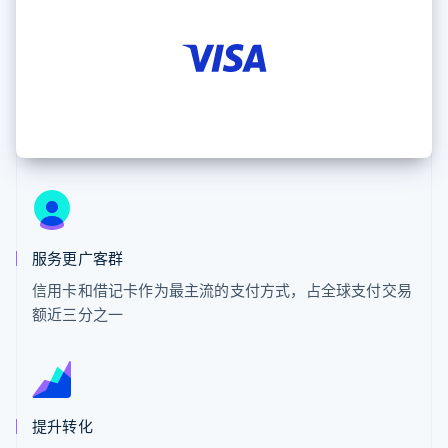
化
Stripe Sigma
产品路线图
SaaS
自定义报告
Link
Sessions 年度大会
加速结账
Data Pipeline
招聘
数据同步
资讯中心
资源
Stripe Press
按行业
应用集成
AI 企业
代码示例
更多
创作者经济
开发者博客
联系
Product roadmap
游戏
API 状态
了解未来规划
酒店、旅游与休闲
联系销售
保险
Radar
成为合作伙伴
媒体与娱乐
欺诈防范
非营利组织
服务更广客群
Atlas
专业服务
初创企业注册
公共部门
信用卡和借记卡作为最主流的支付方式，占全球支付交易
零售
Climate
额近三分之一
碳移除
生态系统
合作伙伴
提升转化
Stripe App Marketplace
Stripe Sessions 2026