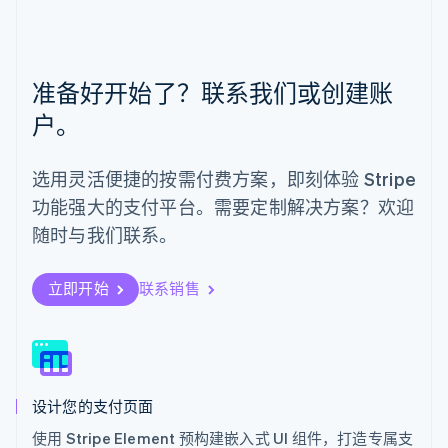
美国
English
Español
简体中文
墨西哥
Español
English
准备好开始了？联系我们或创建账
挪威
English
户。
葡萄牙
Português
English
日本
选用灵活便捷的按需付费方案，即刻体验 Stripe
日本語
English
功能强大的支付平台。需要定制解决方案？欢迎
瑞典
Svenska
English
随时与我们联系。
瑞士
Deutsch
Français
Italiano
English
塞浦路斯
立即开始
联系销售
English
斯洛伐克
English
斯洛文尼亚
English
Italiano
设计您的支付页面
泰国
ไทย
English
使用 Stripe Element 预构建嵌入式 UI 组件，打造专属支
希腊