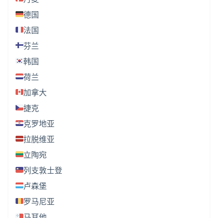
德国
法国
芬兰
韩国
荷兰
加拿大
捷克
克罗地亚
拉脱维亚
立陶宛
列支敦士登
卢森堡
罗马尼亚
马耳他