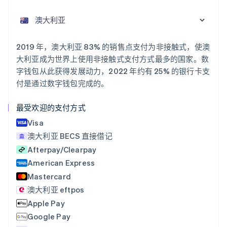
爱沙尼亚
English
奥地利
Deutsch
English
澳大利亚
2019 年，澳大利亚 83% 的销售点支付为非接触式，使澳
English
大利亚成为世界上使用非接触式支付方式最多的国家。数
巴西
字钱包从此获得发展动力，2022 年约有 25% 的银行卡支
Português
English
付是通过数字钱包完成的。
保加利亚
English
比利时
最受欢迎的支付方式
Nederlands
Français
Deutsch
English
Visa
波兰
澳大利亚 BECS 直接借记
English
丹麦
Afterpay/Clearpay
English
American Express
德国
Mastercard
Deutsch
English
法国
澳大利亚 eftpos
Français
English
Apple Pay
芬兰
Google Pay
English
Svenska