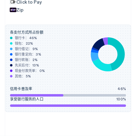
Click to Pay
荷兰
Nederlands
English
Zip
加拿大
English
Français
捷克
English
各支付方式所占份额
克罗地亚
银行卡：
46
%
钱包：
22
%
English
Italiano
银行借记：
9
%
拉脱维亚
银行重定向：
3
%
English
银行转账：
2
%
立陶宛
先买后付：
13
%
English
现金付款凭单：
0
%
列支敦士登
其他：
5
%
Deutsch
English
卢森堡
信用卡普及率
46
%
Français
Deutsch
English
罗马尼亚
享受银行服务的人口
100
%
English
马尔他
English
马来西亚
English
简体中文