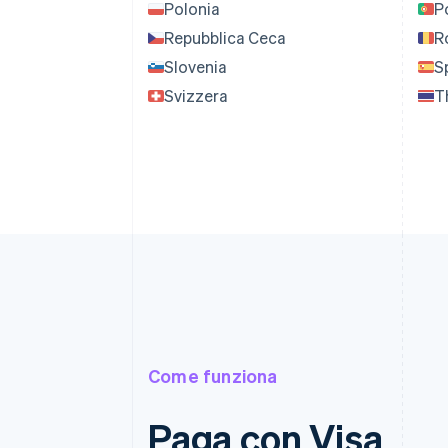
Polonia
P
Repubblica Ceca
R
Slovenia
S
Svizzera
T
Come funziona
Paga con Visa