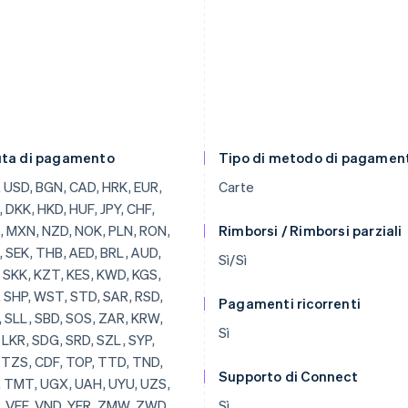
uta di pagamento
Tipo di metodo di pagamen
, BRL, AUD, JOD, SKK, KZT, KES, KWD, KGS, LAK, SHP, WST, STD, SAR, RSD, SCR, SLL, SBD, SOS, ZAR, KRW, SSP, LKR, SDG, SRD, SZL, SYP, TJS, TZS, CDF, TOP, TTD, TND, TRY, TMT, UGX, UAH, UYU, UZS, VUV, VEF, VND, YER, ZMW, ZWD, LVL, LBP, LSL, LRD, LYD, LTL, MOP, MKD, MGF, MWK, MVR, MTL, MRO, MUR, MDL, MNT, MAD, MZN, MMR, NAD, NPR, ANG, NIO, NGN, KPW, OMR, PKR, PAB, PGK, PYG, PEN, PHP, QAR, RUB, RWF, JMD, ILS, IQD, IRR, IDR, ISK, HNL, HTG, GYD, CFA, GNF, QTQ, GIP, GHS, GEL, GMD, XPF, FJD, FKP, EEK, ETB, ERN, SVC, EGP, ECS, DOP, DJF, CUP, CRC, KMF, COP, CNY, CYP, CLP, KYD, CVE, XAF, KHR, BIF, BND, BWP, BAM, BOB, BTN, BMD, XOF, BZD, BYR, BBD,
Carte
Rimborsi / Rimborsi parziali
Sì/Sì
Pagamenti ricorrenti
Sì
Supporto di Connect
Sì