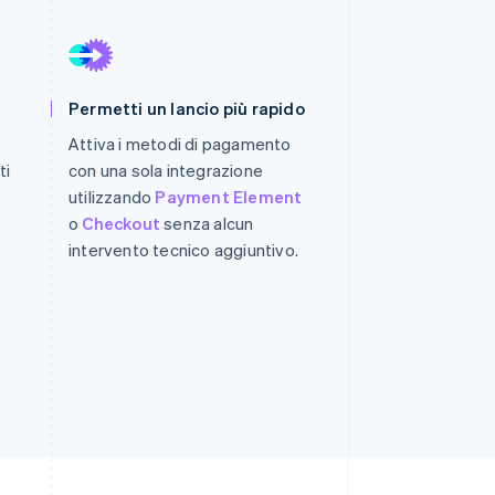
Stripe Sessions 2026
Scopri come Stripe sta
Permetti un lancio più rapido
costruendo
l'infrastruttura
Attiva i metodi di pagamento
economica per l'IA.
ti
con una sola integrazione
Guarda ora
utilizzando
Payment Element
o
Checkout
senza alcun
intervento tecnico aggiuntivo.