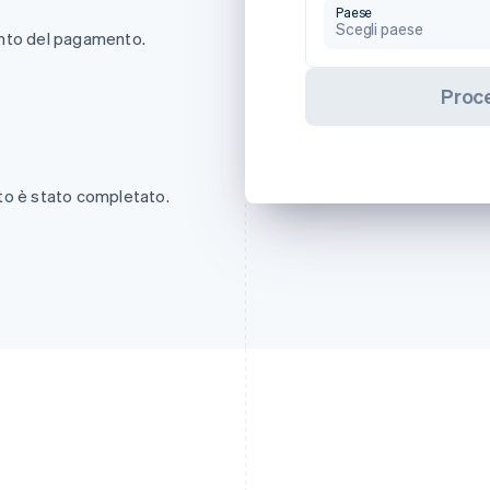
Paese
Scegli paese
mento del pagamento.
Proc
to è stato completato.