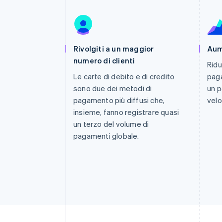
Link
Pagamento accelerato
Financial Connections
Conti finanziari collegati
Rivolgiti a un maggior
Aum
numero di clienti
Ridu
Le carte di debito e di credito
paga
sono due dei metodi di
un p
pagamento più diffusi che,
velo
insieme, fanno registrare quasi
un terzo del volume di
pagamenti globale.