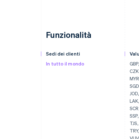
Funzionalità
Sedi dei clienti
Val
In tutto il mondo
GBP, USD, BGN, CAD, HRK, EUR, CZK, DKK, HKD, HUF, JPY, CHF, MYR, MXN, NZD, NOK, PLN, RON, SGD, SEK, THB, AED