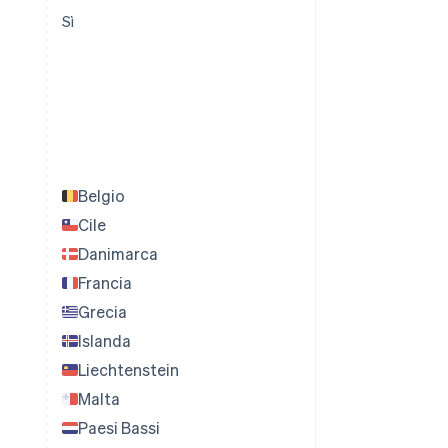
Sì
Belgio
Cile
Danimarca
Francia
Grecia
Islanda
Liechtenstein
Malta
Paesi Bassi