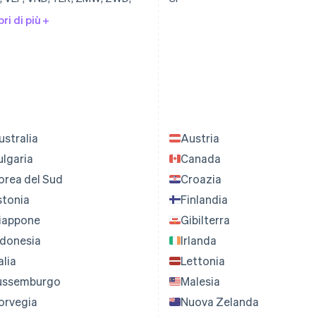
ri di più
ustralia
Austria
ulgaria
Canada
orea del Sud
Croazia
stonia
Finlandia
iappone
Gibilterra
ndonesia
Irlanda
alia
Lettonia
ussemburgo
Malesia
orvegia
Nuova Zelanda