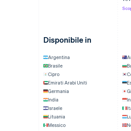
Scop
Disponibile in
Argentina
A
Brasile
B
Cipro
C
Emirati Arabi Uniti
E
Germania
G
India
I
Israele
It
Lituania
L
Messico
N