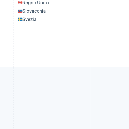
Regno Unito
Slovacchia
Svezia