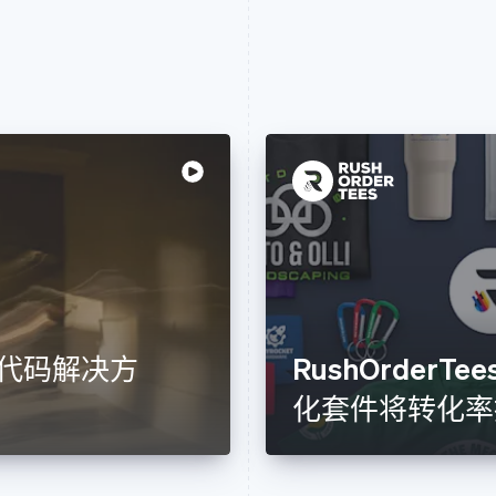
 的无代码解决方
RushOrderTe
化套件将转化率提