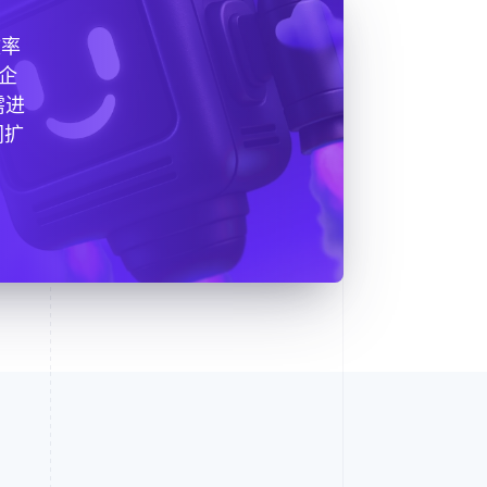
效率
和企
需进
同扩