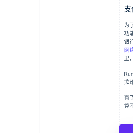
支
为了
功能
银
网
里，
Ru
欺
有
算