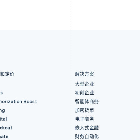
立陶宛
瑞士
English
Deutsch
Français
Italiano
Englis
列支敦士登
塞浦路斯
Deutsch
English
English
卢森堡
斯洛伐克
Français
Deutsch
English
English
罗马尼亚
斯洛文尼亚
English
English
Italiano
马尔他
泰国
English
ไทย
English
马来西亚
希腊
English
简体中文
English
品和定价
解决方案
价
大型企业
as
初创企业
horization Boost
智能体商务
ing
加密货币
tal
电子商务
ckout
嵌入式金融
mate
财务自动化