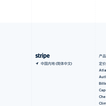
保加利亚
English
比利时
Nederlands
Français
Deutsch
English
波兰
English
丹麦
English
德国
Deutsch
English
法国
Français
English
产
中国内地 (简体中文)
定
Atl
Aut
Bill
Capi
Che
Cli