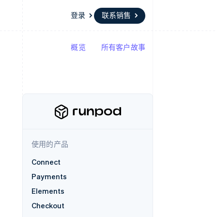
登录
联系销售
概览
所有客户故事
资源
生态系统
联系
场
更多
应用集成
合作伙伴
联系销售
Product roadmap
代码示例
Stripe App Marketplace
成为合作伙伴
了解未来规划
开发者博客
API 状态
Radar
欺诈防范
Atlas
初创企业注册
使用的产品
Climate
碳移除
Connect
Payments
Elements
Checkout