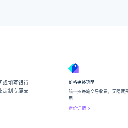
芬兰
美国
English
Svenska
English
Español
简体中文
荷兰
墨西哥
Nederlands
English
Español
English
同或填写银行
价格始终透明
加拿大
挪威
English
Français
English
业定制专属支
统一按每笔交易收费，无隐藏
捷克
葡萄牙
用
English
Português
English
克罗地亚
日本
定价详情
English
Italiano
日本語
English
拉脱维亚
瑞典
English
Svenska
English