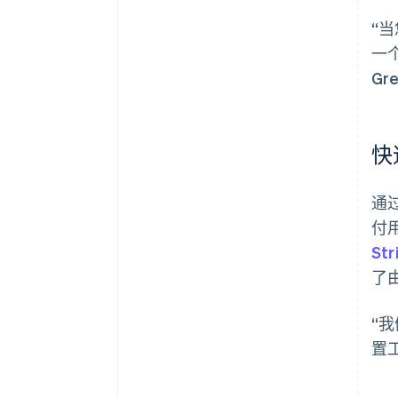
“
一
Gr
快
通过
付
Str
了由
“
置