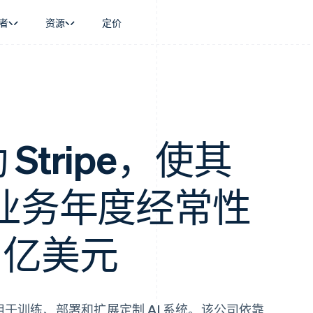
者
资源
定价
景
指南
按行业
公司
资金管理
平台和交易市
商务
持
接受线上付款
AI 企业
产品路线图
Global Payouts
Connect
币
持方案
实施预置结账流程
创作者经济
Sessions 年度大会
向第三方打款
平台支付
务
务
构建平台或交易市场
游戏
招聘
金融
管理订阅
酒店、旅游与休闲
资讯中心
 Stripe，使其
动化
提供按用量计费
保险
Stripe Press
企业
发行稳定币支持的支付卡
媒体与娱乐
支付
通过智能体配置和管理服务
非营利组织
ud 业务年度经常性
场
专业服务
理
公共部门
零售
化
2 亿美元
on
于训练、部署和扩展定制 AI 系统。该公司依靠