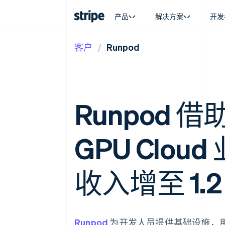
产品
解决方案
开发
客户
Runpod
按企业阶段
文档
学习
按应用场
支持
支付
营收
大型企业
Stripe 文档
博客
智能体
获取支
Payments
Billing
初创企业
API 参考文档
客户案例
加密货
托管支
在线支付
经常性收入
库与 SDK
指南
电子商
专业服
Payment links
Metronome
Stripe Apps
嵌入式
Runpod 借助
无代码支付
按用量计费
财务自
Checkout
Subscriptions
全球化
预构建支付界面
订阅管理
应用内
Elements
Invoicing
GPU Clo
交易市
灵活的 UI 组件
一次性或定期账单
资金管
Payment methods
Tax
平台
接入 125+ 种支付方式
销售税和增值税自动
SaaS
Authorization Boost
收入增至 1.
Revenue Recogniti
支付成功率优化
会计自动化
Link
Stripe Sigma
加速结账
自定义报告
Data Pipeline
数据同步
Runpod
为开发人员提供基础设施，用