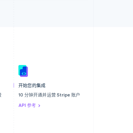
西班牙
Español
English
新加坡
English
简体中文
开始您的集成
新西兰
English
费
10 分钟开通并运营 Stripe 账户
匈牙利
English
API 参考
意大利
Italiano
English
印度
English