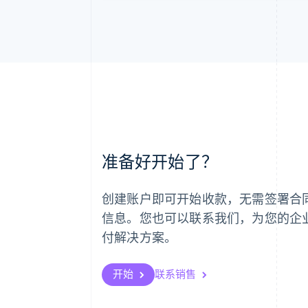
阿联酋
准备好开始了？
English
爱尔兰
English
创建账户即可开始收款，无需签署合
爱沙尼亚
English
信息。您也可以联系我们，为您的企
奥地利
付解决方案。
Deutsch
English
澳大利亚
English
开始
联系销售
巴西
Português
English