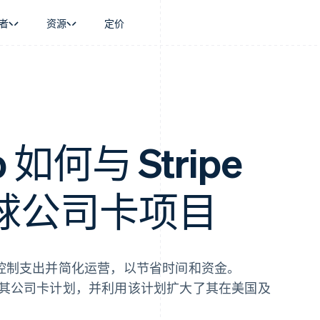
者
资源
定价
景
指南
按行业
公司
资金管理
平台和交易市
商务
持
接受线上付款
AI 企业
产品路线图
Global Payouts
Connect
币
持方案
实施预置结账流程
创作者经济
Sessions 年度大会
向第三方打款
平台支付
务
务
构建平台或交易市场
游戏
招聘
金融
管理订阅
酒店、旅游与休闲
资讯中心
如何与 Stripe
动化
提供按用量计费
保险
Stripe Press
企业
发行稳定币支持的支付卡
媒体与娱乐
支付
通过智能体配置和管理服务
非营利组织
球公司卡项目
场
专业服务
理
公共部门
零售
化
on
控制支出并简化运营，以节省时间和资金。
动并扩展其公司卡计划，并利用该计划扩大了其在美国及