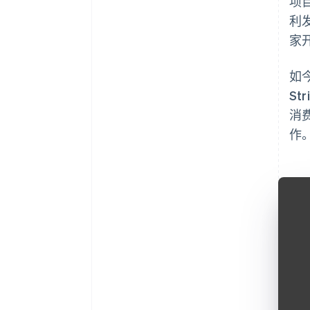
项
利
家
如
S
消费
作