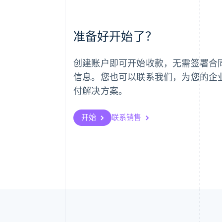
阿联酋
准备好开始了？
English
爱尔兰
English
创建账户即可开始收款，无需签署合
爱沙尼亚
English
信息。您也可以联系我们，为您的企
奥地利
付解决方案。
Deutsch
English
澳大利亚
English
开始
联系销售
巴西
Português
English
保加利亚
English
比利时
Nederlands
Français
Deutsch
English
波兰
English
丹麦
English
德国