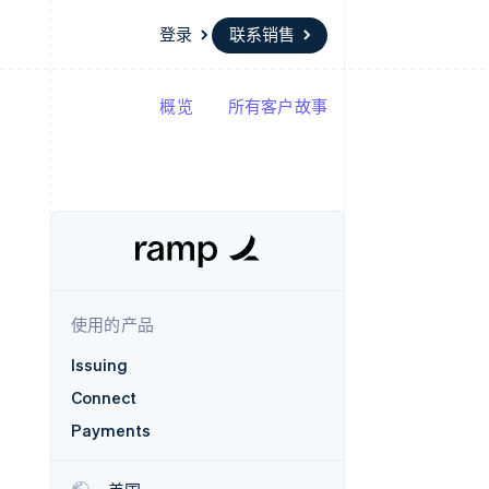
登录
联系销售
概览
所有客户故事
资源
生态系统
联系
场
更多
应用集成
合作伙伴
联系销售
Product roadmap
代码示例
Stripe App Marketplace
成为合作伙伴
了解未来规划
开发者博客
API 状态
Radar
欺诈防范
Atlas
初创企业注册
使用的产品
Climate
碳移除
Issuing
Connect
Payments