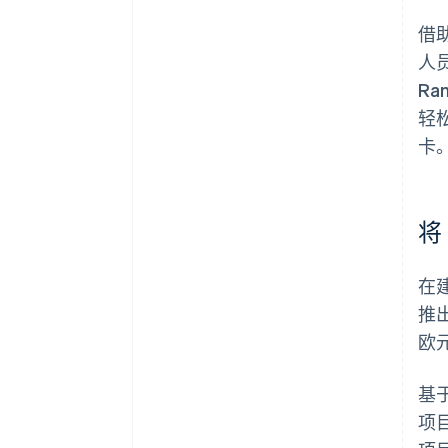
借
人员
Ra
轻
卡
将
在建
推
欧
基
项