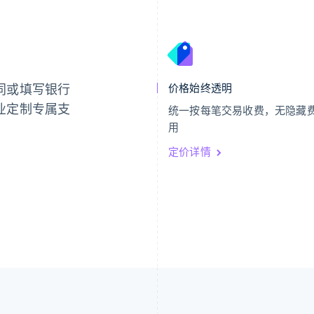
芬兰
美国
English
Svenska
English
Español
简体中文
荷兰
墨西哥
Nederlands
English
Español
English
同或填写银行
价格始终透明
加拿大
挪威
English
Français
English
业定制专属支
统一按每笔交易收费，无隐藏
捷克
葡萄牙
用
English
Português
English
克罗地亚
日本
定价详情
English
Italiano
日本語
English
拉脱维亚
瑞典
English
Svenska
English
立陶宛
瑞士
English
Deutsch
Français
Italiano
Englis
列支敦士登
塞浦路斯
Deutsch
English
English
卢森堡
斯洛伐克
Français
Deutsch
English
English
罗马尼亚
斯洛文尼亚
English
English
Italiano
马尔他
泰国