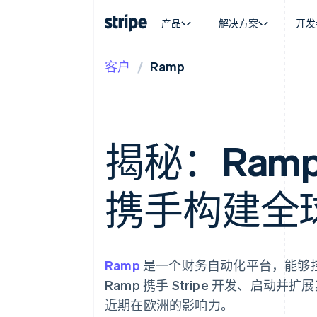
产品
解决方案
开发
客户
Ramp
按企业阶段
文档
学习
按应用场
支持
支付
营收
大型企业
Stripe 文档
博客
智能体
获取支
Payments
Billing
初创企业
API 参考文档
客户案例
加密货
托管支
在线支付
经常性收入
库与 SDK
指南
电子商
专业服
Payment links
Metronome
Stripe Apps
嵌入式
揭秘：Ramp 
无代码支付
按用量计费
财务自
Checkout
Subscriptions
全球化
预构建支付界面
订阅管理
应用内
Elements
Invoicing
携手构建全
交易市
灵活的 UI 组件
一次性或定期账单
资金管
支付方式
Tax
平台
支持 125 种以上
销售税和增值税自动
SaaS
Authorization Boost
Revenue Recogniti
支付成功率优化
会计自动化
Ramp
是一个财务自动化平台，能够
Link
Stripe Sigma
加速结账
自定义报告
Ramp 携手 Stripe 开发、启
Data Pipeline
近期在欧洲的影响力。
数据同步