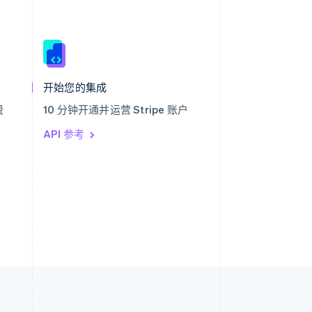
西班牙
Español
English
新加坡
English
简体中文
开始您的集成
新西兰
English
费
10 分钟开通并运营 Stripe 账户
匈牙利
English
API 参考
意大利
Italiano
English
印度
English
英国
h
English
直布罗陀
English
中国内地
简体中文
English
中国香港特别行政区
English
简体中文