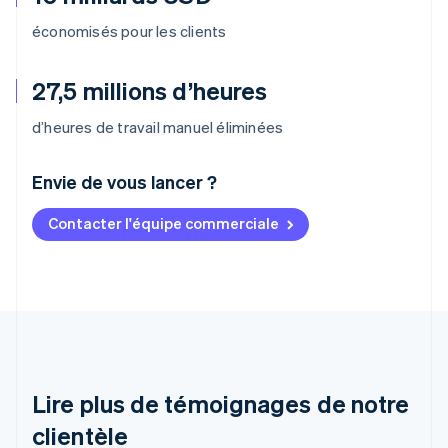
économisés pour les clients
27,5 millions d’heures
d’heures de travail manuel éliminées
Envie de vous lancer ?
Contacter l'équipe commerciale
Allemagne
Deutsch
English
Australie
English
Autriche
Deutsch
English
Belgique
Nederlands
Français
Deutsch
English
Brésil
Lire plus de témoignages de notre
Português
English
clientèle
Bulgarie