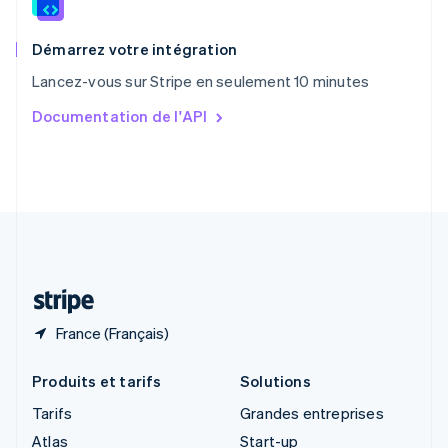
English
Royaume-Uni
English
Démarrez votre intégration
Singapour
Lancez-vous sur Stripe en seulement 10 minutes
English
简体中文
Slovaquie
Documentation de l'API
English
Slovénie
English
Italiano
Suède
Svenska
English
Suisse
Deutsch
Français
Italiano
English
Thaïlande
ไทย
English
France (Français)
Produits et tarifs
Solutions
Tarifs
Grandes entreprises
Atlas
Start-up