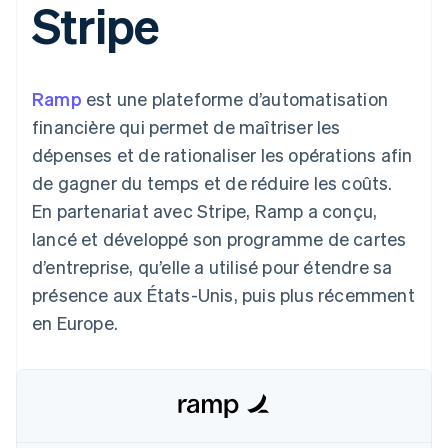
Stripe
UI flexibles
Recognition
cryptomonnaie
l’application
Gérer des
Moyens de
Comptabilité
Entreprise
intégrables
Marketplaces
abonnements
paiement
automatisée
Gestion financière
Proposer une
Accès à plus
Stripe Sigma
Roadmap produit
Plateformes
facturation à l'usage
de 125
Rapports
Sessions : conférence
SaaS
Émettre des cartes
Ramp
est une plateforme d’automatisation
Terminal
personnalisés
annuelle
bancaires adossées à
Paiements en
Data Pipeline
Carrières
des stablecoins
financière qui permet de maîtriser les
personne
Synchronisation
Communiqués de
Fournir et gérer des
dépenses et de rationaliser les opérations afin
Authorization
des données
presse
services avec des
Par secteur
Boost
Stripe Press
agents
de gagner du temps et de réduire les coûts.
Acceptation
En partenariat avec Stripe, Ramp a conçu,
optimisée
Entreprises d'IA
Link
Économie des
lancé et développé son programme de cartes
Paiements
créateurs
Contact
Ressources
Jeux
d’entreprise, qu’elle a utilisé pour étendre sa
accélérés
Hôtellerie, voyages et
Financial
Contacter notre équipe
présence aux États-Unis, puis plus récemment
loisirs
Intégrations
Connections
Assurance
d'applications
Comptes
en Europe.
Devenir partenaire
Médias et
Exemples de code
financiers
divertissements
Blog des développeurs
associés
Organisations à but
non lucratif
État de l'API
Services aux
Plus
entreprises
Product roadmap
Secteur public