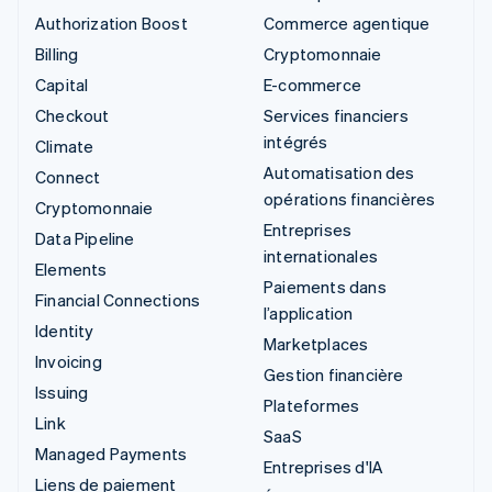
Authorization Boost
Commerce agentique
Billing
Cryptomonnaie
Capital
E-commerce
Checkout
Services financiers
intégrés
Climate
Automatisation des
Connect
opérations financières
Cryptomonnaie
Entreprises
Data Pipeline
internationales
Elements
Paiements dans
Financial Connections
l’application
Identity
Marketplaces
Invoicing
Gestion financière
Issuing
Plateformes
Link
SaaS
Managed Payments
Entreprises d'IA
Liens de paiement