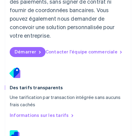
des paiements, sans signer de contrat ni
Français
Deutsch
English
Malaisie
fournir de coordonnées bancaires. Vous
English
简体中文
pouvez également nous demander de
Malte
concevoir une solution personnalisée pour
English
Mexique
votre entreprise.
Español
English
Norvège
English
Démarrer
Contacter l'équipe commerciale
Nouvelle-Zélande
English
Pays-Bas
Nederlands
English
Pologne
English
Des tarifs transparents
Portugal
Une tarification par transaction intégrée sans aucuns
Português
English
frais cachés
R.A.S. de Hong Kong, Chine
English
简体中文
Informations sur les tarifs
République tchèque
English
Roumanie