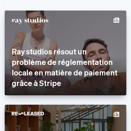
English
Canada
English
Français
Chine continentale
简体中文
English
Chypre
English
Croatie
English
Italiano
Ray studios résout un
Danemark
problème de réglementation
English
Émirats arabes unis
locale en matière de paiement
English
Espagne
grâce à Stripe
Español
English
Estonie
English
États-Unis
English
Español
简体中文
Finlande
English
Svenska
France