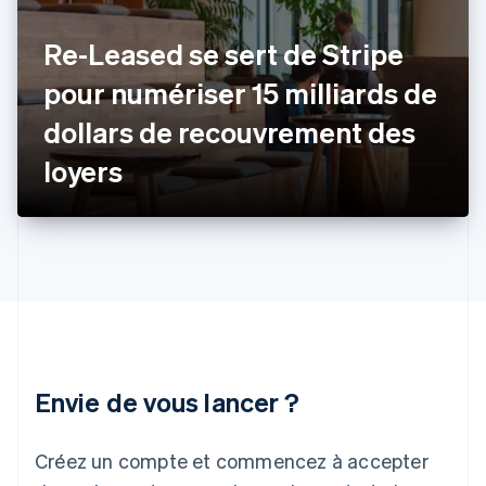
Français
English
Gibraltar
Re-Leased se sert de Stripe
English
Grèce
pour numériser 15 milliards de
English
Hongrie
dollars de recouvrement des
English
Inde
loyers
English
Irlande
English
Italie
Italiano
English
Japon
日本語
English
Lettonie
English
Liechtenstein
Envie de vous lancer ?
Deutsch
English
Lituanie
English
Créez un compte et commencez à accepter
Luxembourg