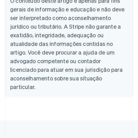
O conteúdo deste artigo é apenas para fins
Deutsch
English
Austrália
gerais de informação e educação e não deve
English
ser interpretado como aconselhamento
Áustria
jurídico ou tributário. A Stripe não garante a
Deutsch
English
Bélgica
exatidão, integridade, adequação ou
Nederlands
Français
Deutsch
English
atualidade das informações contidas no
Brasil
Português
English
artigo. Você deve procurar a ajuda de um
Bulgária
advogado competente ou contador
English
Canadá
licenciado para atuar em sua jurisdição para
English
Français
aconselhamento sobre sua situação
China continental
particular.
简体中文
English
Chipre
English
Croácia
English
Italiano
Dinamarca
English
Emirados Árabes Unidos
English