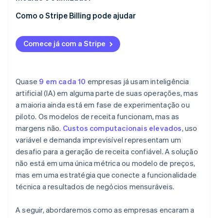
venda
Meça os indicadores certos
Como o Stripe Billing pode ajudar
Use dados para refinar preços
Comece já com a Stripe
Quase
9 em cada 10
empresas já usam inteligência
artificial (IA) em alguma parte de suas operações, mas
a maioria ainda está em fase de experimentação ou
piloto. Os modelos de receita funcionam, mas as
margens não.
Custos computacionais elevados
, uso
variável e demanda imprevisível representam um
desafio para a geração de receita confiável. A solução
não está em uma única métrica ou modelo de preços,
mas em uma estratégia que conecte a funcionalidade
técnica a resultados de negócios mensuráveis.
A seguir, abordaremos como as empresas encaram a