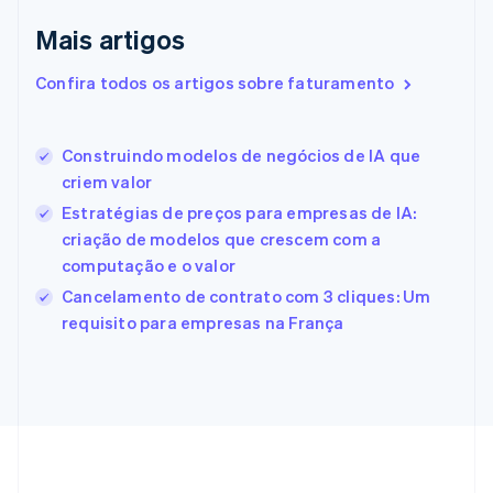
Eslováquia
Mais artigos
English
Eslovênia
Confira todos os artigos sobre faturamento
English
Italiano
Espanha
Español
English
Construindo modelos de negócios de IA que
Estados Unidos
criem valor
English
Español
简体中文
Estônia
Estratégias de preços para empresas de IA:
English
criação de modelos que crescem com a
Finlândia
computação e o valor
English
Svenska
França
Cancelamento de contrato com 3 cliques: Um
Français
English
requisito para empresas na França
Gibraltar
English
Grécia
English
Hungria
English
Índia
English