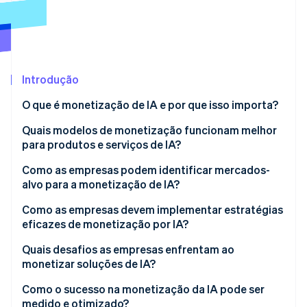
Ecossistema
Stripe Sessions 2026
Parceiros
Stripe App Marketplace
Veja como a Stripe está construindo a infraestrutura econô
Introdução
Assista agora
O que é monetização de IA e por que isso importa?
Quais modelos de monetização funcionam melhor
para produtos e serviços de IA?
Precificação baseada em uso
Como as empresas podem identificar mercados-
alvo para a monetização de IA?
Modelos de assinatura e híbridos
Encontre um problema mensurável
Como as empresas devem implementar estratégias
Precificação baseada em resultados
eficazes de monetização por IA?
Mapeie o centro de compras
Monetização direta vs. indireta
Comece pelo que você realmente consegue medir
Quais desafios as empresas enfrentam ao
Valide com pilotos
monetizar soluções de IA?
Trate o faturamento como parte do produto
Siga a urgência
Como o sucesso na monetização da IA pode ser
Mantenha as evidências próximas ao processo de
medido e otimizado?