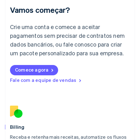
Irlanda
Vamos começar?
English
Itália
Crie uma conta e comece a aceitar
Italiano
English
Japão
pagamentos sem precisar de contratos nem
日本語
English
dados bancários, ou fale conosco para criar
Letônia
English
um pacote personalizado para sua empresa.
Liechtenstein
Deutsch
English
Comece agora
Lituânia
English
Fale com a equipe de vendas
Luxemburgo
Français
Deutsch
English
Malásia
English
简体中文
Malta
English
México
Español
English
Billing
Noruega
Receba e retenha mais receitas, automatize os fluxos
English