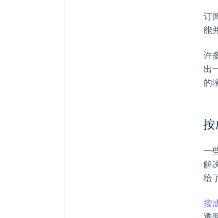
订阅
能
许多
出
的
按
一些
解
给
按
透