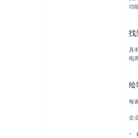
功
找
具
电
绘
每
企