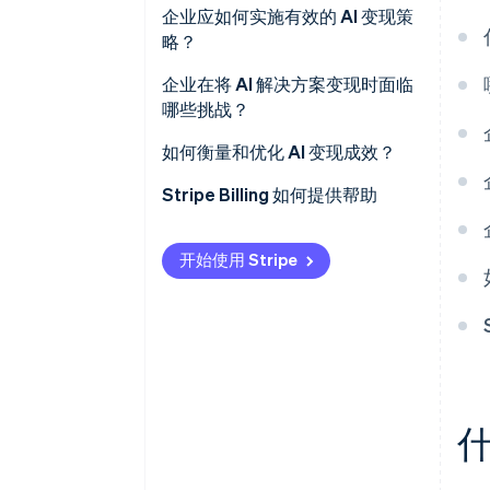
找到可量化的问题
企业应如何实施有效的 AI 变现策
按成果定价
略？
绘制采购中心地图
直接变现与间接变现
从实际可衡量的指标入手
企业在将 AI 解决方案变现时面临
通过试点验证
哪些挑战？
将计费视为产品的一部分
把握紧迫需求
如何衡量和优化 AI 变现成效？
让证据与销售紧密相连
衡量正确指标
Stripe Billing 如何提供帮助
利用数据优化定价
开始使用 Stripe
什