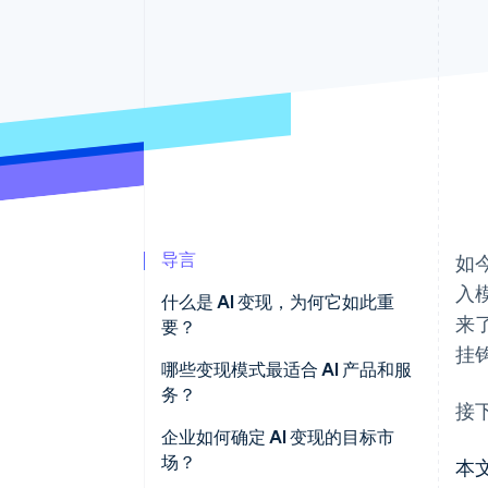
导言
如
入
什么是 AI 变现，为何它如此重
来
要？
挂
哪些变现模式最适合 AI 产品和服
务？
接
按用量定价
企业如何确定 AI 变现的目标市
场？
本
订阅模式与混合模式