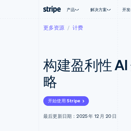
产品
解决方案
开发
更多资源
计费
按企业阶段
文档
学习
按应用场
支持
支付
营收
大型企业
Stripe 文档
博客
智能体
获取支
Payments
Billing
初创企业
API 参考文档
客户案例
加密货
托管支
在线支付
经常性收入
库与 SDK
指南
电子商
专业服
Payment links
Metronome
Stripe Apps
构建盈利性 AI
嵌入式
无代码支付
按用量计费
财务自
Checkout
Subscriptions
全球化
预构建支付界面
订阅管理
应用内
略
Elements
Invoicing
交易市
灵活的 UI 组件
一次性或定期账单
资金管
Payment methods
Tax
平台
接入 125+ 种支付方式
销售税和增值税自动
SaaS
Terminal
Revenue Recogniti
开始使用 Stripe
线下支付
会计自动化
Authorization Boost
Stripe Sigma
支付成功率优化
自定义报告
最后更新日期：2025 年 12 月 20 日
Link
Data Pipeline
加速结账
数据同步