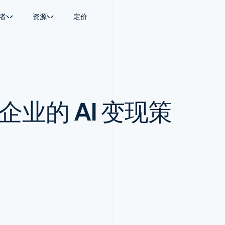
者
资源
定价
景
指南
按行业
公司
资金管理
平台和交易市
商务
持
接受线上付款
AI 企业
产品路线图
Global Payouts
Connect
币
持方案
实施预置结账流程
创作者经济
Sessions 年度大会
向第三方打款
平台支付
务
务
构建平台或交易市场
游戏
招聘
Crypto
 企业的 AI 变现策
金融
管理订阅
酒店、旅游与休闲
资讯中心
钱包、稳定币发行和发卡基础设
动化
提供按用量计费
保险
Stripe Press
施
企业
发行稳定币支持的支付卡
媒体与娱乐
支付
通过智能体配置和管理服务
非营利组织
场
专业服务
理
公共部门
零售
化
on