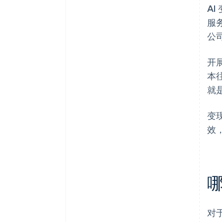
A
服
公
开
本
就
变
效
哪
对