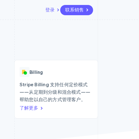
登录
联系销售
资源
生态系统
联系
场
更多
应用集成
合作伙伴
联系销售
Product roadmap
代码示例
Stripe App Marketplace
成为合作伙伴
了解未来规划
开发者博客
API 状态
Radar
欺诈防范
Billing
Atlas
初创企业注册
Stripe Billing 支持任何定价模式
——从定期到分级和混合模式——
Climate
碳移除
帮助您以自己的方式管理客户。
了解更多