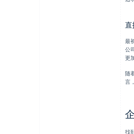
直
最
公
更
随
言
企
找