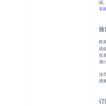
战
策
按
即
或
也
测
这
措
订