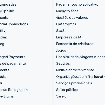
ptomoedas
Pagamentos no aplicativo
 Pipeline
Marketplaces
ments
Gestão dos valores
ncial Connections
Plataformas
tity
SaaS
icing
Empresas de IA
ing
Economia de criadores
Jogos
aged Payments
Hospitalidade, viagens e lazer
ks de pagamento
Seguros
ments
Mídia e entretenimento
outs
Organizações sem fins lucrat
ar
Serviços profissionais
enue Recognition
Setor público
pe Sigma
Varejo