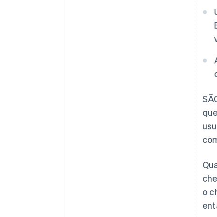
SÃO
que
usu
com
Qua
che
o c
ent