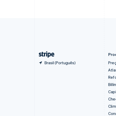
China continental
简体中文
English
Chipre
English
Croácia
English
Italiano
Dinamarca
English
Emirados Árabes Unidos
English
Pro
Brasil (Português)
Pre
Atla
Refo
Billi
Capi
Che
Cli
Con