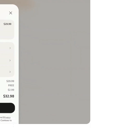
Stripe Sessions 2026
Veja como a Stripe está
construindo a
infraestrutura
econômica da IA.
Assista agora