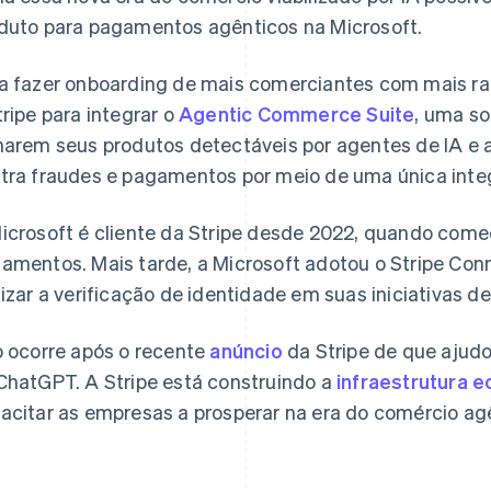
duto para pagamentos agênticos na Microsoft.
a fazer onboarding de mais comerciantes com mais rap
tripe para integrar o
Agentic Commerce Suite
, uma s
narem seus produtos detectáveis por agentes de IA e 
tra fraudes e pagamentos por meio de uma única inte
Eslováquia
Itália
English
Italiano
English
icrosoft é cliente da Stripe desde 2022, quando começ
Eslovênia
Japão
amentos. Mais tarde, a Microsoft adotou o Stripe Con
English
Italiano
日本語
English
Espanha
Letônia
lizar a verificação de identidade em suas iniciativas d
Español
English
English
Estados Unidos
Liechtenstein
o ocorre após o recente
anúncio
da Stripe de que ajudou
English
Español
简体中文
Deutsch
English
Estônia
Lituânia
ChatGPT. A Stripe está construindo a
infraestrutura 
English
English
acitar as empresas a prosperar na era do comércio ag
Finlândia
Luxemburgo
English
Svenska
Français
Deutsch
English
França
Malásia
Français
English
English
简体中文