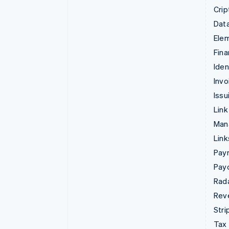
Cri
Data
Ele
Fina
Iden
Invo
Issu
Link
Man
Lin
Pay
Pay
Rad
Rev
Stri
Tax