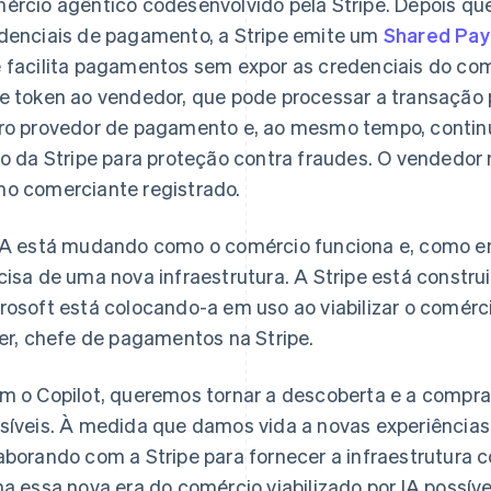
ércio agêntico codesenvolvido pela Stripe. Depois qu
denciais de pagamento, a Stripe emite um
Shared Pa
 facilita pagamentos sem expor as credenciais do com
e token ao vendedor, que pode processar a transação pe
ro provedor de pagamento e, ao mesmo tempo, continu
co da Stripe para proteção contra fraudes. O vendedo
o comerciante registrado.
IA está mudando como o comércio funciona e, como e
cisa de uma nova infraestrutura. A Stripe está construi
rosoft está colocando-a em uso ao viabilizar o comérci
ler, chefe de pagamentos na Stripe.
m o Copilot, queremos tornar a descoberta e a compra
síveis. À medida que damos vida a novas experiências 
aborando com a Stripe para fornecer a infraestrutura c
na essa nova era do comércio viabilizado por IA possív