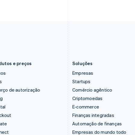
Gibraltar
Malta
English
English
Grécia
México
English
Español
English
Hungria
Noruega
English
English
Índia
Nova Zelândia
English
English
Irlanda
Países Baixos
English
Nederlands
English
dutos e preços
Soluções
ços
Empresas
s
Startups
rço de autorização
Comércio agêntico
ng
Criptomoedas
tal
E-commerce
ckout
Finanças integradas
mate
Automação de finanças
nect
Empresas do mundo todo