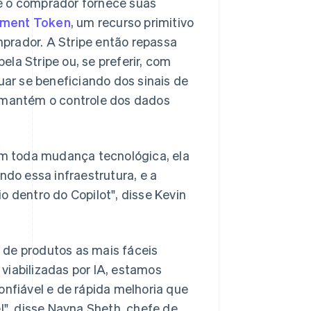
e o comprador fornece suas
yment Token
, um recurso primitivo
prador. A Stripe então repassa
la Stripe ou, se preferir, com
ar se beneficiando dos sinais de
r mantém o controle dos dados
m toda mudança tecnológica, ela
ndo essa infraestrutura, e a
o dentro do Copilot", disse Kevin
 de produtos as mais fáceis
viabilizadas por IA, estamos
onfiável e de rápida melhoria que
el", disse Nayna Sheth, chefe de