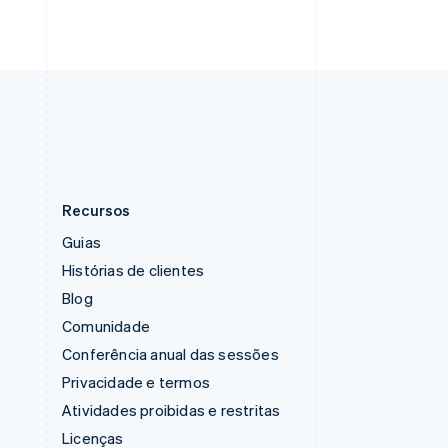
Suécia
Svenska
English
Suíça
Deutsch
Français
Italiano
English
Tailândia
ไทย
English
Recursos
Guias
Histórias de clientes
Blog
Comunidade
Conferência anual das sessões
Privacidade e termos
Atividades proibidas e restritas
Licenças