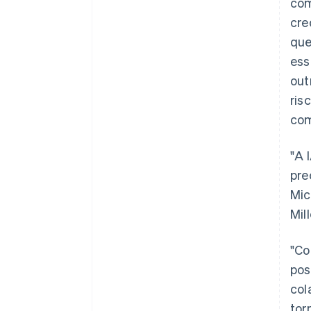
com
cre
que
ess
out
ris
com
"A 
pre
Mic
Mil
"Co
pos
col
tor