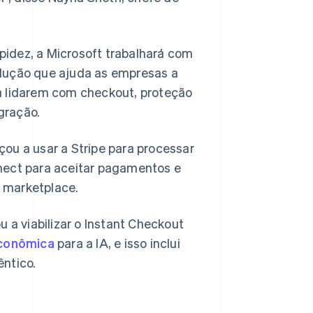
idez, a Microsoft trabalhará com
olução que ajuda as empresas a
a lidarem com checkout, proteção
gração.
Polônia
English
ou a usar a Stripe para processar
Portugal
nect para aceitar pagamentos e
Português
English
RAE de Hong Kong, China
e marketplace.
English
简体中文
Reino Unido
 a viabilizar o Instant Checkout
English
República Tcheca
econômica
para a IA, e isso inclui
English
êntico.
Romênia
English
Singapura
English
简体中文