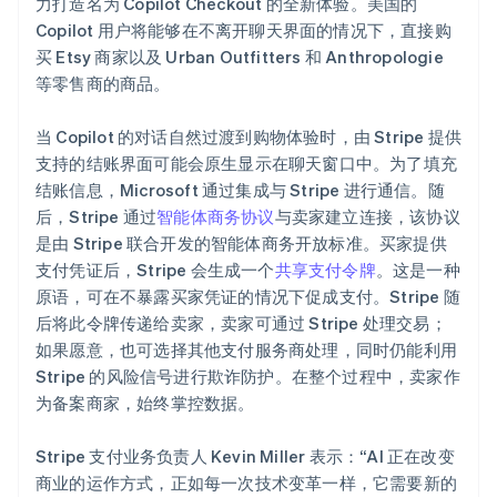
力打造名为 Copilot Checkout 的全新体验。美国的
立陶宛
初创企业注册
Copilot 用户将能够在不离开聊天界面的情况下，直接购
English
Climate
列支敦士登
买 Etsy 商家以及 Urban Outfitters 和 Anthropologie
碳移除
Deutsch
English
等零售商的商品。
卢森堡
Identity
Français
Deutsch
English
在线身份验证
当 Copilot 的对话自然过渡到购物体验时，由 Stripe 提供
罗马尼亚
支持的结账界面可能会原生显示在聊天窗口中。为了填充
English
马尔他
结账信息，Microsoft 通过集成与 Stripe 进行通信。随
English
后，Stripe 通过
智能体商务协议
与卖家建立连接，该协议
马来西亚
是由 Stripe 联合开发的智能体商务开放标准。买家提供
Stripe Sessions 2026
English
简体中文
支付凭证后，Stripe 会生成一个
共享支付令牌
。这是一种
了解 Stripe 如何为 AI 构建经济基础设施。
美国
原语，可在不暴露买家凭证的情况下促成支付。Stripe 随
立即观看
English
Español
简体中文
后将此令牌传递给卖家，卖家可通过 Stripe 处理交易；
墨西哥
如果愿意，也可选择其他支付服务商处理，同时仍能利用
Español
English
挪威
Stripe 的风险信号进行欺诈防护。在整个过程中，卖家作
English
为备案商家，始终掌控数据。
葡萄牙
Português
English
Stripe 支付业务负责人 Kevin Miller 表示：“AI 正在改变
日本
商业的运作方式，正如每一次技术变革一样，它需要新的
日本語
English