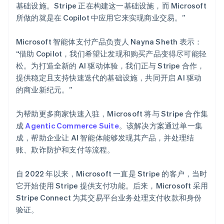
瑞典
基础设施。Stripe 正在构建这一基础设施，而 Microsoft
Svenska
English
所做的就是在 Copilot 中应用它来实现商业交易。”
瑞士
Deutsch
Français
Italiano
English
Microsoft 智能体支付产品负责人 Nayna Sheth 表示：
塞浦路斯
“借助 Copilot，我们希望让发现和购买产品变得尽可能轻
English
斯洛伐克
松。为打造全新的 AI 驱动体验，我们正与 Stripe 合作，
English
提供稳定且支持快速迭代的基础设施，共同开启 AI 驱动
斯洛文尼亚
的商业新纪元。”
English
Italiano
泰国
为帮助更多商家快速入驻，Microsoft 将与 Stripe 合作集
ไทย
English
希腊
成
Agentic Commerce Suite
。该解决方案通过单一集
English
成，帮助企业让 AI 智能体能够发现其产品，并处理结
西班牙
账、欺诈防护和支付等流程。
Español
English
新加坡
自 2022 年以来，Microsoft 一直是 Stripe 的客户，当时
English
简体中文
它开始使用 Stripe 提供支付功能。后来，Microsoft 采用
新西兰
Stripe Connect 为其交易平台业务处理支付收款和身份
English
匈牙利
验证。
English