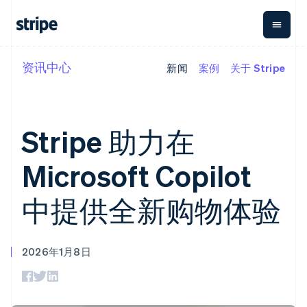
资讯中心
新闻
案例
关于 Stripe
按企业阶段
文档
学习
支付
营收
资金管理
平台
易市
大型企业
Stripe 文档
博客
Payments
Billing
Treasury
初创企业
API 参考文档
客户案例
在线支付
经常性收入
Con
库与 SDK
指南
阿联酋
Stripe 助力在
企业财务
Managed
Metronome
Stripe Apps
English
Payments
按用量计费
Global
平台
爱尔兰
备案商家解决
Payouts
Subscriptions
Capi
Microsoft Copilot
English
按应用场景
方案
平
爱沙尼亚
支持
向第三方
订阅管理
Payment links
客户
指南
English
智能体商务
打款
Invoicing
Trea
中提供全新购物体验
奥地利
加密货币
获取支持
无代码支付
一次性或定期
Capital
平
电子商务
接受线上付款
托管支持方案
Deutsch
English
企业融资
Checkout
账单
嵌入
嵌入式金融
实施预置结账流程
专业服务
澳大利亚
预构建支付界
Crypto
Tax
融服
财务自动化
构建平台或交易市场
钱包、稳
面
销售税和增值
English
Iss
2026年1月8日
全球化企业
管理订阅
定币发行
Elements
税自动化
巴西
实体
应用内支付
提供按用量计费
灵活的 UI 组件
和发卡基
Crypto
Revenue
虚拟
Português
English
交易市场
发行稳定币支持的支付卡
Onramp
Payment
Recognition
础设施
保加利亚
公司
资金管理
通过智能体配置和管理服
可嵌入的
methods
会计自动化
English
平台
务