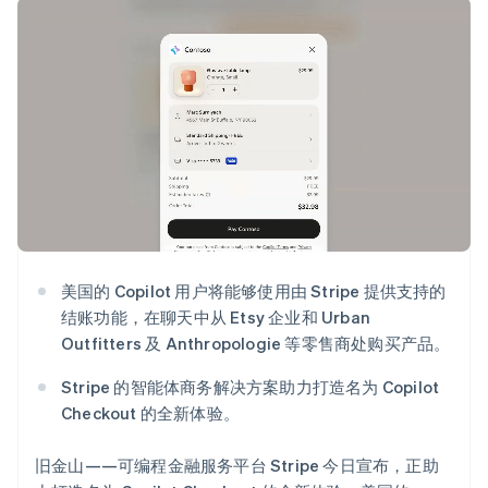
接入 125+ 种支
加密货币
Stripe Sigma
比利时
产品路线图
SaaS
付方式
自定义报告
购买
Sessions 年度大会
Nederlands
Français
Deutsch
English
Terminal
Data Pipeline
招聘
波兰
线下支付
数据同步
资讯中心
English
Authorization
资源
Stripe Press
丹麦
Boost
按行业
English
支付成功率优
应用集成
德国
化
AI 企业
代码示例
Link
Deutsch
English
创作者经济
开发者博客
联系
加速结账
法国
游戏
API 状态
Financial
酒店、旅游与休闲
Français
English
联系销售
Connections
保险
成为合作伙伴
芬兰
关联金融账户
媒体与娱乐
English
Svenska
数据
非营利组织
荷兰
专业服务
美国的 Copilot 用户将能够使用由 Stripe 提供支持的
Nederlands
English
公共部门
结账功能，在聊天中从 Etsy 企业和 Urban
加拿大
零售
Outfitters 及 Anthropologie 等零售商处购买产品。
English
Français
更多
捷克
Product roadmap
Stripe 的智能体商务解决方案助力打造名为 Copilot
English
了解未来规划
生态系统
克罗地亚
Checkout 的全新体验。
Radar
English
Italiano
合作伙伴
欺诈防范
拉脱维亚
旧金山——可编程金融服务平台 Stripe 今日宣布，正助
Stripe App Marketplace
English
Atlas