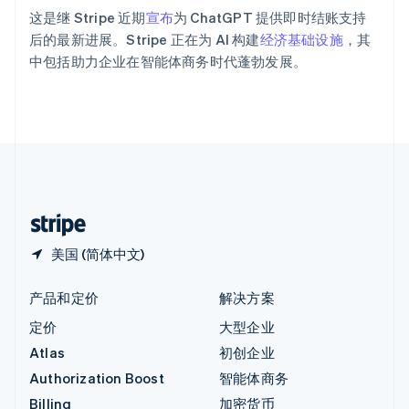
意大利
这是继 Stripe 近期
宣布
为 ChatGPT 提供即时结账支持
Italiano
English
后的最新进展。Stripe 正在为 AI 构建
经济基础设施
，其
印度
中包括助力企业在智能体商务时代蓬勃发展。
English
英国
English
直布罗陀
English
中国内地
简体中文
English
中国香港特别行政区
English
简体中文
美国 (简体中文)
产品和定价
解决方案
定价
大型企业
Atlas
初创企业
Authorization Boost
智能体商务
Billing
加密货币