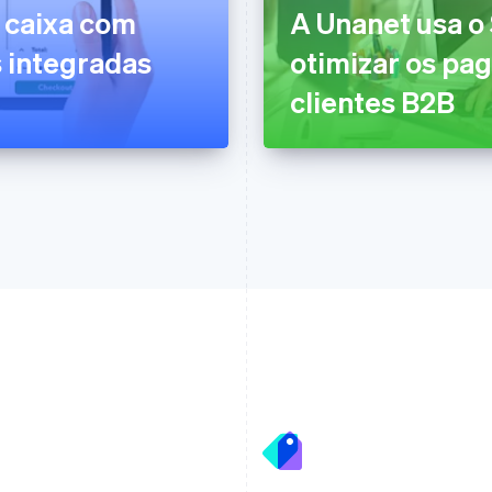
 caixa com
A Unanet usa o
 integradas
otimizar os pa
clientes B2B