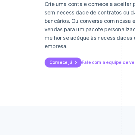
Crie uma conta e comece a aceitar
Alemanha
Deutsch
English
sem necessidade de contratos ou 
Austrália
bancários. Ou converse com nossa 
English
vendas para um pacote personaliza
Áustria
Deutsch
English
melhor se adéque às necessidades 
Bélgica
empresa.
Nederlands
Français
Deutsch
English
Brasil
Português
English
Comece já
Fale com a equipe de v
Bulgária
English
Canadá
English
Français
China continental
简体中文
English
Chipre
English
Croácia
English
Italiano
Dinamarca
English