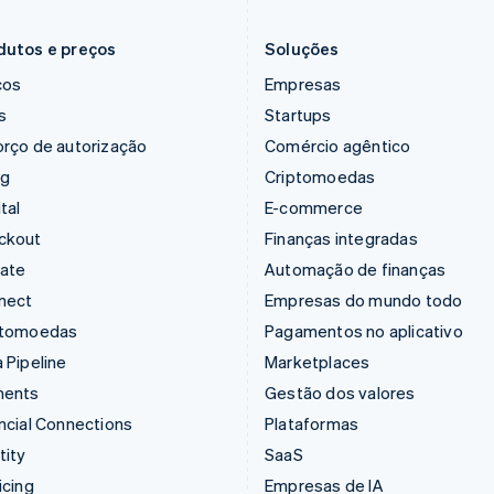
Irlanda
Países Baixos
English
Nederlands
English
dutos e preços
Soluções
ços
Empresas
s
Startups
rço de autorização
Comércio agêntico
ng
Criptomoedas
tal
E-commerce
ckout
Finanças integradas
mate
Automação de finanças
nect
Empresas do mundo todo
ptomoedas
Pagamentos no aplicativo
 Pipeline
Marketplaces
ments
Gestão dos valores
ncial Connections
Plataformas
tity
SaaS
icing
Empresas de IA