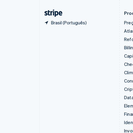
Emirados Árabes Unidos
English
Pro
Brasil (Português)
Pre
Atla
Refo
Billi
Capi
Che
Cli
Con
Cri
Data
Ele
Fina
Iden
Invo