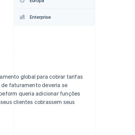
Europa
Stripe Sessions 2026
Veja como a Stripe está
construindo a
Enterprise
infraestrutura
econômica da IA.
Assista agora
mento global para cobrar tarifas
o de faturamento deveria se
ypeform queria adicionar funções
 seus clientes cobrassem seus