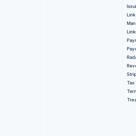
Issu
Link
Man
Lin
Pay
Pay
Rad
Rev
Stri
Tax
Term
Tre