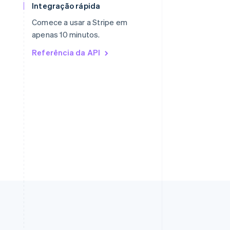
Integração rápida
Polônia
English
Comece a usar a Stripe em
Portugal
apenas 10 minutos.
Português
English
RAE de Hong Kong, China
Referência da API
English
简体中文
Reino Unido
English
República Tcheca
English
Romênia
English
Singapura
English
简体中文
Suécia
Svenska
English
Suíça
Deutsch
Français
Italiano
English
Tailândia
ไทย
English