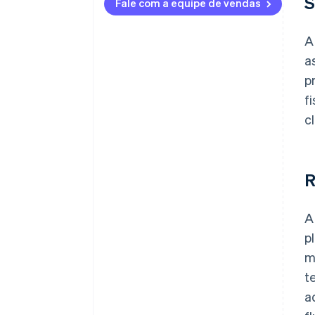
S
Fale com a equipe de vendas
A
a
p
f
c
R
A
p
m
t
a