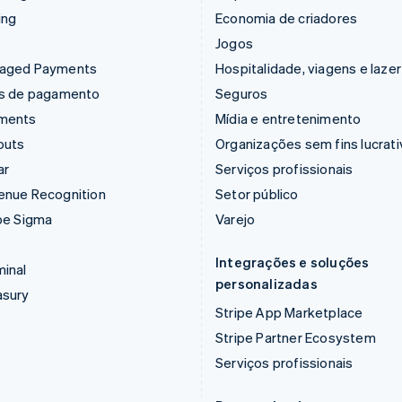
ing
Economia de criadores
Jogos
aged Payments
Hospitalidade, viagens e lazer
ks de pagamento
Seguros
ments
Mídia e entretenimento
outs
Organizações sem fins lucrat
ar
Serviços profissionais
enue Recognition
Setor público
pe Sigma
Varejo
Integrações e soluções
inal
personalizadas
asury
Stripe App Marketplace
Stripe Partner Ecosystem
Serviços profissionais