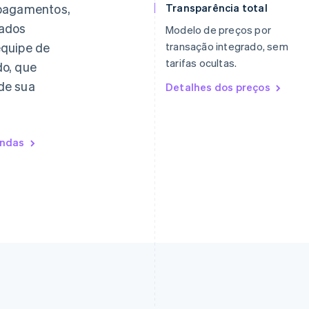
 pagamentos,
Transparência total
Eslováquia
Itália
English
Italiano
English
dados
Modelo de preços por
Eslovênia
Japão
equipe de
transação integrado, sem
English
Italiano
日本語
English
tarifas ocultas.
do, que
Espanha
Letônia
Español
English
English
de sua
Detalhes dos preços
Estados Unidos
Liechtenstein
English
Español
简体中文
Deutsch
English
Estônia
Lituânia
English
English
endas
Finlândia
Luxemburgo
English
Svenska
Français
Deutsch
English
França
Malásia
Français
English
English
简体中文
Gibraltar
Malta
English
English
Grécia
México
English
Español
English
Hungria
Noruega
English
English
Índia
Nova Zelândia
English
English