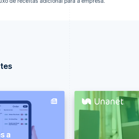
luxo de receitas adicional para a empresa.
ntes
s a