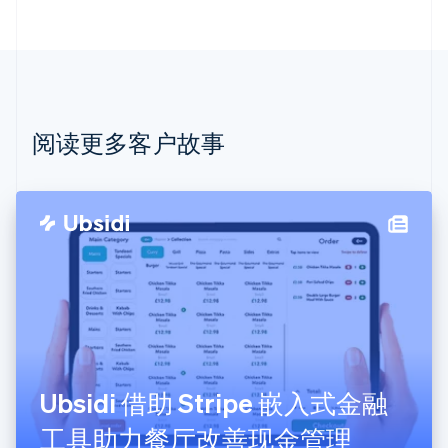
English
巴西
Português
English
保加利亚
English
比利时
Nederlands
Français
Deutsch
English
阅读更多客户故事
波兰
English
丹麦
English
德国
Deutsch
English
法国
Français
English
芬兰
English
Svenska
荷兰
Nederlands
English
Ubsidi 借助 Stripe 嵌入式金融
加拿大
English
Français
工具助力餐厅改善现金管理
捷克