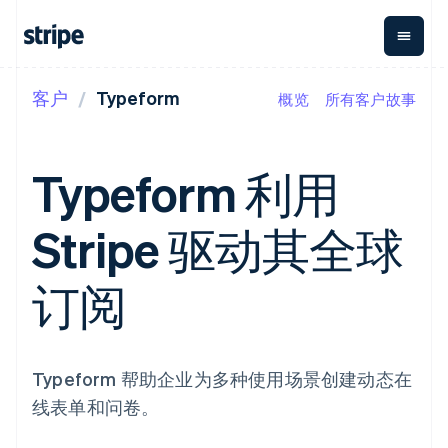
客户
Typeform
概览
所有客户故事
按企业阶段
文档
学习
支付
营收
资金管
平台
理
易市
大型企业
Stripe 文档
博客
Payments
Billing
初创企业
API 参考文档
客户案例
Typeform 利用
在线支付
经常性收入
Global
Conn
库与 SDK
指南
Payment links
Metronome
Payouts
Stripe Apps
按用量计费
平台
Stripe 驱动其全球
无代码支付
Subscriptions
向第三
按应用场景
Checkout
方打款
支持
预构建支付界
订阅管理
Crypto
指南
智能体商务
订阅
面
Invoicing
钱包、
加密货币
获取支持
一次性或定期
Elements
稳定币
电子商务
接受线上付款
托管支持方案
灵活的 UI 组件
账单
发行和
嵌入式金融
实施预置结账流程
专业服务
支付方式
Tax
发卡基
财务自动化
构建平台或交易市场
支持 125 种以
销售税和增值
础设施
全球化企业
管理订阅
Typeform 帮助企业为多种使用场景创建动态在
上
税自动化
应用内支付
提供按用量计费
Terminal
Revenue
线表单和问卷。
交易市场
发行稳定币支持的支付卡
线下支付
Recognition
公司
资金管理
通过智能体配置和管理服
会计自动化
Authorization
平台
务