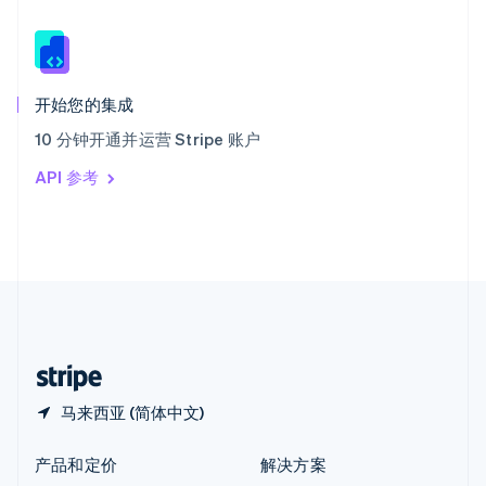
English
简体中文
新西兰
English
匈牙利
English
开始您的集成
意大利
10 分钟开通并运营 Stripe 账户
Italiano
English
印度
API 参考
English
英国
English
直布罗陀
English
中国内地
简体中文
English
中国香港特别行政区
English
简体中文
马来西亚 (简体中文)
产品和定价
解决方案