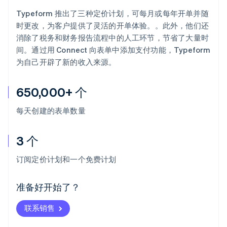
Typeform 推出了三种定价计划，可每月或每年开单并随
时更改，为客户提供了灵活的开单体验。。此外，他们还
消除了税务和财务报告流程中的人工环节，节省了大量时
间。通过用 Connect 向表单中添加支付功能，Typeform
为自己开辟了新的收入来源。
650,000+ 个
每天创建的表单数量
3 个
阿联酋
English
订阅定价计划和一个免费计划
爱尔兰
English
爱沙尼亚
准备好开始了？
English
奥地利
联系销售
Deutsch
English
澳大利亚