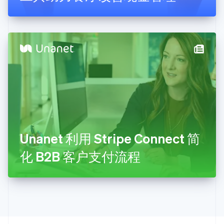
English
克罗地亚
English
Italiano
拉脱维亚
English
立陶宛
English
列支敦士登
Deutsch
English
卢森堡
Français
Deutsch
English
罗马尼亚
English
Unanet 利用 Stripe Connect 简
马尔他
English
化 B2B 客户支付流程
马来西亚
English
简体中文
美国
English
Español
简体中文
墨西哥
Español
English
挪威