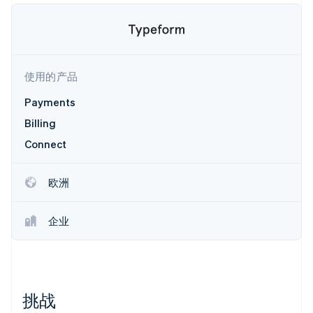
Boost
Stripe Sigma
产品路线图
SaaS
支付成功率优
自定义报告
Sessions 年度大会
化
Data Pipeline
招聘
数据同步
Link
资讯中心
加速结账
资源
Stripe Press
按行业
使用的产品
应用集成
AI 企业
代码示例
Payments
创作者经济
开发者博客
联系
更多
游戏
API 状态
Billing
Product roadmap
酒店、旅游与休闲
联系销售
了解未来规划
Connect
保险
成为合作伙伴
媒体与娱乐
Radar
非营利组织
欺诈防范
欧洲
专业服务
Atlas
公共部门
初创企业注册
零售
企业
Climate
碳移除
生态系统
合作伙伴
挑战
Stripe App Marketplace