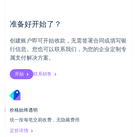
English
葡萄牙
Português
English
准备好开始了？
日本
日本語
English
瑞典
创建账户即可开始收款，无需签署合同或填写银
Svenska
English
瑞士
行信息。您也可以联系我们，为您的企业定制专
Deutsch
Français
Italiano
English
属支付解决方案。
塞浦路斯
English
斯洛伐克
开始
联系销售
English
斯洛文尼亚
English
Italiano
泰国
ไทย
English
希腊
价格始终透明
English
统一按每笔交易收费，无隐藏费用
西班牙
Español
English
定价详情
新加坡